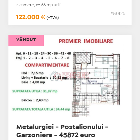
3 camere, 85.66 mp utili
#80125
122.000
€
(+TVA)
VÂNDUT
Metalurgiei - Postalionului -
Garsoniera - 45872 euro