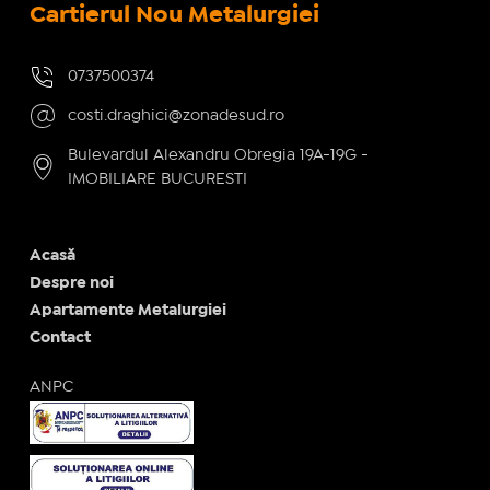
Cartierul Nou Metalurgiei
0737500374
costi.draghici@zonadesud.ro
Bulevardul Alexandru Obregia 19A-19G -
IMOBILIARE BUCURESTI
Acasă
Despre noi
Apartamente Metalurgiei
Contact
ANPC