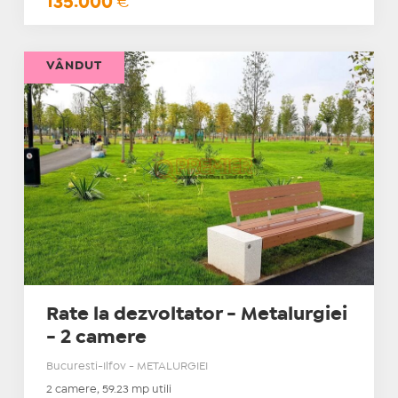
135.000
€
VÂNDUT
Rate la dezvoltator - Metalurgiei
- 2 camere
Bucuresti-Ilfov - METALURGIEI
2 camere, 59.23 mp utili