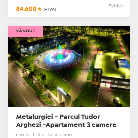
#80130
84.600
€
(+TVA)
VÂNDUT
Metalurgiei - Parcul Tudor
Arghezi -Apartament 3 camere
Bucuresti-Ilfov - METALURGIEI