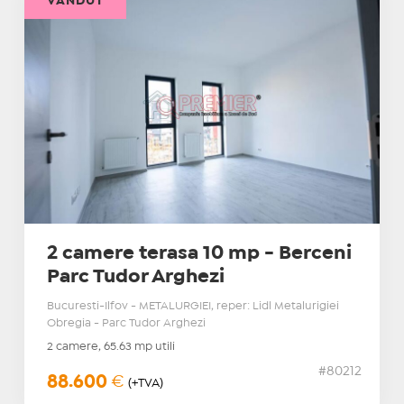
VÂNDUT
2 camere terasa 10 mp - Berceni
Parc Tudor Arghezi
Bucuresti-Ilfov - METALURGIEI, reper: Lidl Metalurigiei
Obregia - Parc Tudor Arghezi
2 camere, 65.63 mp utili
#80212
88.600
€
(+TVA)