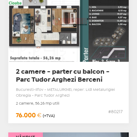
2 camere - parter cu balcon -
Parc Tudor Arghezi Berceni
Bucuresti-Ilfov - METALURGIEI, reper: Lidl Metalurigiei
Obregia - Parc Tudor Arghezi
2 camere, 56.26 mp utili
#80217
76.000
€
(+TVA)