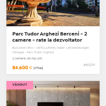
Parc Tudor Arghezi Berceni - 2
camere - rate la dezvoltator
Bucuresti-Ilfov - METALURGIEI, reper: Lidl Metalurigiei
Obregia - Parc Tudor Arghezi
2 camere, 60 mp utili
#80219
84.600
€
(+TVA)
VÂNDUT