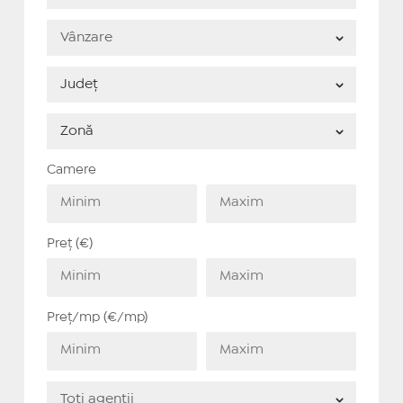
Camere
Preț (€)
Preț/mp (€/mp)