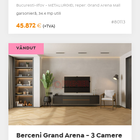
Bucuresti-Ilfov - METALURGIEI, reper: Grand Arena Mall
garsonieră, 34.4 mp utili
#80113
45.872
€
(+TVA)
VÂNDUT
Berceni Grand Arena - 3 Camere