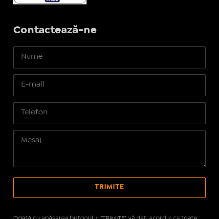
Contactează-ne
Odată cu apăsarea butonului "TRIMITE" vă daţi acordul ca toate