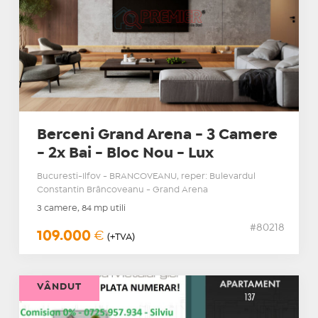
Berceni Grand Arena - 3 Camere
- 2x Bai - Bloc Nou - Lux
Bucuresti-Ilfov - BRANCOVEANU, reper: Bulevardul
Constantin Brâncoveanu - Grand Arena
3 camere, 84 mp utili
#80218
109.000
€
(+TVA)
VÂNDUT