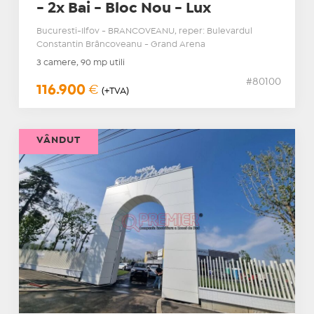
- 2x Bai - Bloc Nou - Lux
Bucuresti-Ilfov - BRANCOVEANU, reper: Bulevardul
Constantin Brâncoveanu - Grand Arena
3 camere, 90 mp utili
#80100
116.900
€
(+TVA)
VÂNDUT