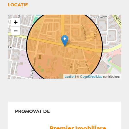
LOCAȚIE
+
−
Leaflet
| ©
OpenStreetMap
contributors
PROMOVAT DE
Premier Imobiliare