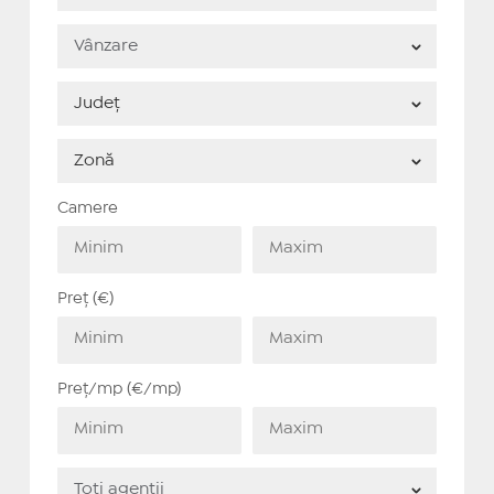
Camere
Preț (€)
Preț/mp (€/mp)