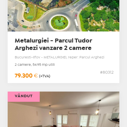
Metalurgiei - Parcul Tudor
Arghezi vanzare 2 camere
Bucuresti-Ilfov - METALURGIEI, reper: Parcul Arghezi
2 camere, 54.95 mp utili
#80312
79.300
€
(+TVA)
VÂNDUT