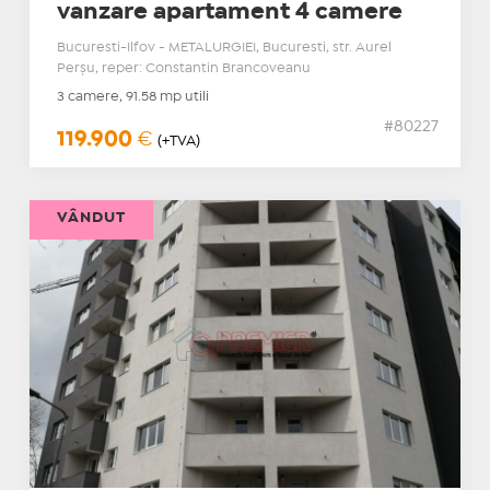
vanzare apartament 4 camere
Bucuresti-Ilfov - METALURGIEI, Bucuresti, str. Aurel
Perşu, reper: Constantin Brancoveanu
3 camere, 91.58 mp utili
#80227
119.900
€
(+TVA)
VÂNDUT