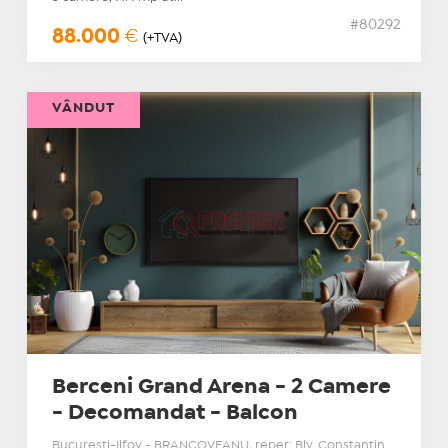
#80292
88.000
€
(+TVA)
VÂNDUT
Berceni Grand Arena - 2 Camere
- Decomandat - Balcon
Bucuresti-Ilfov - BRANCOVEANU, reper: Blv. Constantin