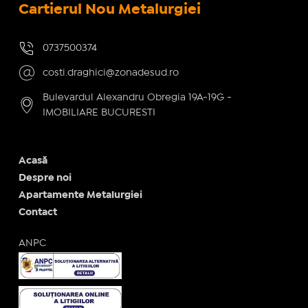
Cartierul Nou Metalurgiei
0737500374
costi.draghici@zonadesud.ro
Bulevardul Alexandru Obregia 19A-19G -
IMOBILIARE BUCURESTI
Acasă
Despre noi
Apartamente Metalurgiei
Contact
ANPC