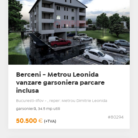
Berceni - Metrou Leonida
vanzare garsoniera parcare
inclusa
Bucuresti-Ilfov - , reper: Metrou Dimitrie Leonida
garsonieră, 34.5 mp utili
#80294
50.500
€
(+TVA)