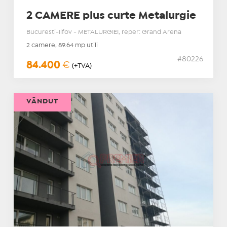
2 CAMERE plus curte Metalurgie
Bucuresti-Ilfov - METALURGIEI, reper: Grand Arena
2 camere, 89.64 mp utili
#80226
84.400
€
(+TVA)
VÂNDUT