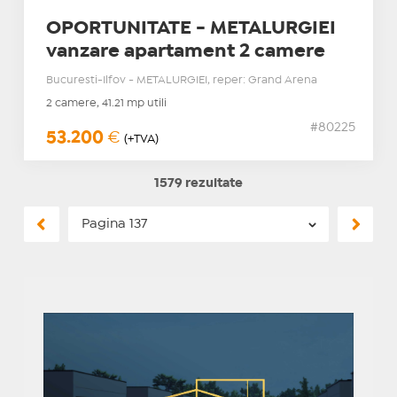
OPORTUNITATE - METALURGIEI
vanzare apartament 2 camere
Bucuresti-Ilfov - METALURGIEI, reper: Grand Arena
2 camere, 41.21 mp utili
#80225
53.200
€
(+TVA)
1579 rezultate