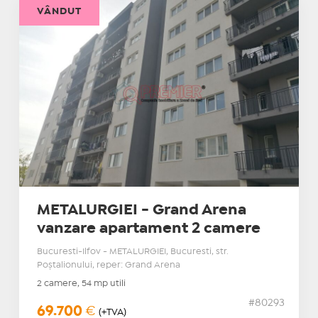
VÂNDUT
METALURGIEI - Grand Arena
vanzare apartament 2 camere
Bucuresti-Ilfov - METALURGIEI, Bucuresti, str.
Poştalionului, reper: Grand Arena
2 camere, 54 mp utili
#80293
69.700
€
(+TVA)