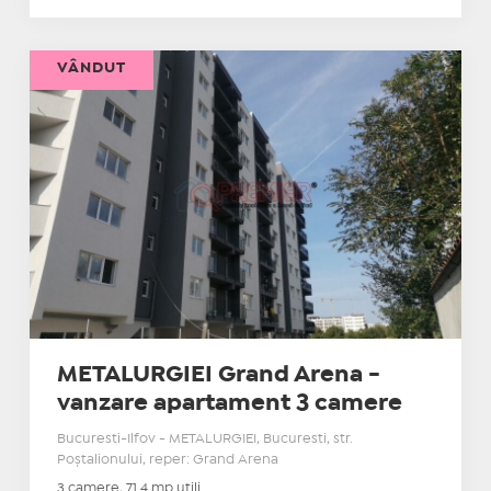
VÂNDUT
METALURGIEI Grand Arena -
vanzare apartament 3 camere
Bucuresti-Ilfov - METALURGIEI, Bucuresti, str.
Poştalionului, reper: Grand Arena
3 camere, 71.4 mp utili