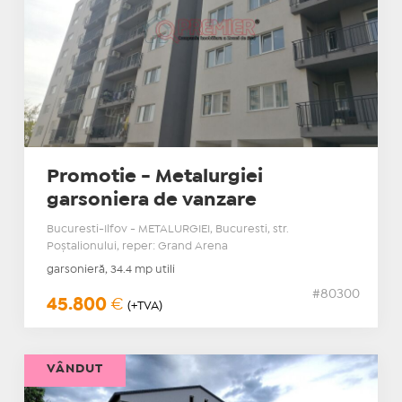
Promotie - Metalurgiei
garsoniera de vanzare
Bucuresti-Ilfov - METALURGIEI, Bucuresti, str.
Poştalionului, reper: Grand Arena
garsonieră, 34.4 mp utili
#80300
45.800
€
(+TVA)
VÂNDUT