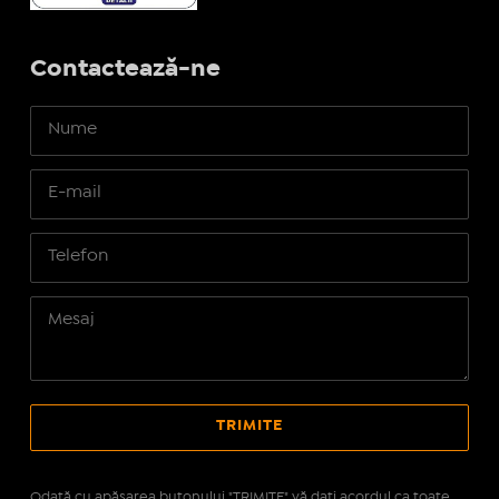
Contactează-ne
Odată cu apăsarea butonului "TRIMITE" vă daţi acordul ca toate