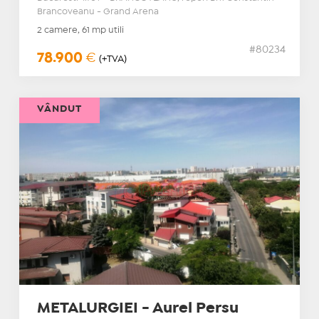
Brancoveanu - Grand Arena
2 camere, 61 mp utili
#80234
78.900
€
(+TVA)
VÂNDUT
METALURGIEI - Aurel Persu