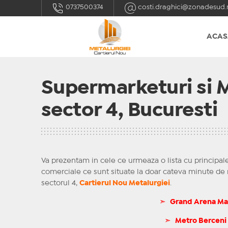
0737500374
costi.draghici@zonadesud.
ACAS
Supermarketuri si Ma
sector 4, Bucuresti
Va prezentam in cele ce urmeaza o lista cu principal
comerciale ce sunt situate la doar cateva minute de n
sectorul 4,
Cartierul Nou Metalurgiei
.
➣
Grand Arena Mall
➣
Metro Berceni 