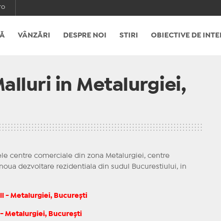
ro
Ă
VÂNZĂRI
DESPRE NOI
STIRI
OBIECTIVE DE INTE
lluri in Metalurgiei,
ele centre comerciale din zona Metalurgiei, centre
oua dezvoltare rezidentiala din sudul Bucurestiului, in
 - Metalurgiei, București
- Metalurgiei, București