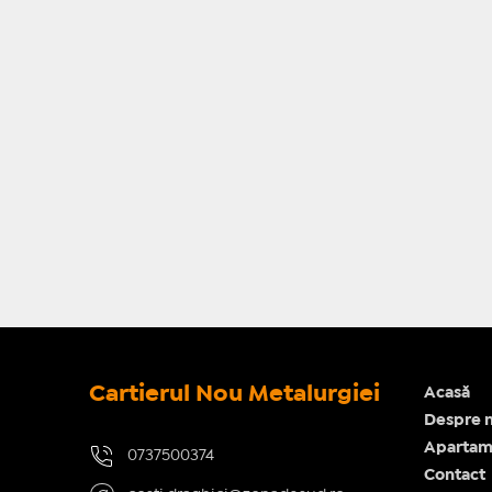
Cartierul Nou Metalurgiei
Acasă
Despre n
Apartam
0737500374
Contact