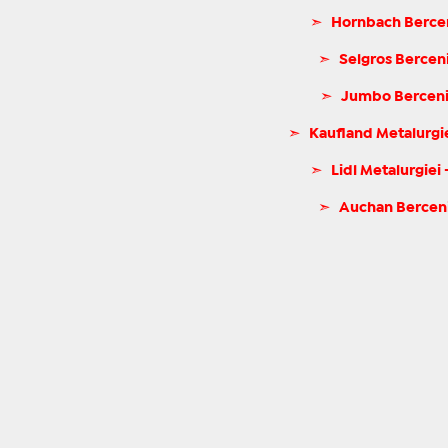
➣
Hornbach Berceni
➣
Selgros Berceni
➣
Jumbo Berceni 
➣
Kaufland Metalurgie
➣
Lidl Metalurgiei
➣
Auchan Berceni 