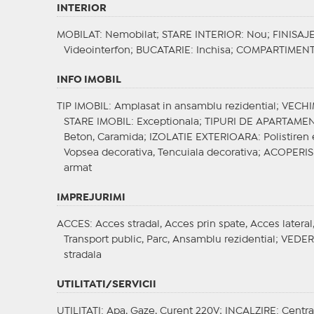
INTERIOR
MOBILAT
: Nemobilat;
STARE INTERIOR
: Nou;
FINISAJ
Videointerfon;
BUCATARIE
: Inchisa;
COMPARTIMEN
INFO IMOBIL
TIP IMOBIL
: Amplasat in ansamblu rezidential;
VECHI
STARE IMOBIL
: Exceptionala;
TIPURI DE APARTAME
Beton, Caramida;
IZOLATIE EXTERIOARA
: Polistire
Vopsea decorativa, Tencuiala decorativa;
ACOPERIS
armat
IMPREJURIMI
ACCES
: Acces stradal, Acces prin spate, Acces latera
Transport public, Parc, Ansamblu rezidential;
VEDER
stradala
UTILITATI/SERVICII
UTILITATI
: Apa, Gaze, Curent 220V;
INCALZIRE
: Centra