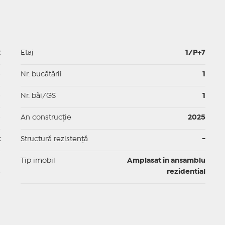
2
Etaj
1/P+7
p
Nr. bucătării
1
p
Nr. băi/GS
1
p
An construcție
2025
t
Structură rezistență
-
I
Tip imobil
Amplasat in ansamblu
rezidential