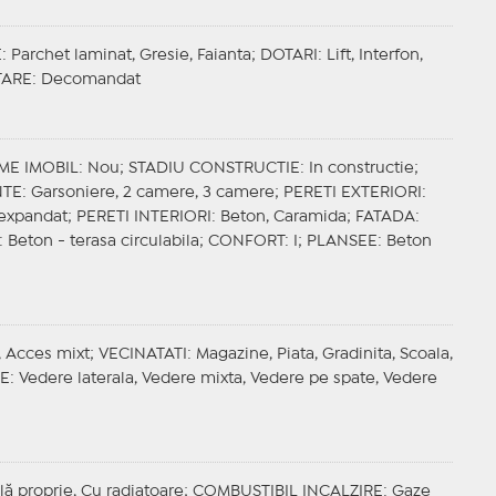
E
: Parchet laminat, Gresie, Faianta;
DOTARI
: Lift, Interfon,
TARE
: Decomandat
ME IMOBIL
: Nou;
STADIU CONSTRUCTIE
: In constructie;
NTE
: Garsoniere, 2 camere, 3 camere;
PERETI EXTERIORI
:
n expandat;
PERETI INTERIORI
: Beton, Caramida;
FATADA
:
: Beton - terasa circulabila;
CONFORT
: I;
PLANSEE
: Beton
l, Acces mixt;
VECINATATI
: Magazine, Piata, Gradinita, Scoala,
E
: Vedere laterala, Vedere mixta, Vedere pe spate, Vedere
lă proprie, Cu radiatoare;
COMBUSTIBIL INCALZIRE
: Gaze