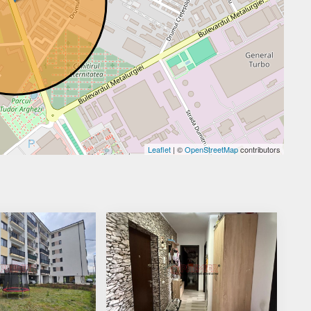
Leaflet
| ©
OpenStreetMap
contributors