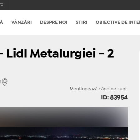
ro
Ă
VÂNZĂRI
DESPRE NOI
STIRI
OBIECTIVE DE INTE
 Lidl Metalurgiei - 2
i
Menționează când ne suni:
ID: 83954