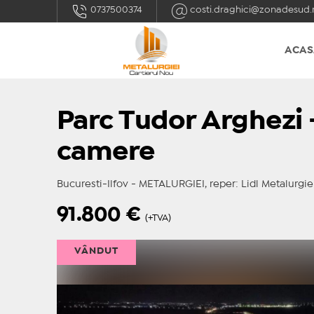
0737500374
costi.draghici@zonadesud.
ACAS
Parc Tudor Arghezi -
camere
Bucuresti-Ilfov - METALURGIEI, reper: Lidl Metalurgie
91.800
€
(+TVA)
VÂNDUT