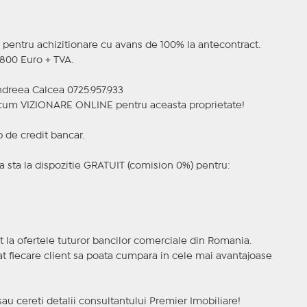
ta pentru achizitionare cu avans de 100% la antecontract.
.800 Euro + TVA.
Andreea Calcea 0725.957.933
a acum VIZIONARE ONLINE pentru aceasta proprietate!
p de credit bancar.
 sta la dispozitie GRATUIT (comision 0%) pentru:
t la ofertele tuturor bancilor comerciale din Romania.
ncat fiecare client sa poata cumpara in cele mai avantajoase
sau cereti detalii consultantului Premier Imobiliare!