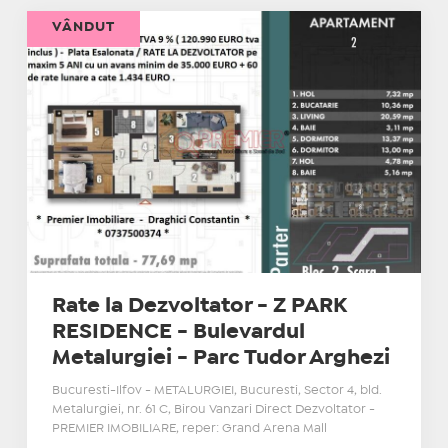
VÂNDUT
Rate la Dezvoltator - Z PARK
RESIDENCE - Bulevardul
Metalurgiei - Parc Tudor Arghezi
Bucuresti-Ilfov - METALURGIEI, Bucuresti, Sector 4, bld.
Metalurgiei, nr. 61 C, Birou Vanzari Direct Dezvoltator -
PREMIER IMOBILIARE, reper: Grand Arena Mall