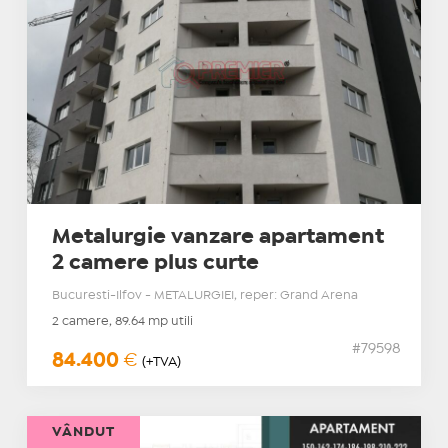
Metalurgie vanzare apartament
2 camere plus curte
Bucuresti-Ilfov - METALURGIEI, reper: Grand Arena
2 camere, 89.64 mp utili
#79598
84.400
€
(+TVA)
VÂNDUT