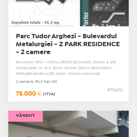
Parc Tudor Arghezi - Bulevardul
Metalurgiei - Z PARK RESIDENCE
- 2 camere
Bucuresti-Ilfov - METALURGIEI, Bucuresti, Sector 4, bld.
Metalurgiei, nr. 61 C, Birou Vanzari Direct Dezvoltator -
PREMIER IMOBILIARE, reper: Grand Arena Mall
2 camere, 55.3 mp utili
#79600
75.000
€
(+TVA)
VÂNDUT