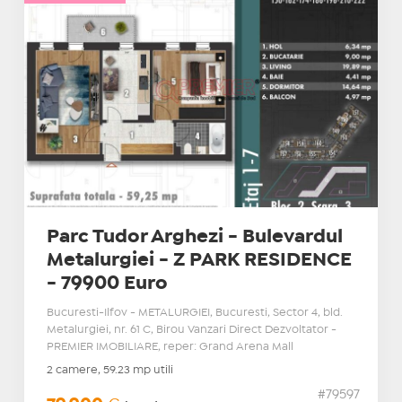
Parc Tudor Arghezi - Bulevardul
Metalurgiei - Z PARK RESIDENCE
- 79900 Euro
Bucuresti-Ilfov - METALURGIEI, Bucuresti, Sector 4, bld.
Metalurgiei, nr. 61 C, Birou Vanzari Direct Dezvoltator -
PREMIER IMOBILIARE, reper: Grand Arena Mall
2 camere, 59.23 mp utili
#79597