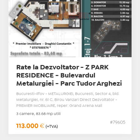
Rate la Dezvoltator - Z PARK
RESIDENCE - Bulevardul
Metalurgiei - Parc Tudor Arghezi
Bucuresti-Ilfov - METALURGIEI, Bucuresti, Sector 4, bld.
Metalurgiei, nr. 61 C, Birou Vanzari Direct Dezvoltator -
PREMIER IMOBILIARE, reper: Grand Arena Mall
3 camere, 83.68 mp utili
#79605
113.000
€
(+TVA)