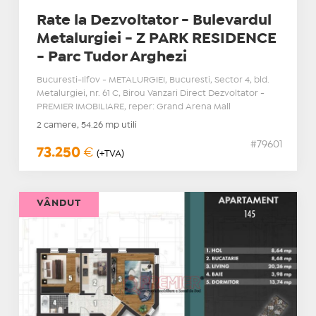
Rate la Dezvoltator - Bulevardul
Metalurgiei - Z PARK RESIDENCE
- Parc Tudor Arghezi
Bucuresti-Ilfov - METALURGIEI, Bucuresti, Sector 4, bld.
Metalurgiei, nr. 61 C, Birou Vanzari Direct Dezvoltator -
PREMIER IMOBILIARE, reper: Grand Arena Mall
2 camere, 54.26 mp utili
#79601
73.250
€
(+TVA)
VÂNDUT