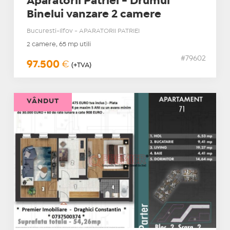
Aparatorii Patriei - Drumul
Binelui vanzare 2 camere
Bucuresti-Ilfov - APARATORII PATRIEI
2 camere, 65 mp utili
#79602
97.500
€
(+TVA)
VÂNDUT