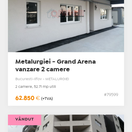
Metalurgiei - Grand Arena
vanzare 2 camere
Bucuresti-Ilfov - METALURGIEI
2 camere, 52.71 mp utili
#79599
62.850
€
(+TVA)
VÂNDUT