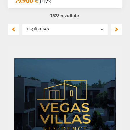
79.900
€
(+TVA)
1573 rezultate