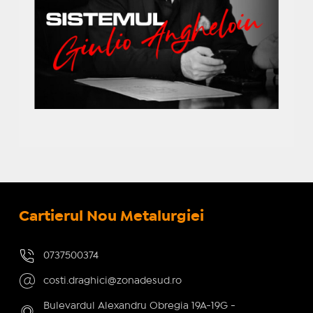
Cartierul Nou Metalurgiei
0737500374
costi.draghici@zonadesud.ro
Bulevardul Alexandru Obregia 19A-19G -