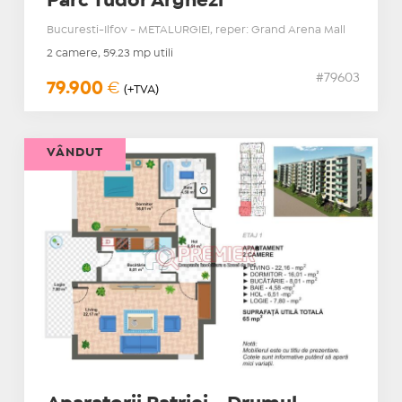
Parc Tudor Arghezi
Bucuresti-Ilfov - METALURGIEI, reper: Grand Arena Mall
2 camere, 59.23 mp utili
#79603
79.900
€
(+TVA)
VÂNDUT