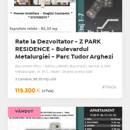
Rate la Dezvoltator - Z PARK
RESIDENCE - Bulevardul
Metalurgiei - Parc Tudor Arghezi
Bucuresti-Ilfov - METALURGIEI, Bucuresti, Sector 4, bld.
Metalurgiei, nr. 61 C, reper: Grand Arena Mall
3 camere, 85.35 mp utili
#79606
115.300
€
(+TVA)
VÂNDUT