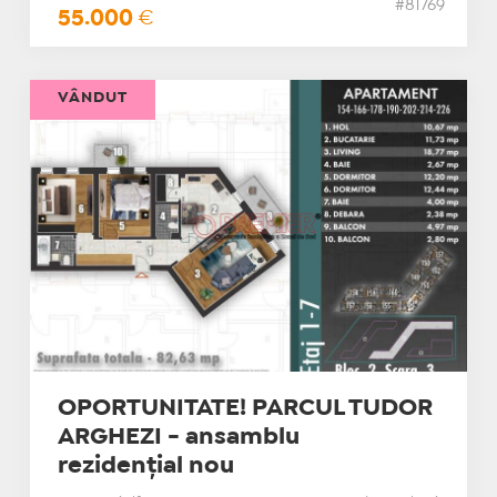
#81769
55.000
€
VÂNDUT
OPORTUNITATE! PARCUL TUDOR
ARGHEZI - ansamblu
rezidențial nou