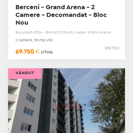
Berceni - Grand Arena - 2
Camere - Decomandat - Bloc
Nou
Bucuresti-Ilfov - BRANCOVEANU, reper: Grand Arena
2 camere, 56 mp utili
#81700
69.750
€
(+TVA)
VÂNDUT