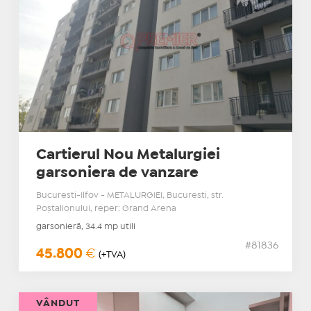
Cartierul Nou Metalurgiei
garsoniera de vanzare
Bucuresti-Ilfov - METALURGIEI, Bucuresti, str.
Poştalionului, reper: Grand Arena
garsonieră, 34.4 mp utili
#81836
45.800
€
(+TVA)
VÂNDUT