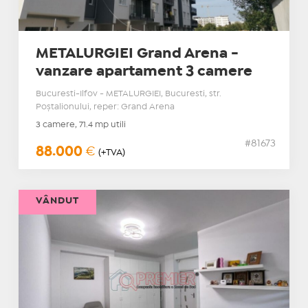
METALURGIEI Grand Arena -
vanzare apartament 3 camere
Bucuresti-Ilfov - METALURGIEI, Bucuresti, str.
Poştalionului, reper: Grand Arena
3 camere, 71.4 mp utili
#81673
88.000
€
(+TVA)
VÂNDUT