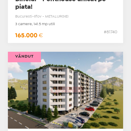
piata!
Bucuresti-Ilfov - METALURGIEI
3 camere, 141.5 mp utili
#81740
165.000
€
VÂNDUT