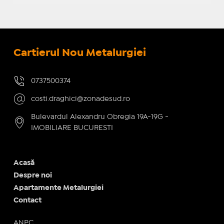
Cartierul Nou Metalurgiei
0737500374
costi.draghici@zonadesud.ro
Bulevardul Alexandru Obregia 19A-19G -
IMOBILIARE BUCURESTI
Acasă
Despre noi
Apartamente Metalurgiei
Contact
ANPC