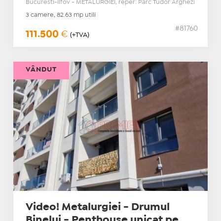
Bucuresti-Ilfov - METALURGIEI, reper: Parc Tudor Arghezi
3 camere, 82.63 mp utili
#81760
111.500
€
(+TVA)
VÂNDUT
Video! Metalurgiei - Drumul
Binelui - Penthouse unicat pe