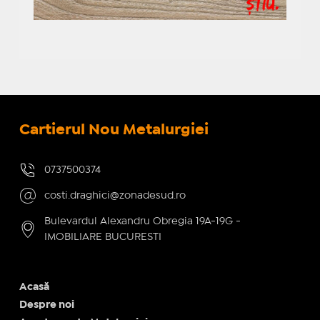
Cartierul Nou Metalurgiei
0737500374
costi.draghici@zonadesud.ro
Bulevardul Alexandru Obregia 19A-19G -
IMOBILIARE BUCURESTI
Acasă
Despre noi