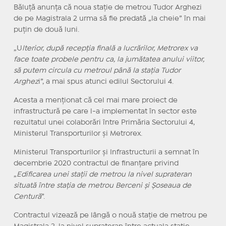
Băluță anunța că noua stație de metrou Tudor Arghezi
de pe Magistrala 2 urma să fie predată „la cheie” în mai
puțin de două luni.
„U
lterior, după recepția finală a lucrărilor, Metrorex va
face toate probele pentru ca, la jumătatea anului viitor,
să putem circula cu metroul până la stația Tudor
Arghez
i”, a mai spus atunci edilul Sectorului 4.
Acesta a menționat că cel mai mare proiect de
infrastructură pe care l-a implementat în sector este
rezultatul unei colaborări între Primăria Sectorului 4,
Ministerul Transporturilor și Metrorex.
Ministerul Transporturilor și Infrastructurii a semnat în
decembrie 2020 contractul de finanțare privind
„
Edificarea unei stații de metrou la nivel suprateran
situată între stația de metrou Berceni și Șoseaua de
Centură
”.
Contractul vizează pe lângă o nouă stație de metrou pe