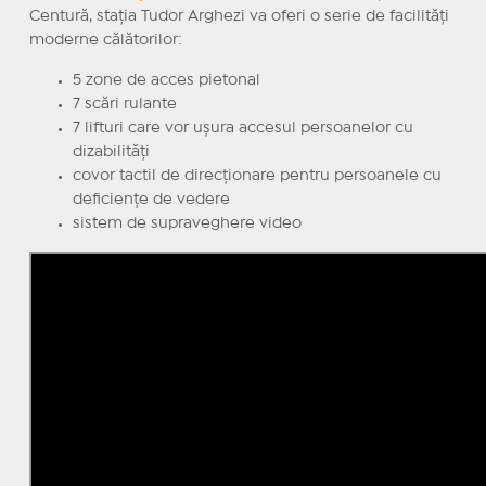
Centură, stația Tudor Arghezi va oferi o serie de facilități
moderne călătorilor:
5 zone de acces pietonal
7 scări rulante
7 lifturi care vor ușura accesul persoanelor cu
dizabilități
covor tactil de direcționare pentru persoanele cu
deficiențe de vedere
sistem de supraveghere video