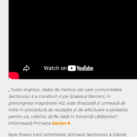
„
Tudor Arghezi, stația de metrou pe care comunitatea
Sectorului 4 a construit-o pe Șoseaua Berceni, în
prelungirea magistralei M2, este finalizată și urmează să
intre în procedură de recepție și de efectuare a probelor,
pentru ca, ulterior, să fie dată în folosință călătorilor
”,
informează Primaria
Sector 4
.
Spre finalul lunii octombrie, primarul Sectorului 4 Daniel