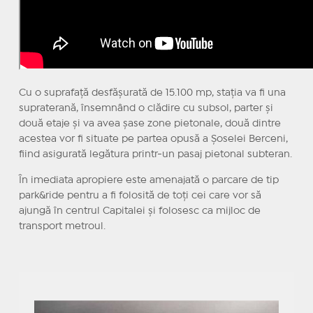
Cu o suprafaţă desfăşurată de 15.100 mp, staţia va fi una
supraterană, însemnând o clădire cu subsol, parter şi
două etaje şi va avea şase zone pietonale, două dintre
acestea vor fi situate pe partea opusă a Şoselei Berceni,
fiind asigurată legătura printr-un pasaj pietonal subteran.
În imediata apropiere este amenajată o parcare de tip
park&ride pentru a fi folosită de toţi cei care vor să
ajungă în centrul Capitalei şi folosesc ca mijloc de
transport metroul.