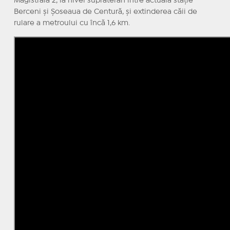
Magistrala 2, la nivel suprateran între actuala stație
Berceni și Șoseaua de Centură, și extinderea căii de
rulare a metroului cu încă 1,6 km.