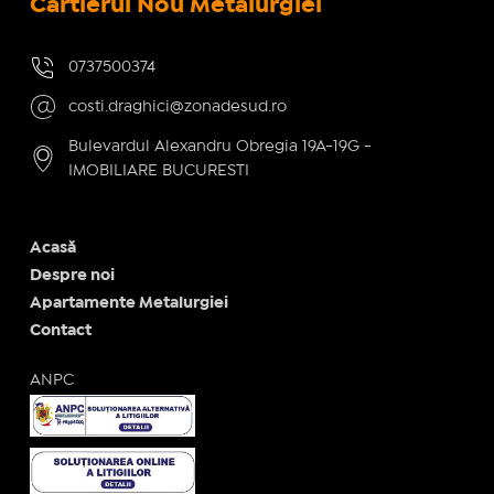
Cartierul Nou Metalurgiei
0737500374
costi.draghici@zonadesud.ro
Bulevardul Alexandru Obregia 19A-19G -
IMOBILIARE BUCURESTI
Acasă
Despre noi
Apartamente Metalurgiei
Contact
ANPC