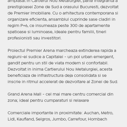
amplasat in Cartierul Nou Metalurgiei, parte integranta a
prestigioasei Zone de Sud a orasului Bucuresti, dezvoltat
de Premier Imobiliare. Cu o arhitectura contemporana si
organizare eficienta, ansamblul cuprinde sase cladiri in
regim P+6, ce insumeaza peste 300 de apartamente
spatioase si luminoase, ideale pentru familii, tineri
profesionisti sau investitori.
Proiectul Premier Arena marcheaza extinderea rapida a
regiuni-ei sudice a Capitalei - un pol urban emergent,
gandit pentru un stil de viata modern si confortabil.
Dezvoltat in inima Cartierului Nou Metalurgiei, acesta
beneficiaza de infrastructura deja consolidata si se
inscrie in ritmul accelerat de dezvoltare al Zonei de Sud.
Grand Arena Mall - cel mai mare centru comercial din
zona; ideal pentru cumparaturi si relaxare
Comerciale importante in proximitate: Auchan, Metro,
Lidl, Kaufland, Selgros, Jumbo, Carrefour, Hornbach