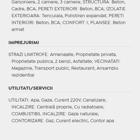
Garsoniere, 2 camere, 3 camere;
STRUCTURA
: Beton,
Cadre, BCA;
PERETI EXTERIORI
: Beton, BCA;
IZOLATIE
EXTERIOARA
: Tencuiala, Polistiren expandat;
PERETI
INTERIORI
: Beton, BCA;
CONFORT
: I;
PLANSEE
: Beton
armat
IMPREJURIMI
STRAZI LIMITROFE
: Amenajate, Proprietate privata,
Proprietate publica, 2 benzi, Asfaltate;
VECINATATI
:
Magazine, Transport public, Restaurant, Ansamblu
rezidential
UTILITATI/SERVICII
UTILITATI
: Apa, Gaze, Curent 220V, Canalizare;
INCALZIRE
: Centrală proprie, Cu radiatoare;
COMBUSTIBIL INCALZIRE
: Gaze naturale;
CONTORIZARE
: Gaz, Curent electric, Contor apa