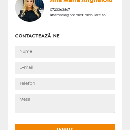
Ana Maria Angheloiu
0723363867
anamaria@premierimobiliare.ro
CONTACTEAZĂ-NE