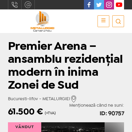
Premier Arena –
ansamblu rezidențial
modern în inima
Zonei de Sud
Bucuresti-Ilfov - METALURGIEI
Menționează când ne suni:
61.500
€
ID: 90757
(+TVA)
VÂNDUT