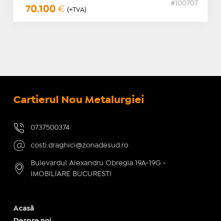
#100707
70.100
€
(+TVA)
Cartierul Nou Metalurgiei
0737500374
costi.draghici@zonadesud.ro
Bulevardul Alexandru Obregia 19A-19G -
IMOBILIARE BUCURESTI
Acasă
Despre noi