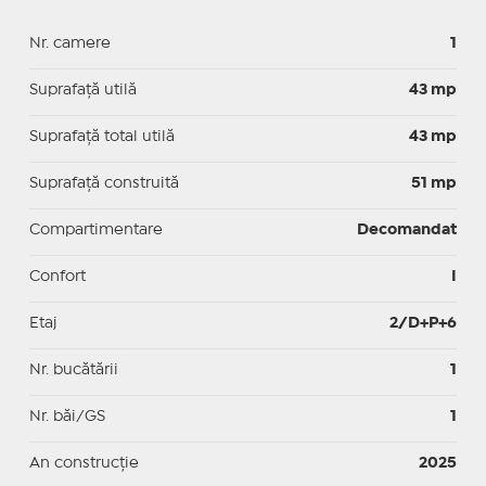
Nr. camere
1
Suprafaţă utilă
43 mp
Suprafaţă total utilă
43 mp
Suprafaţă construită
51 mp
Compartimentare
Decomandat
Confort
I
Etaj
2/D+P+6
Nr. bucătării
1
Nr. băi/GS
1
An construcție
2025