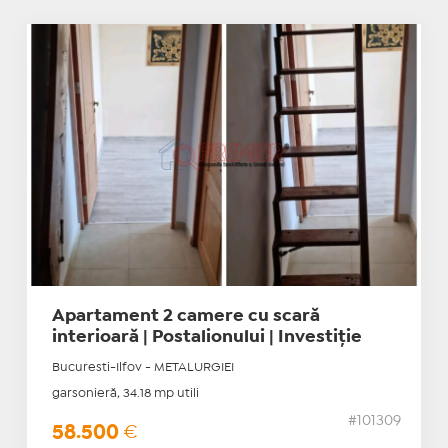
Apartament 2 camere cu scară
interioară | Postalionului | Investiție
Bucuresti-Ilfov - METALURGIEI
garsonieră, 34.18 mp utili
#101309
58.500
€