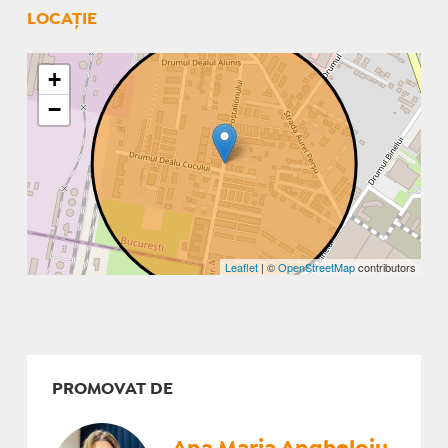
LOCAȚIE
+
−
Leaflet
| ©
OpenStreetMap
contributors
PROMOVAT DE