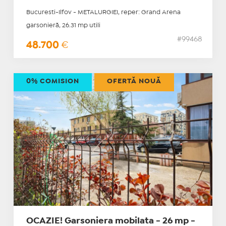
Bucuresti-Ilfov - METALURGIEI, reper: Grand Arena
garsonieră, 26.31 mp utili
#99468
48.700
€
0% COMISION
OFERTĂ NOUĂ
OCAZIE! Garsoniera mobilata - 26 mp -