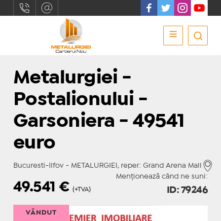
Metalurgiei -
Postalionului -
Garsoniera - 49541
euro
Bucuresti-Ilfov - METALURGIEI, reper: Grand Arena Mall
Menționează când ne suni:
49.541
€
ID: 79246
(+TVA)
VÂNDUT