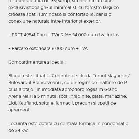
o suprafata utila de 36,94 mp, situata intr-un bloc
exclusivist,design-ul minimalist, cu ferestre largi ce
creeaza spatii luminoase si confortabile, dar si o
conexiune naturala intre interior si exterior.
- PRET 49541 Euro + TVA 9 %= 54.000 euro tva inclus
- Parcare exterioara 6.000 euro + TVA
Compartimentarea ideala :
Blocul este situat la 7 minute de strada Turnul Magurele/
Bulevardul Brancoveanu , cu un regim de inaltime de P
plus 8 etaje . In imediata apropriere regasim Grand
Arena Mall la 5 minute, scoli, gradinite, piata, magazine,
Lidl, Kaufland, spitale, farmacii, precum si spatii de
agrement.
Locuinta este dotata cu centrala termica in condensatie
de 24 Kw.