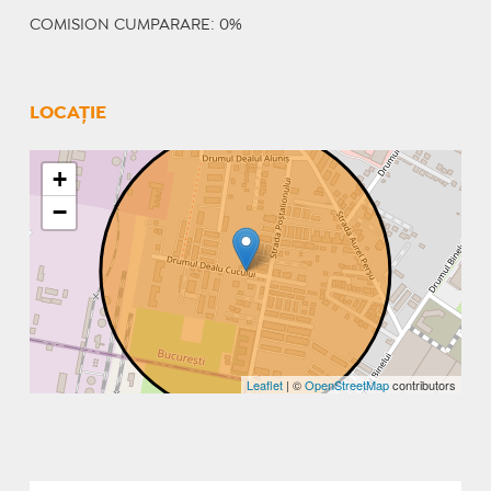
COMISION CUMPARARE: 0%
LOCAȚIE
+
−
Leaflet
| ©
OpenStreetMap
contributors