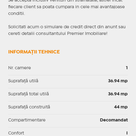
Se accepta inclusiv venituri din strainatate, astfel incat
fiecare client sa poata cumpara in cele mai avantajoase
conditii.
Solicitati acum o simulare de credit direct din anunt sau
cereti detalii consultantului Premier Imobiliare!
INFORMAȚII TEHNICE
Nr. camere
1
Suprafaţă utilă
36.94 mp
Suprafaţă total utilă
36.94 mp
Suprafaţă construită
44 mp
Compartimentare
Decomandat
Confort
I