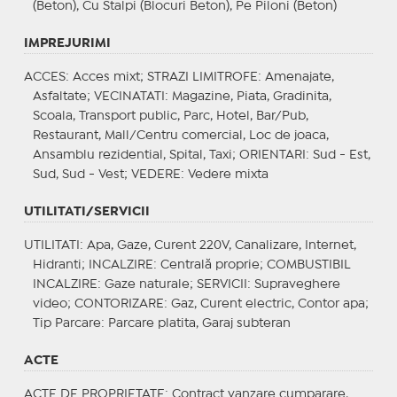
(Beton), Cu Stalpi (Blocuri Beton), Pe Piloni (Beton)
IMPREJURIMI
ACCES
: Acces mixt;
STRAZI LIMITROFE
: Amenajate,
Asfaltate;
VECINATATI
: Magazine, Piata, Gradinita,
Scoala, Transport public, Parc, Hotel, Bar/Pub,
Restaurant, Mall/Centru comercial, Loc de joaca,
Ansamblu rezidential, Spital, Taxi;
ORIENTARI
: Sud - Est,
Sud, Sud - Vest;
VEDERE
: Vedere mixta
UTILITATI/SERVICII
UTILITATI
: Apa, Gaze, Curent 220V, Canalizare, Internet,
Hidranti;
INCALZIRE
: Centrală proprie;
COMBUSTIBIL
INCALZIRE
: Gaze naturale;
SERVICII
: Supraveghere
video;
CONTORIZARE
: Gaz, Curent electric, Contor apa;
Tip Parcare
: Parcare platita, Garaj subteran
ACTE
ACTE DE PROPRIETATE
: Contract vanzare cumparare,