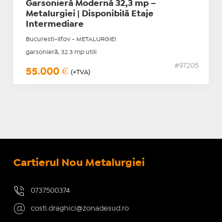
Garsonieră Modernă 32,3 mp –
Metalurgiei | Disponibilă Etaje
Intermediare
Bucuresti-Ilfov - METALURGIEI
garsonieră, 32.3 mp utili
#97205
55.000
€
(+TVA)
Cartierul Nou Metalurgiei
0737500374
costi.draghici@zonadesud.ro