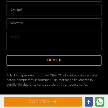
Odată cu apăsarea butonului "TRIMITE" vă daţi acordul ca toate
datele completate în formularul de mai sus să fie stocate în
condiţii de siguranţă cu scopul de a vă contacta ulterior.
Site realizat pe platforma
IMOPEDIA.ro - Anunțuri
CONTACTEAZĂ-NE
Imobiliare
pe tehnologie
Real Manager - CRM Imobiliar