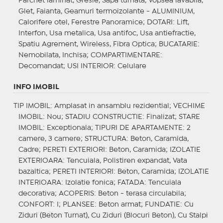
Parchet laminat, Gresie, Sapa turnata, Vopsea lavabila,
Glet, Faianta, Geamuri termoizolante - ALUMINIUM,
Calorifere otel, Ferestre Panoramice;
DOTARI
: Lift,
Interfon, Usa metalica, Usa antifoc, Usa antiefractie,
Spatiu Agrement, Wireless, Fibra Optica;
BUCATARIE
:
Nemobilata, Inchisa;
COMPARTIMENTARE
:
Decomandat;
USI INTERIOR
: Celulare
INFO IMOBIL
TIP IMOBIL
: Amplasat in ansamblu rezidential;
VECHIME
IMOBIL
: Nou;
STADIU CONSTRUCTIE
: Finalizat;
STARE
IMOBIL
: Exceptionala;
TIPURI DE APARTAMENTE
: 2
camere, 3 camere;
STRUCTURA
: Beton, Caramida,
Cadre;
PERETI EXTERIORI
: Beton, Caramida;
IZOLATIE
EXTERIOARA
: Tencuiala, Polistiren expandat, Vata
bazaltica;
PERETI INTERIORI
: Beton, Caramida;
IZOLATIE
INTERIOARA
: Izolatie fonica;
FATADA
: Tencuiala
decorativa;
ACOPERIS
: Beton - terasa circulabila;
CONFORT
: I;
PLANSEE
: Beton armat;
FUNDATIE
: Cu
Ziduri (Beton Turnat), Cu Ziduri (Blocuri Beton), Cu Stalpi