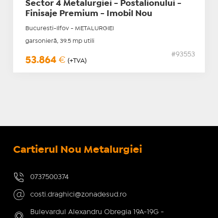
Sector 4 Metalurgiei - Postalionului -
Finisaje Premium - Imobil Nou
Bucuresti-Ilfov - METALURGIEI
garsonieră, 39.5 mp utili
#93553
53.864
€
(+TVA)
Cartierul Nou Metalurgiei
0737500374
costi.draghici@zonadesud.ro
Bulevardul Alexandru Obregia 19A-19G -