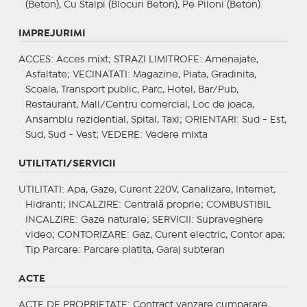
(Beton), Cu Stalpi (Blocuri Beton), Pe Piloni (Beton)
IMPREJURIMI
ACCES
: Acces mixt;
STRAZI LIMITROFE
: Amenajate,
Asfaltate;
VECINATATI
: Magazine, Piata, Gradinita,
Scoala, Transport public, Parc, Hotel, Bar/Pub,
Restaurant, Mall/Centru comercial, Loc de joaca,
Ansamblu rezidential, Spital, Taxi;
ORIENTARI
: Sud - Est,
Sud, Sud - Vest;
VEDERE
: Vedere mixta
UTILITATI/SERVICII
UTILITATI
: Apa, Gaze, Curent 220V, Canalizare, Internet,
Hidranti;
INCALZIRE
: Centrală proprie;
COMBUSTIBIL
INCALZIRE
: Gaze naturale;
SERVICII
: Supraveghere
video;
CONTORIZARE
: Gaz, Curent electric, Contor apa;
Tip Parcare
: Parcare platita, Garaj subteran
ACTE
ACTE DE PROPRIETATE
: Contract vanzare cumparare,