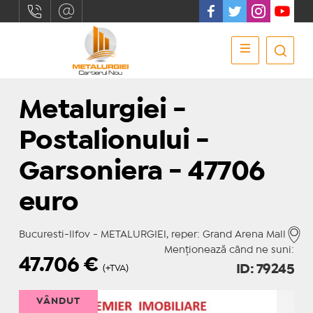
Metalurgiei -
Postalionului -
Garsoniera - 47706
euro
Bucuresti-Ilfov - METALURGIEI, reper: Grand Arena Mall
Menționează când ne suni:
47.706
€
ID: 79245
(+TVA)
VÂNDUT