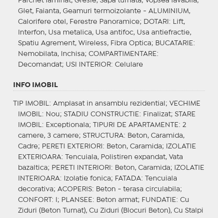
Parchet laminat, Gresie, Sapa turnata, Vopsea lavabila,
Glet, Faianta, Geamuri termoizolante - ALUMINIUM,
Calorifere otel, Ferestre Panoramice;
DOTARI
: Lift,
Interfon, Usa metalica, Usa antifoc, Usa antiefractie,
Spatiu Agrement, Wireless, Fibra Optica;
BUCATARIE
:
Nemobilata, Inchisa;
COMPARTIMENTARE
:
Decomandat;
USI INTERIOR
: Celulare
INFO IMOBIL
TIP IMOBIL
: Amplasat in ansamblu rezidential;
VECHIME
IMOBIL
: Nou;
STADIU CONSTRUCTIE
: Finalizat;
STARE
IMOBIL
: Exceptionala;
TIPURI DE APARTAMENTE
: 2
camere, 3 camere;
STRUCTURA
: Beton, Caramida,
Cadre;
PERETI EXTERIORI
: Beton, Caramida;
IZOLATIE
EXTERIOARA
: Tencuiala, Polistiren expandat, Vata
bazaltica;
PERETI INTERIORI
: Beton, Caramida;
IZOLATIE
INTERIOARA
: Izolatie fonica;
FATADA
: Tencuiala
decorativa;
ACOPERIS
: Beton - terasa circulabila;
CONFORT
: I;
PLANSEE
: Beton armat;
FUNDATIE
: Cu
Ziduri (Beton Turnat), Cu Ziduri (Blocuri Beton), Cu Stalpi