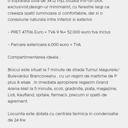
o suprafata utila de 34.12 mp, situata intr-un bloc
exclusivist,design-ul minimalist, cu ferestre largi ce
creeaza spatii luminoase si confortabile, dar si o
conexiune naturala intre interior si exterior.
- PRET 47706 Euro + TVA 9 %= 52.000 euro tva inclus
- Parcare exterioara 6.000 euro + TVA
Compartimentarea ideala :
Blocul este situat la 7 minute de strada Turnul Magurele/
Bulevardul Brancoveanu , cu un regim de inaltime de P
plus 8 etaje . In imediata apropriere regasim Grand
Arena Mall la 5 minute, scoli, gradinite, piata, magazine,
Lidl, Kaufland, spitale, farmacii, precum si spatii de
agrement.
Locuinta este dotata cu centrala termica in condensatie
de 24 Kw.