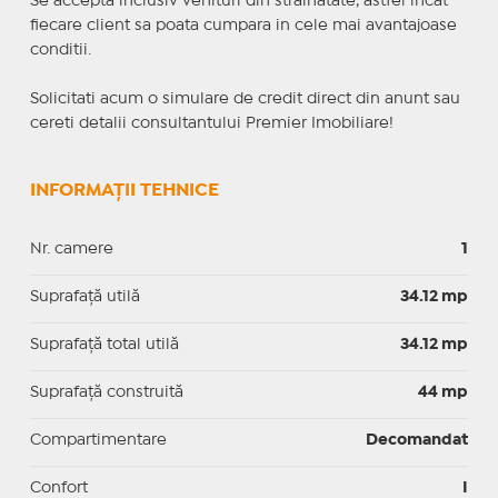
Se accepta inclusiv venituri din strainatate, astfel incat
fiecare client sa poata cumpara in cele mai avantajoase
conditii.
Solicitati acum o simulare de credit direct din anunt sau
cereti detalii consultantului Premier Imobiliare!
INFORMAȚII TEHNICE
Nr. camere
1
Suprafaţă utilă
34.12 mp
Suprafaţă total utilă
34.12 mp
Suprafaţă construită
44 mp
Compartimentare
Decomandat
Confort
I