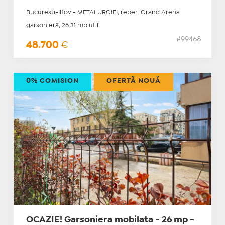
Bucuresti-Ilfov - METALURGIEI, reper: Grand Arena
garsonieră, 26.31 mp utili
#99468
48.700
€
0% COMISION
OFERTĂ NOUĂ
OCAZIE! Garsoniera mobilata - 26 mp -