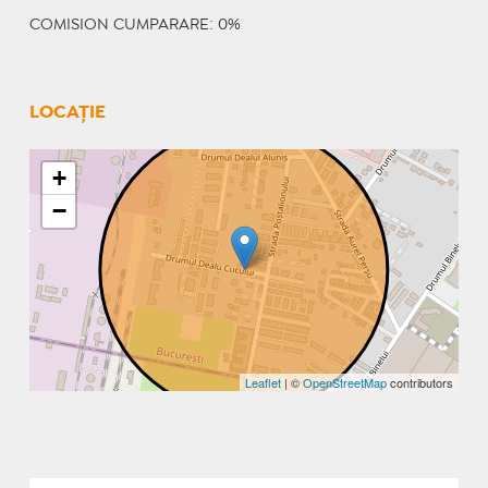
COMISION CUMPARARE: 0%
LOCAȚIE
+
−
Leaflet
| ©
OpenStreetMap
contributors