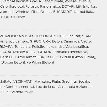
E
: Parchet laminat, Gresie, Sapa turnata, Vopsea lavabila,
Calorifere otel, Ferestre Panoramice;
DOTARI
: Lift, Interfon,
Agrement, Wireless, Fibra Optica;
BUCATARIE
: Nemobilata,
ERIOR
: Celulare
ME IMOBIL
: Nou;
STADIU CONSTRUCTIE
: Finalizat;
STARE
 camere, 3 camere;
STRUCTURA
: Beton, Caramida, Cadre;
ERIOARA
: Tencuiala, Polistiren expandat, Vata bazaltica;
RIOARA
: Izolatie fonica;
FATADA
: Tencuiala decorativa;
PLANSEE
: Beton armat;
FUNDATIE
: Cu Ziduri (Beton Turnat),
 (Blocuri Beton), Pe Piloni (Beton)
sfaltate;
VECINATATI
: Magazine, Piata, Gradinita, Scoala,
Mall/Centru comercial, Loc de joaca, Ansamblu rezidential,
EDERE
: Vedere mixta