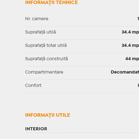
INFORMAȚII TEHNICE
Nr. camere
Suprafaţă utilă
34.4 m
Suprafaţă total utilă
34.4 m
Suprafaţă construită
44 m
Compartimentare
Decomanda
Confort
INFORMAŢII UTILE
INTERIOR