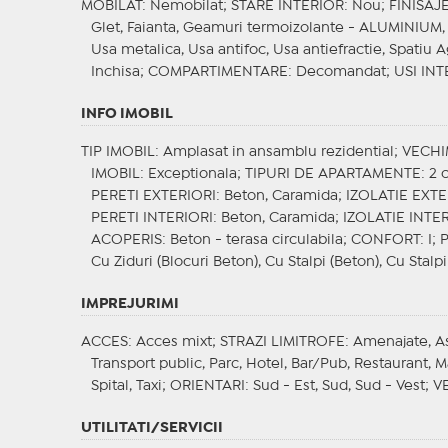
MOBILAT
: Nemobilat;
STARE INTERIOR
: Nou;
FINISAJ
Glet, Faianta, Geamuri termoizolante - ALUMINIUM, 
Usa metalica, Usa antifoc, Usa antiefractie, Spatiu 
Inchisa;
COMPARTIMENTARE
: Decomandat;
USI INT
INFO IMOBIL
TIP IMOBIL
: Amplasat in ansamblu rezidential;
VECHI
IMOBIL
: Exceptionala;
TIPURI DE APARTAMENTE
: 2
PERETI EXTERIORI
: Beton, Caramida;
IZOLATIE EXT
PERETI INTERIORI
: Beton, Caramida;
IZOLATIE INTE
ACOPERIS
: Beton - terasa circulabila;
CONFORT
: I;
Cu Ziduri (Blocuri Beton), Cu Stalpi (Beton), Cu Stalpi
IMPREJURIMI
ACCES
: Acces mixt;
STRAZI LIMITROFE
: Amenajate, A
Transport public, Parc, Hotel, Bar/Pub, Restaurant, 
Spital, Taxi;
ORIENTARI
: Sud - Est, Sud, Sud - Vest;
V
UTILITATI/SERVICII