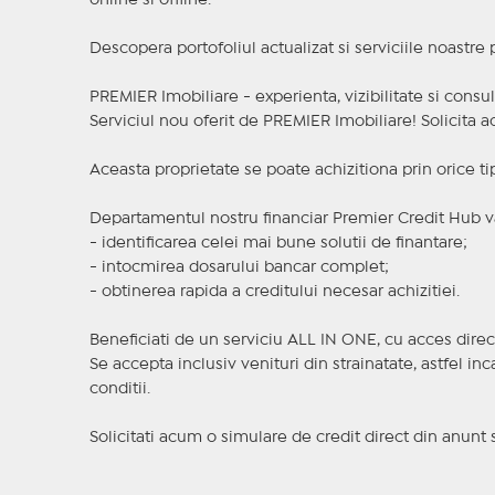
online si offline.
Descopera portofoliul actualizat si serviciile noastre
PREMIER Imobiliare - experienta, vizibilitate si consul
Serviciul nou oferit de PREMIER Imobiliare! Solicit
Aceasta proprietate se poate achizitiona prin orice ti
Departamentul nostru financiar Premier Credit Hub va
- identificarea celei mai bune solutii de finantare;
- intocmirea dosarului bancar complet;
- obtinerea rapida a creditului necesar achizitiei.
Beneficiati de un serviciu ALL IN ONE, cu acces direc
Se accepta inclusiv venituri din strainatate, astfel i
conditii.
Solicitati acum o simulare de credit direct din anunt 