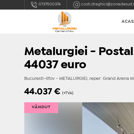
0737500374
costi.draghici@zonadesud.
ACAS
Metalurgiei - Postal
44037 euro
Bucuresti-Ilfov - METALURGIEI, reper: Grand Arena M
44.037
€
(+TVA)
VÂNDUT