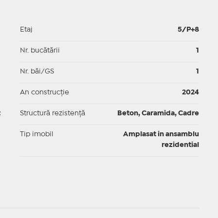
1
Etaj
5/P+8
p
Nr. bucătării
1
p
Nr. băi/GS
1
p
An construcție
2024
t
Structură rezistență
Beton, Caramida, Cadre
I
Tip imobil
Amplasat in ansamblu
rezidential