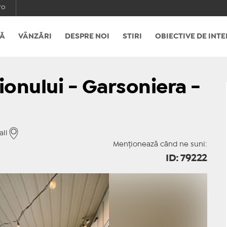
ro
Ă
VÂNZĂRI
DESPRE NOI
STIRI
OBIECTIVE DE INTE
ionului - Garsoniera -
all
Menționează când ne suni:
ID: 79222