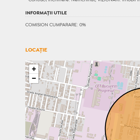
Contract Inchiriere
: Neinchiriat;
VIZIONARI
: Imobil l
INFORMAŢII UTILE
COMISION CUMPARARE: 0%
LOCAȚIE
+
−