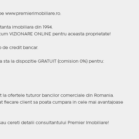
 pe www.premierimobiliare.ro.
tanta imobiliara din 1994.
a acum VIZIONARE ONLINE pentru aceasta proprietate!
p de credit bancar.
 sta la dispozitie GRATUIT (comision 0%) pentru:
t la ofertele tuturor bancilor comerciale din Romania.
ncat fiecare client sa poata cumpara in cele mai avantajoase
sau cereti detalii consultantului Premier Imobiliare!