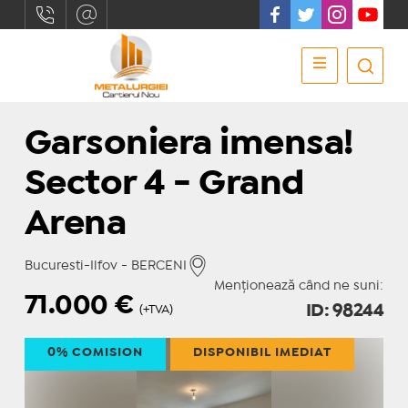
Garsoniera imensa!
Sector 4 - Grand
Arena
Bucuresti-Ilfov - BERCENI
Menționează când ne suni:
71.000
€
ID: 98244
(+TVA)
0% COMISION
DISPONIBIL IMEDIAT