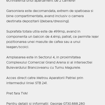
echivalenta unui apartament de 2 camere!
Garsoniera este decomandata, extrem de spatioasa si
bine compartimentata, avand inclusiv o camera
destinata depozitarii (debara/dressing).
Suprafata totala utila este de 49.9mp, avand in
componenta un balcon de 4.4mp, patrat, ce permite lejer
pozitionarea unei masute de cafea sau a unui
leagan/scoici.
Amplasarea este in Sectorul 4, in proximitatea
Complexului Comercial Grand Arena si al intersectiei
Bulevardului Brancoveanu cu Turnu Magurele.
Acces direct catre Metrou Aparatorii Patriei prin
intermediul liniei STB 241.
Pret fara TVA!
Pentru detalii si informatii: George 0730.888.280