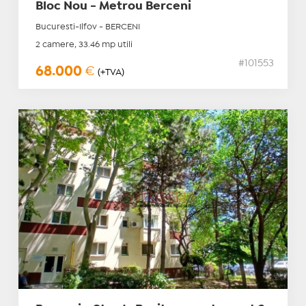
Bloc Nou - Metrou Berceni
Bucuresti-Ilfov - BERCENI
2 camere, 33.46 mp utili
#101553
68.000
€
(+TVA)