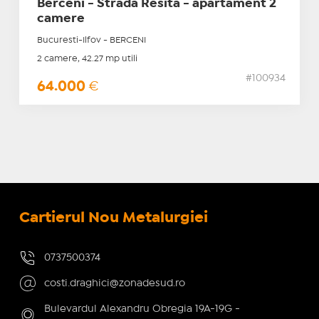
Berceni - Strada Resita - apartament 2
camere
Bucuresti-Ilfov - BERCENI
2 camere, 42.27 mp utili
#100934
64.000
€
Cartierul Nou Metalurgiei
0737500374
costi.draghici@zonadesud.ro
Bulevardul Alexandru Obregia 19A-19G -