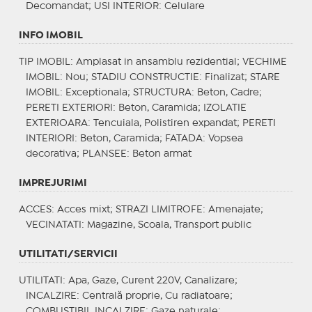
Decomandat;
USI INTERIOR
: Celulare
INFO IMOBIL
TIP IMOBIL
: Amplasat in ansamblu rezidential;
VECHIME
IMOBIL
: Nou;
STADIU CONSTRUCTIE
: Finalizat;
STARE
IMOBIL
: Exceptionala;
STRUCTURA
: Beton, Cadre;
PERETI EXTERIORI
: Beton, Caramida;
IZOLATIE
EXTERIOARA
: Tencuiala, Polistiren expandat;
PERETI
INTERIORI
: Beton, Caramida;
FATADA
: Vopsea
decorativa;
PLANSEE
: Beton armat
IMPREJURIMI
ACCES
: Acces mixt;
STRAZI LIMITROFE
: Amenajate;
VECINATATI
: Magazine, Scoala, Transport public
UTILITATI/SERVICII
UTILITATI
: Apa, Gaze, Curent 220V, Canalizare;
INCALZIRE
: Centrală proprie, Cu radiatoare;
COMBUSTIBIL INCALZIRE
: Gaze naturale;