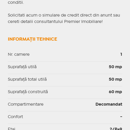
conditii.
Solicitati acum o simulare de credit direct din anunt sau
cereti detalii consultantului Premier Imobiliare!
INFORMAȚII TEHNICE
Nr. camere
1
Suprafaţă utilă
50 mp
Suprafaţă total utilă
50 mp
Suprafaţă construită
60 mp
Compartimentare
Decomandat
Confort
-
Etaj
2/P+9