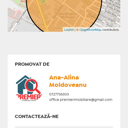
Leaflet
| ©
OpenStreetMap
contributors
PROMOVAT DE
Ana-Alina
Moldoveanu
0727736303
office.premierimobiliare@gmail.com
CONTACTEAZĂ-NE