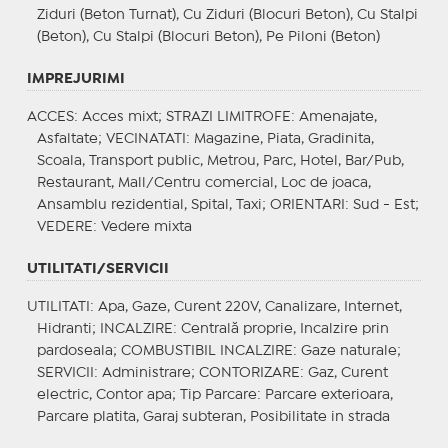
Ziduri (Beton Turnat), Cu Ziduri (Blocuri Beton), Cu Stalpi
(Beton), Cu Stalpi (Blocuri Beton), Pe Piloni (Beton)
IMPREJURIMI
ACCES
: Acces mixt;
STRAZI LIMITROFE
: Amenajate,
Asfaltate;
VECINATATI
: Magazine, Piata, Gradinita,
Scoala, Transport public, Metrou, Parc, Hotel, Bar/Pub,
Restaurant, Mall/Centru comercial, Loc de joaca,
Ansamblu rezidential, Spital, Taxi;
ORIENTARI
: Sud - Est;
VEDERE
: Vedere mixta
UTILITATI/SERVICII
UTILITATI
: Apa, Gaze, Curent 220V, Canalizare, Internet,
Hidranti;
INCALZIRE
: Centrală proprie, Incalzire prin
pardoseala;
COMBUSTIBIL INCALZIRE
: Gaze naturale;
SERVICII
: Administrare;
CONTORIZARE
: Gaz, Curent
electric, Contor apa;
Tip Parcare
: Parcare exterioara,
Parcare platita, Garaj subteran, Posibilitate in strada