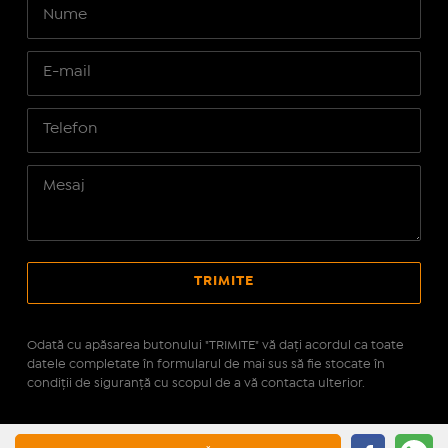
Odată cu apăsarea butonului "TRIMITE" vă daţi acordul ca toate
datele completate în formularul de mai sus să fie stocate în
condiţii de siguranţă cu scopul de a vă contacta ulterior.
Site realizat pe platforma
IMOPEDIA.ro - Anunțuri