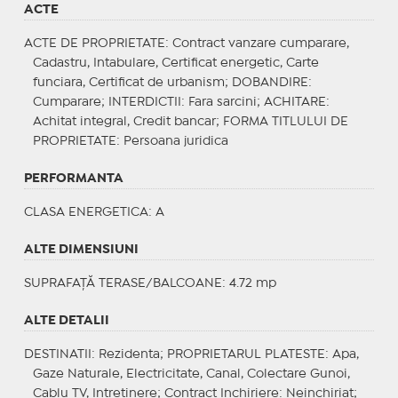
ACTE
ACTE DE PROPRIETATE
: Contract vanzare cumparare,
Cadastru, Intabulare, Certificat energetic, Carte
funciara, Certificat de urbanism;
DOBANDIRE
:
Cumparare;
INTERDICTII
: Fara sarcini;
ACHITARE
:
Achitat integral, Credit bancar;
FORMA TITLULUI DE
PROPRIETATE
: Persoana juridica
PERFORMANTA
CLASA ENERGETICA
: A
ALTE DIMENSIUNI
SUPRAFAȚĂ TERASE/BALCOANE: 4.72 mp
ALTE DETALII
DESTINATII
: Rezidenta;
PROPRIETARUL PLATESTE
: Apa,
Gaze Naturale, Electricitate, Canal, Colectare Gunoi,
Cablu TV, Intretinere;
Contract Inchiriere
: Neinchiriat;