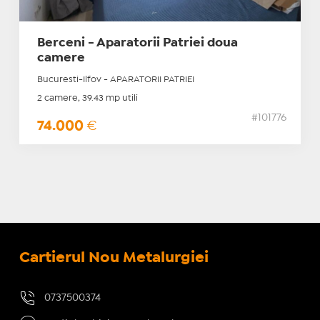
Berceni - Aparatorii Patriei doua
camere
Bucuresti-Ilfov - APARATORII PATRIEI
2 camere, 39.43 mp utili
#101776
74.000
€
Cartierul Nou Metalurgiei
0737500374