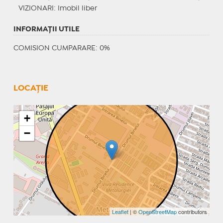
VIZIONARI
: Imobil liber
INFORMAŢII UTILE
COMISION CUMPARARE: 0%
LOCAȚIE
+
−
Leaflet
| ©
OpenStreetMap
contributors