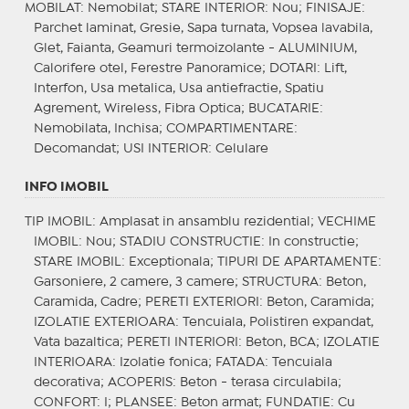
MOBILAT
: Nemobilat;
STARE INTERIOR
: Nou;
FINISAJE
:
Parchet laminat, Gresie, Sapa turnata, Vopsea lavabila,
Glet, Faianta, Geamuri termoizolante - ALUMINIUM,
Calorifere otel, Ferestre Panoramice;
DOTARI
: Lift,
Interfon, Usa metalica, Usa antiefractie, Spatiu
Agrement, Wireless, Fibra Optica;
BUCATARIE
:
Nemobilata, Inchisa;
COMPARTIMENTARE
:
Decomandat;
USI INTERIOR
: Celulare
INFO IMOBIL
TIP IMOBIL
: Amplasat in ansamblu rezidential;
VECHIME
IMOBIL
: Nou;
STADIU CONSTRUCTIE
: In constructie;
STARE IMOBIL
: Exceptionala;
TIPURI DE APARTAMENTE
:
Garsoniere, 2 camere, 3 camere;
STRUCTURA
: Beton,
Caramida, Cadre;
PERETI EXTERIORI
: Beton, Caramida;
IZOLATIE EXTERIOARA
: Tencuiala, Polistiren expandat,
Vata bazaltica;
PERETI INTERIORI
: Beton, BCA;
IZOLATIE
INTERIOARA
: Izolatie fonica;
FATADA
: Tencuiala
decorativa;
ACOPERIS
: Beton - terasa circulabila;
CONFORT
: I;
PLANSEE
: Beton armat;
FUNDATIE
: Cu