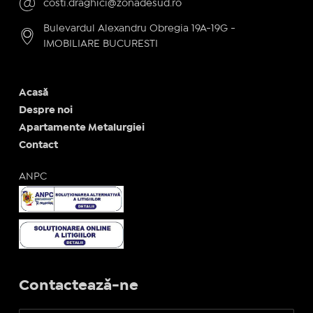
costi.draghici@zonadesud.ro
Bulevardul Alexandru Obregia 19A-19G -
IMOBILIARE BUCURESTI
Acasă
Despre noi
Apartamente Metalurgiei
Contact
ANPC
Contactează-ne