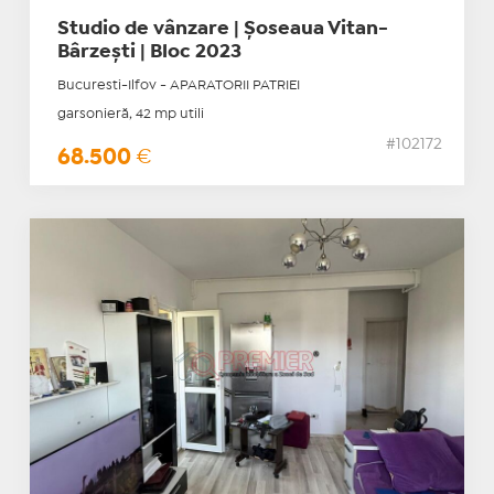
Studio de vânzare | Șoseaua Vitan-
Bârzești | Bloc 2023
Bucuresti-Ilfov - APARATORII PATRIEI
garsonieră, 42 mp utili
#102172
68.500
€