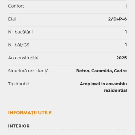
Confort
I
Etaj
2/D+P+6
Nr. bucătării
1
Nr. băi/GS
1
An construcție
2025
Structură rezistență
Beton, Caramida, Cadre
Tip imobil
Amplasat in ansamblu
rezidential
INFORMAŢII UTILE
INTERIOR