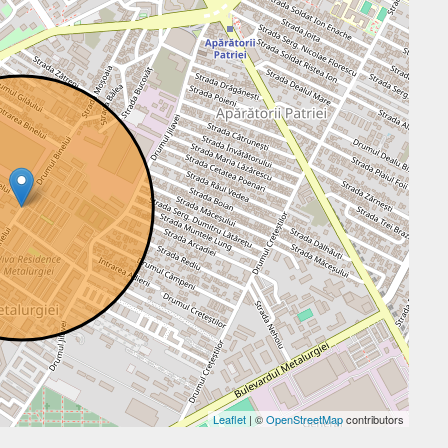
Leaflet
| ©
OpenStreetMap
contributors