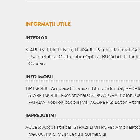
INFORMAŢII UTILE
INTERIOR
STARE INTERIOR
: Nou;
FINISAJE
: Parchet laminat, Gr
Usa metalica, Cablu, Fibra Optica;
BUCATARIE
: Inch
Celulare
INFO IMOBIL
TIP IMOBIL
: Amplasat in ansamblu rezidential;
VECHI
STARE IMOBIL
: Exceptionala;
STRUCTURA
: Beton, C
FATADA
: Vopsea decorativa;
ACOPERIS
: Beton - ter
IMPREJURIMI
ACCES
: Acces stradal;
STRAZI LIMITROFE
: Amenajate
Metrou, Parc, Mall/Centru comercial