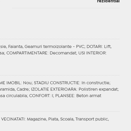
rezidential
esie, Faianta, Geamuri termoizolante - PVC;
DOTARI
: Lift,
isa;
COMPARTIMENTARE
: Decomandat;
USI INTERIOR
:
ME IMOBIL
: Nou;
STADIU CONSTRUCTIE
: In constructie;
aramida, Cadre;
IZOLATIE EXTERIOARA
: Polistiren expandat;
asa circulabila;
CONFORT
: I;
PLANSEE
: Beton armat
;
VECINATATI
: Magazine, Piata, Scoala, Transport public,