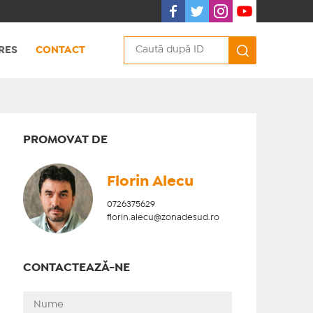
RES
CONTACT
PROMOVAT DE
Florin Alecu
0726375629
florin.alecu@zonadesud.ro
CONTACTEAZĂ-NE