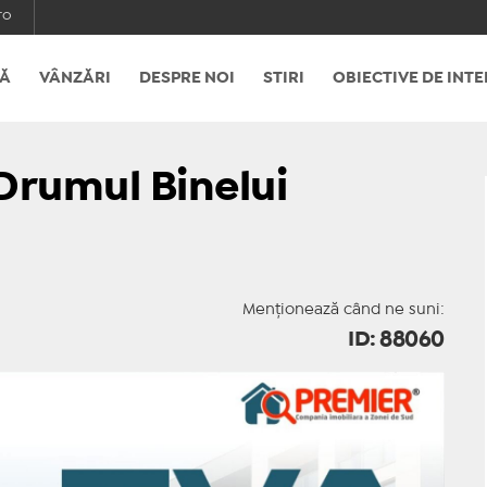
ro
Ă
VÂNZĂRI
DESPRE NOI
STIRI
OBIECTIVE DE INTE
 Drumul Binelui
Menționează când ne suni:
ID: 88060