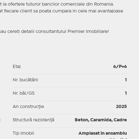
t la ofertele tuturor bancilor comerciale din Romania.
ncat fiecare client sa poata cumpara in cele mai avantajoase
sau cereti detalii consultantului Premier Imobiliare!
1
Etaj
6/P+6
p
Nr. bucătării
1
p
Nr. băi/GS
1
p
An construcție
2025
t
Structură rezistență
Beton, Caramida, Cadre
I
Tip imobil
Amplasat in ansamblu