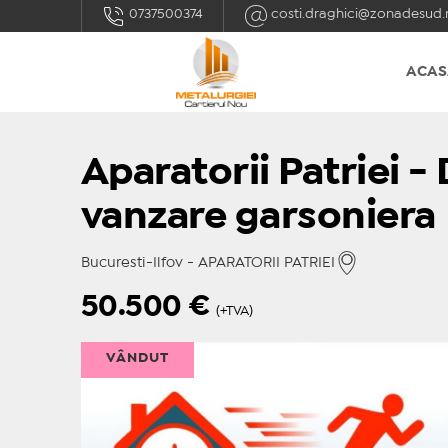
0737500374
costi.draghici@zonadesud.
ACAS
Aparatorii Patriei -
vanzare garsoniera
Bucuresti-Ilfov - APARATORII PATRIEI
50.500
€
(+TVA)
VÂNDUT