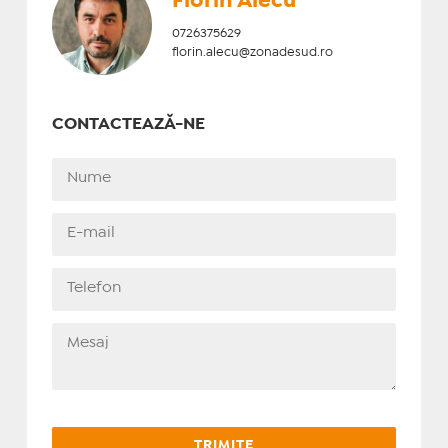
Florin Alecu
0726375629
florin.alecu@zonadesud.ro
CONTACTEAZĂ-NE