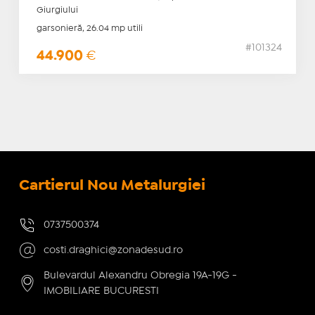
Giurgiului
garsonieră, 26.04 mp utili
#101324
44.900
€
Cartierul Nou Metalurgiei
0737500374
costi.draghici@zonadesud.ro
Bulevardul Alexandru Obregia 19A-19G -
IMOBILIARE BUCURESTI