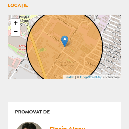
LOCAȚIE
+
−
Leaflet
| ©
OpenStreetMap
contributors
PROMOVAT DE