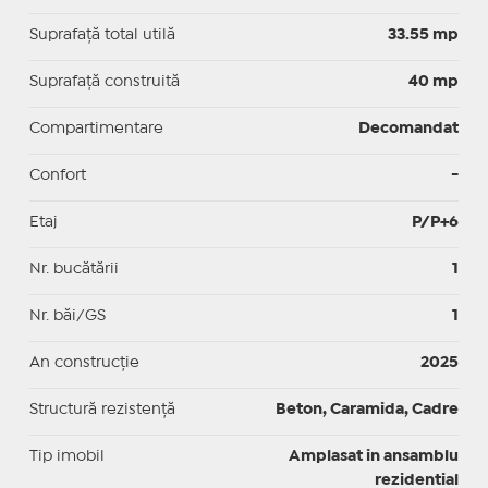
Suprafaţă total utilă
33.55 mp
Suprafaţă construită
40 mp
Compartimentare
Decomandat
Confort
-
Etaj
P/P+6
Nr. bucătării
1
Nr. băi/GS
1
An construcție
2025
Structură rezistență
Beton, Caramida, Cadre
Tip imobil
Amplasat in ansamblu
rezidential