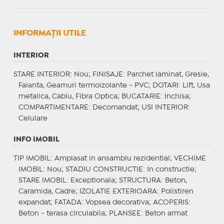
INFORMAŢII UTILE
INTERIOR
STARE INTERIOR
: Nou;
FINISAJE
: Parchet laminat, Gresie,
Faianta, Geamuri termoizolante - PVC;
DOTARI
: Lift, Usa
metalica, Cablu, Fibra Optica;
BUCATARIE
: Inchisa;
COMPARTIMENTARE
: Decomandat;
USI INTERIOR
:
Celulare
INFO IMOBIL
TIP IMOBIL
: Amplasat in ansamblu rezidential;
VECHIME
IMOBIL
: Nou;
STADIU CONSTRUCTIE
: In constructie;
STARE IMOBIL
: Exceptionala;
STRUCTURA
: Beton,
Caramida, Cadre;
IZOLATIE EXTERIOARA
: Polistiren
expandat;
FATADA
: Vopsea decorativa;
ACOPERIS
:
Beton - terasa circulabila;
PLANSEE
: Beton armat