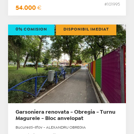
#101995
54.000
€
0% COMISION
DISPONIBIL IMEDIAT
Garsoniera renovata - Obregia - Turnu
Magurele - Bloc anvelopat
Bucuresti-Ilfov - ALEXANDRU OBREGIA