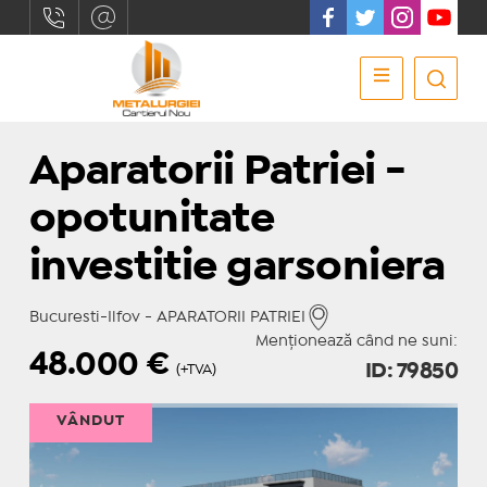
Aparatorii Patriei -
opotunitate
investitie garsoniera
Bucuresti-Ilfov - APARATORII PATRIEI
Menționează când ne suni:
48.000
€
ID: 79850
(+TVA)
VÂNDUT