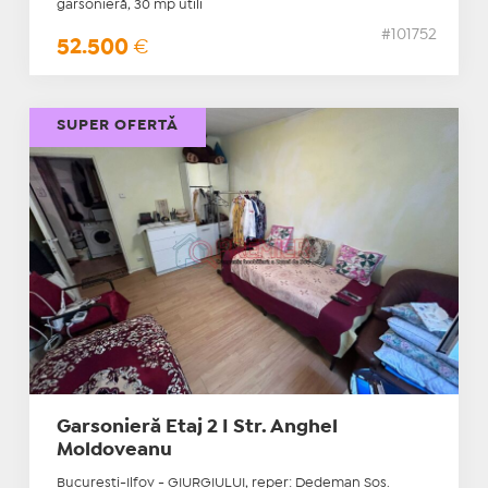
garsonieră, 30 mp utili
#101752
52.500
€
SUPER OFERTĂ
Garsonieră Etaj 2 I Str. Anghel
Moldoveanu
Bucuresti-Ilfov - GIURGIULUI, reper: Dedeman Sos.