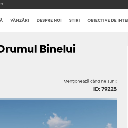
ro
Ă
VÂNZĂRI
DESPRE NOI
STIRI
OBIECTIVE DE INTE
 Drumul Binelui
Menționează când ne suni:
ID: 79225