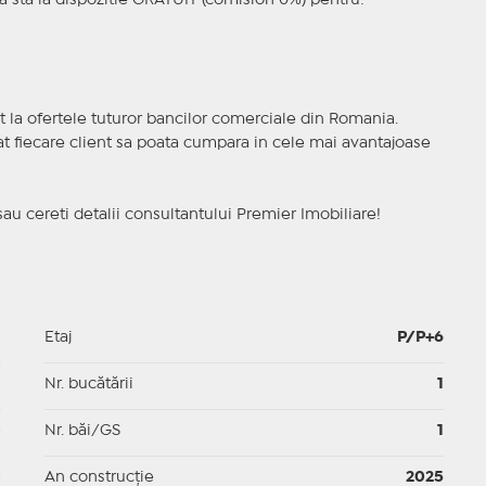
 sta la dispozitie GRATUIT (comision 0%) pentru:
t la ofertele tuturor bancilor comerciale din Romania.
ncat fiecare client sa poata cumpara in cele mai avantajoase
sau cereti detalii consultantului Premier Imobiliare!
1
Etaj
P/P+6
p
Nr. bucătării
1
p
Nr. băi/GS
1
p
An construcție
2025