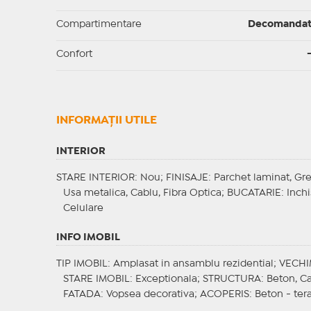
Compartimentare
Decomanda
Confort
INFORMAŢII UTILE
INTERIOR
STARE INTERIOR
: Nou;
FINISAJE
: Parchet laminat, Gr
Usa metalica, Cablu, Fibra Optica;
BUCATARIE
: Inch
Celulare
INFO IMOBIL
TIP IMOBIL
: Amplasat in ansamblu rezidential;
VECHI
STARE IMOBIL
: Exceptionala;
STRUCTURA
: Beton, C
FATADA
: Vopsea decorativa;
ACOPERIS
: Beton - ter