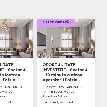
SUPER OFERTĂ
ITATE
OPORTUNITATE
E - Sector 4
INVESTITIE - Sector 4
ute Metrou
- 10 minute Metrou
i Patriei
Aparatorii Patriei
ov - APARATORII
Bucuresti-Ilfov - APARATORII
r: Metrou
PATRIEI, reper: Metrou
riei
Aparatorii Patriei
 mp utili
garsonieră, 34 mp utili