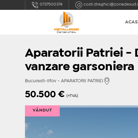
0737500374
costi.draghici@zonadesud.
ACAS
Aparatorii Patriei -
vanzare garsoniera
Bucuresti-Ilfov - APARATORII PATRIEI
50.500
€
(+TVA)
VÂNDUT