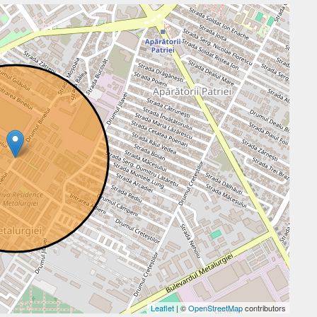
Leaflet
| ©
OpenStreetMap
contributors