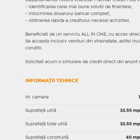
Departamentul nostru financiar Premier Credit Hub va
- identificarea celei mai bune solutii de finantare;
- intocmirea dosarului bancar complet;
- obtinerea rapida a creditului necesar achizitiei.
Beneficiati de un serviciu ALL IN ONE, cu acces direc
Se accepta inclusiv venituri din strainatate, astfel i
conditii.
Solicitati acum o simulare de credit direct din anunt 
INFORMAȚII TEHNICE
Nr. camere
Suprafaţă utilă
33.55 m
Suprafaţă total utilă
33.55 m
Suprafaţă construită
40 m