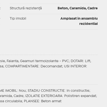
t
Structură rezistență
Beton, Caramida, Cadre
-
Tip imobil
Amplasat in ansamblu
rezidential
esie, Faianta, Geamuri termoizolante - PVC;
DOTARI
: Lift,
isa;
COMPARTIMENTARE
: Decomandat;
USI INTERIOR
:
ME IMOBIL
: Nou;
STADIU CONSTRUCTIE
: In constructie;
aramida, Cadre;
IZOLATIE EXTERIOARA
: Polistiren expandat;
asa circulabila;
PLANSEE
: Beton armat