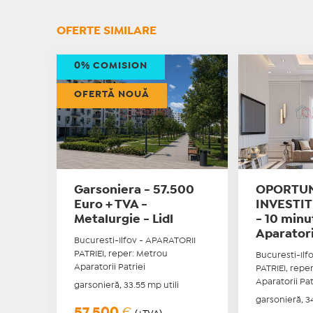
OFERTE SIMILARE
0% COMISION
OFERTĂ NOUĂ
Garsoniera - 57.500
OPORTUN
Euro + TVA -
INVESTITI
Metalurgie - Lidl
- 10 min
Aparatori
Bucuresti-Ilfov - APARATORII
PATRIEI, reper: Metrou
Bucuresti-Ilf
Aparatorii Patriei
PATRIEI, repe
Aparatorii Pat
garsonieră, 33.55 mp utili
garsonieră, 34
57.500
€