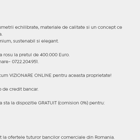
metrii echilibrate, materiale de calitate si un concept ce
a.
emium, sustenabil si elegant.
la rosu la pretul de 400.000 Euro.
are- 0722.204.951.
a acum VIZIONARE ONLINE pentru aceasta proprietate!
p de credit bancar.
 sta la dispozitie GRATUIT (comision 0%) pentru:
t la ofertele tuturor bancilor comerciale din Romania.