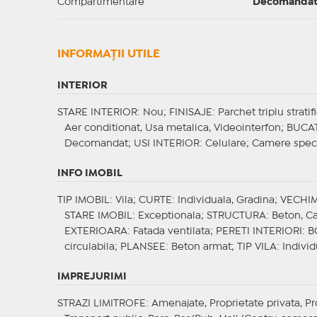
Compartimentare
Decomanda
INFORMAŢII UTILE
INTERIOR
STARE INTERIOR
: Nou;
FINISAJE
: Parchet triplu strat
Aer conditionat, Usa metalica, Videointerfon;
BUCAT
Decomandat;
USI INTERIOR
: Celulare;
Camere spec
INFO IMOBIL
TIP IMOBIL
: Vila;
CURTE
: Individuala, Gradina;
VECHIM
STARE IMOBIL
: Exceptionala;
STRUCTURA
: Beton, C
EXTERIOARA
: Fatada ventilata;
PERETI INTERIORI
: B
circulabila;
PLANSEE
: Beton armat;
TIP VILA
: Indivi
IMPREJURIMI
STRAZI LIMITROFE
: Amenajate, Proprietate privata, P