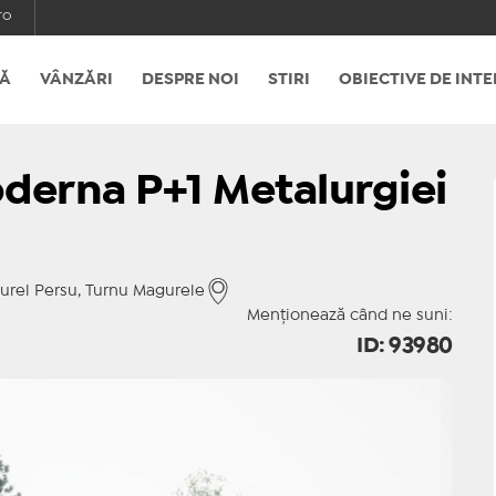
ro
Ă
VÂNZĂRI
DESPRE NOI
STIRI
OBIECTIVE DE INTE
derna P+1 Metalurgiei
Aurel Persu, Turnu Magurele
Menționează când ne suni:
ID: 93980