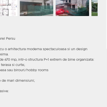
urel Persu
, cu o arhitectura moderna spectaculoasa si un design
axima.
e 670 mp, intr-o structura P+1 extrem de bine organizata:
terasa si curte;
roasa sau birouri/hobby rooms
ate de mari dimensiuni;
asive: