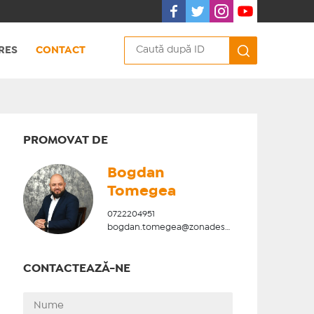
RES
CONTACT
PROMOVAT DE
Bogdan
Tomegea
0722204951
bogdan.tomegea@zonadesud.ro
CONTACTEAZĂ-NE