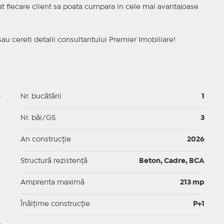
ncat fiecare client sa poata cumpara in cele mai avantajoase
sau cereti detalii consultantului Premier Imobiliare!
6
Nr. bucătării
1
p
Nr. băi/GS
3
p
An construcție
2026
p
Structură rezistență
Beton, Cadre, BCA
p
Amprenta maximă
213 mp
p
Înălțime construcție
P+1