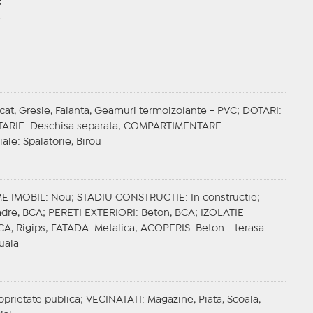
t
ificat, Gresie, Faianta, Geamuri termoizolante - PVC;
DOTARI
:
ARIE
: Deschisa separata;
COMPARTIMENTARE
:
iale
: Spalatorie, Birou
E IMOBIL
: Nou;
STADIU CONSTRUCTIE
: In constructie;
adre, BCA;
PERETI EXTERIORI
: Beton, BCA;
IZOLATIE
CA, Rigips;
FATADA
: Metalica;
ACOPERIS
: Beton - terasa
duala
roprietate publica;
VECINATATI
: Magazine, Piata, Scoala,