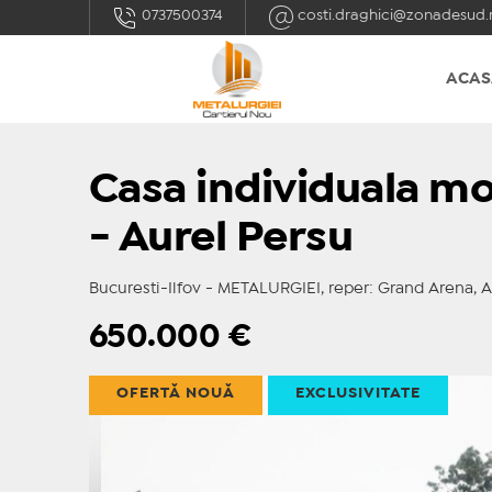
0737500374
costi.draghici@zonadesud.
ACAS
Casa individuala mo
- Aurel Persu
Bucuresti-Ilfov - METALURGIEI, reper: Grand Arena, 
650.000
€
OFERTĂ NOUĂ
EXCLUSIVITATE