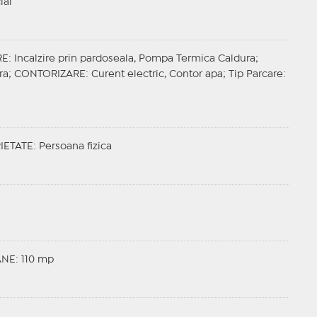
ial
RE
: Incalzire prin pardoseala, Pompa Termica Caldura;
ara;
CONTORIZARE
: Curent electric, Contor apa;
Tip Parcare
:
IETATE
: Persoana fizica
NE: 110 mp