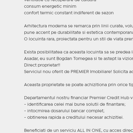
ventilatie cu recuperare de caldura
consum energetic minim
confort termic constant indiferent de sezon
Arhitectura moderna se remarca prin linii curate, volu
pune accent pe durabilitate si estetica contemporan
O locuinta rara, proiectata pentru un stil de viata pr
Exista posibilitatea ca aceasta locuinta sa se predea 
Asadar, eu sunt Bogdan Tomegea si te astept la vizion
Direct proprietar!!
Serviciul nou oferit de PREMIER Imobiliare! Solicit
Aceasta proprietate se poate achizitiona prin orice ti
Departamentul nostru financiar Premier Credit Hub va
- identificarea celei mai bune solutii de finantare;
- intocmirea dosarului bancar complet;
- obtinerea rapida a creditului necesar achizitiei.
Beneficiati de un serviciu ALL IN ONE, cu acces direc