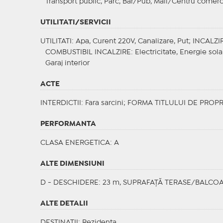
Transport public, Parc, Bar/Pub, Mall/Centru comerc
UTILITATI/SERVICII
UTILITATI
: Apa, Curent 220V, Canalizare, Put;
INCALZI
COMBUSTIBIL INCALZIRE
: Electricitate, Energie sol
Garaj interior
ACTE
INTERDICTII
: Fara sarcini;
FORMA TITLULUI DE PROPR
PERFORMANTA
CLASA ENERGETICA
: A
ALTE DIMENSIUNI
D - DESCHIDERE: 23 m, SUPRAFAȚĂ TERASE/BALCOA
ALTE DETALII
DESTINATII
: Rezidenta