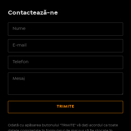
Contactează-ne
Odată cu apăsarea butonului "TRIMITE" vă daţi acordul ca toate
datele completate în formularul de mai sus să fie stocate în