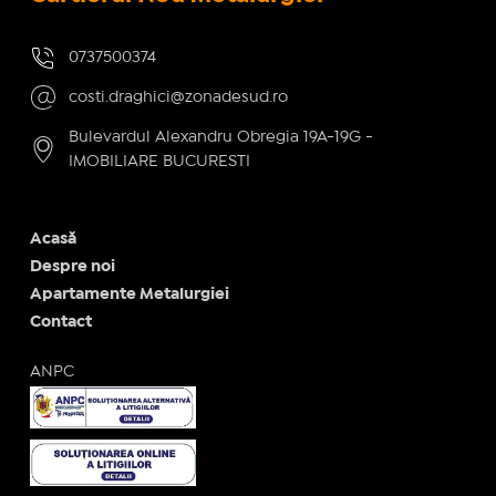
0737500374
costi.draghici@zonadesud.ro
Bulevardul Alexandru Obregia 19A-19G -
IMOBILIARE BUCURESTI
Acasă
Despre noi
Apartamente Metalurgiei
Contact
ANPC