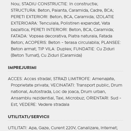
Nou;
STADIU CONSTRUCTIE
: In constructie;
STRUCTURA
: Beton, Paianta, Caramida, Cadre, BCA;
PERETI EXTERIORI
: Beton, BCA, Caramida;
IZOLATIE
EXTERIOARA
: Tencuiala, Polistiren expandat, Vata
bazaltica;
PERETI INTERIORI
: Beton, BCA, Caramida;
FATADA
: Vopsea decorativa, Piatra naturala, Fatada
Beton;
ACOPERIS
: Beton - terasa circulabila;
PLANSEE
:
Beton armat;
TIP VILA
: Duplex;
FUNDATIE
: Cu Ziduri
(Beton Turnat), Cu Ziduri (Caramida)
IMPREJURIMI
ACCES
: Acces stradal;
STRAZI LIMITROFE
: Amenajate,
Proprietate privata;
VECINATATI
: Transport public, Drum
national, Autostrada, Loc de joaca, Drum urban,
Ansamblu rezidential, Taxi, Microbuz;
ORIENTARI
: Sud -
Est;
VEDERE
: Vedere stradala
UTILITATI/SERVICII
UTILITATI
: Apa, Gaze, Curent 220V, Canalizare, Internet;