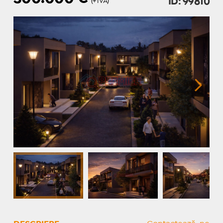
ID: 99810
(+TVA)