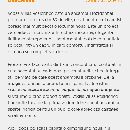
DESCRIERE
Contactează-ne
Vegas Villas Residence este un ansamblu rezidential
premium compus din 39 de vile, creat pentru cei care isi
doresc mai mult decat o locuinta noua. Este un proiect
care aduce impreuna arhitectura moderna, eleganta
liniilor contemporane si sentimentul real de comunitate
selecta, intr-un cadru in care confortul, intimitatea si
estetica se completeaza firesc.
Fiecare vila face parte dintr-un concept bine conturat, in
care accentul nu cade doar pe constructie, ci pe intregul
stil de viata pe care acest ansamblu il propune. De la
imaginea unitara a proiectului si pana la atmosfera
creata de aleile interioare, vegetatie, retrageri elegante
si volumele bine proportionate, Vegas Villas Residence
transmite inca de la prima vedere ideea unui ansamblu
aparte, gandit pentru un public care apreciaza calitatea
si rafinamentul.
Aici, ideea de acasa capata o dimensiune noua. Nu