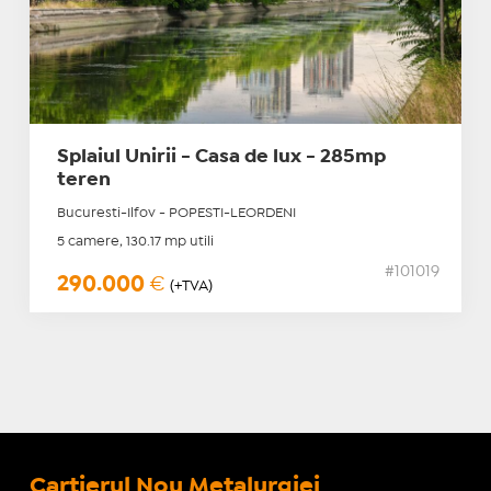
Splaiul Unirii - Casa de lux - 285mp
teren
Bucuresti-Ilfov - POPESTI-LEORDENI
5 camere, 130.17 mp utili
#101019
290.000
€
(+TVA)
Cartierul Nou Metalurgiei