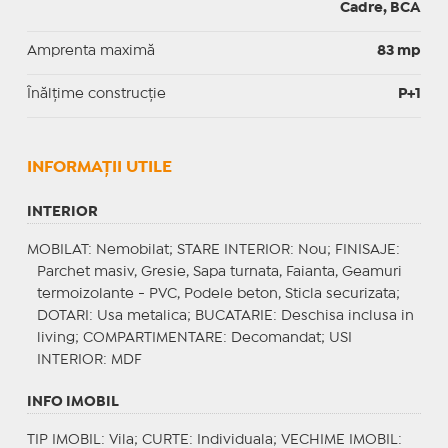
Cadre, BCA
Amprenta maximă
83 mp
Înălțime construcție
P+1
INFORMAŢII UTILE
INTERIOR
MOBILAT
: Nemobilat;
STARE INTERIOR
: Nou;
FINISAJE
:
Parchet masiv, Gresie, Sapa turnata, Faianta, Geamuri
termoizolante - PVC, Podele beton, Sticla securizata;
DOTARI
: Usa metalica;
BUCATARIE
: Deschisa inclusa in
living;
COMPARTIMENTARE
: Decomandat;
USI
INTERIOR
: MDF
INFO IMOBIL
TIP IMOBIL
: Vila;
CURTE
: Individuala;
VECHIME IMOBIL
: