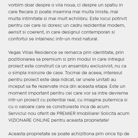
vorbim doar despre o vila noua, ci despre un spatiu in
care fiecare zi poate insemna mai multa liniste, mai
multa intimitate si mai mult echilibru. Este locul potrivit
pentru cei care isi doresc un cadru rezidential modern,
aerisit si coerent, in care designul contemporan si
confortul se intalnesc intr-un mod natural.
Vegas Villas Residence se remarca prin identitate, prin
pozitionarea sa premium si prin modul in care intregul
proiect este construit ca un ansamblu exclusivist, nu ca
o simpla insiruire de case. Tocmai de aceea, interesul
pentru proiect este deja ridicat, iar unele unitati au
inceput sa fie rezervate inca din aceasta etapa. Este un
moment important pentru cei care vor sa intre devreme
intr-un proiect cu potential real, cu imagine puternica si
cu o valoare care se construieste inca de acum.
Serviciul nou oferit de PREMIER Imobiliare! Solicita acum
VIZIONARE ONLINE pentru aceasta proprietate!
Aceasta proprietate se poate achizitiona prin orice tip de