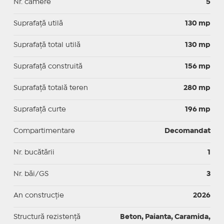
Nr. camere
5
Suprafaţă utilă
130 mp
Suprafaţă total utilă
130 mp
Suprafaţă construită
156 mp
Suprafață totală teren
280 mp
Suprafaţă curte
196 mp
Compartimentare
Decomandat
Nr. bucătării
1
Nr. băi/GS
3
An construcție
2026
Structură rezistență
Beton, Paianta, Caramida,