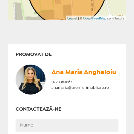
Leaflet
| ©
OpenStreetMap
contributors
PROMOVAT DE
Ana Maria Angheloiu
0723363867
anamaria@premierimobiliare.ro
CONTACTEAZĂ-NE