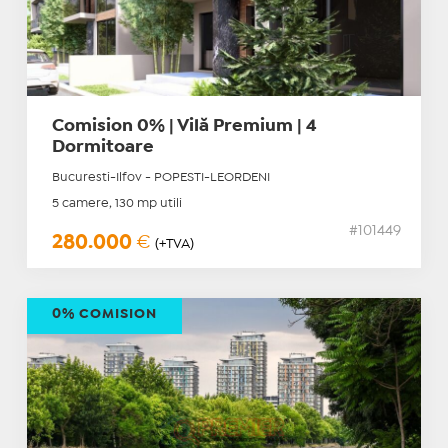
Comision 0% | Vilă Premium | 4
Dormitoare
Bucuresti-Ilfov - POPESTI-LEORDENI
5 camere, 130 mp utili
#101449
280.000
€
(+TVA)
0% COMISION