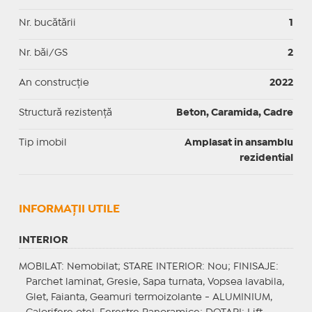
Nr. bucătării
1
Nr. băi/GS
2
An construcție
2022
Structură rezistență
Beton, Caramida, Cadre
Tip imobil
Amplasat in ansamblu
rezidential
INFORMAŢII UTILE
INTERIOR
MOBILAT
: Nemobilat;
STARE INTERIOR
: Nou;
FINISAJE
:
Parchet laminat, Gresie, Sapa turnata, Vopsea lavabila,
Glet, Faianta, Geamuri termoizolante - ALUMINIUM,