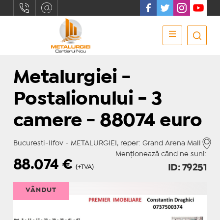
Metalurgiei -
Postalionului - 3
camere - 88074 euro
Bucuresti-Ilfov - METALURGIEI, reper: Grand Arena Mall
Menționează când ne suni:
88.074
€
ID: 79251
(+TVA)
VÂNDUT