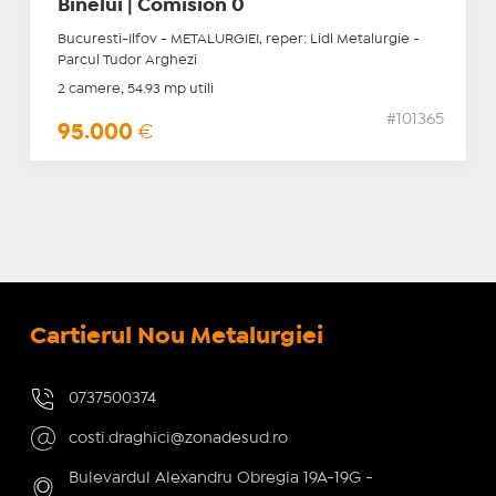
Binelui | Comision 0
Bucuresti-Ilfov - METALURGIEI, reper: Lidl Metalurgie -
Parcul Tudor Arghezi
2 camere, 54.93 mp utili
#101365
95.000
€
Cartierul Nou Metalurgiei
0737500374
costi.draghici@zonadesud.ro
Bulevardul Alexandru Obregia 19A-19G -