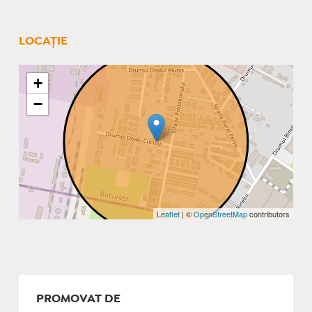
LOCAȚIE
+
−
Leaflet
| ©
OpenStreetMap
contributors
PROMOVAT DE