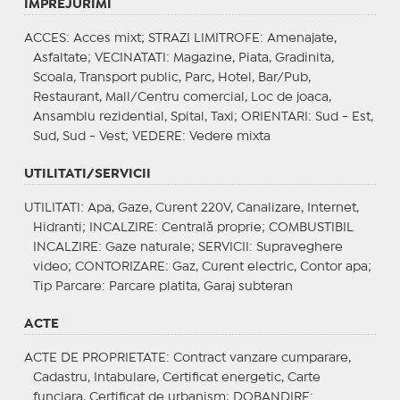
IMPREJURIMI
ACCES
: Acces mixt;
STRAZI LIMITROFE
: Amenajate,
Asfaltate;
VECINATATI
: Magazine, Piata, Gradinita,
Scoala, Transport public, Parc, Hotel, Bar/Pub,
Restaurant, Mall/Centru comercial, Loc de joaca,
Ansamblu rezidential, Spital, Taxi;
ORIENTARI
: Sud - Est,
Sud, Sud - Vest;
VEDERE
: Vedere mixta
UTILITATI/SERVICII
UTILITATI
: Apa, Gaze, Curent 220V, Canalizare, Internet,
Hidranti;
INCALZIRE
: Centrală proprie;
COMBUSTIBIL
INCALZIRE
: Gaze naturale;
SERVICII
: Supraveghere
video;
CONTORIZARE
: Gaz, Curent electric, Contor apa;
Tip Parcare
: Parcare platita, Garaj subteran
ACTE
ACTE DE PROPRIETATE
: Contract vanzare cumparare,
Cadastru, Intabulare, Certificat energetic, Carte
funciara, Certificat de urbanism;
DOBANDIRE
: