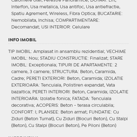
Calorifere otel, Ferestre Panoramice;
DOTARI
: Lift,
Interfon, Usa metalica, Usa antifoc, Usa antiefractie,
Spatiu Agrement, Wireless, Fibra Optica;
BUCATARIE
:
Nemobilata, Inchisa;
COMPARTIMENTARE
:
Decomandat;
USI INTERIOR
: Celulare
INFO IMOBIL
TIP IMOBIL
: Amplasat in ansamblu rezidential;
VECHIME
IMOBIL
: Nou;
STADIU CONSTRUCTIE
: Finalizat;
STARE
IMOBIL
: Exceptionala;
TIPURI DE APARTAMENTE
: 2
camere, 3 camere;
STRUCTURA
: Beton, Caramida,
Cadre;
PERETI EXTERIORI
: Beton, Caramida;
IZOLATIE
EXTERIOARA
: Tencuiala, Polistiren expandat, Vata
bazaltica;
PERETI INTERIORI
: Beton, Caramida;
IZOLATIE
INTERIOARA
: Izolatie fonica;
FATADA
: Tencuiala
decorativa;
ACOPERIS
: Beton - terasa circulabila;
CONFORT
: I;
PLANSEE
: Beton armat;
FUNDATIE
: Cu
Ziduri (Beton Turnat), Cu Ziduri (Blocuri Beton), Cu Stalpi
(Beton), Cu Stalpi (Blocuri Beton), Pe Piloni (Beton)