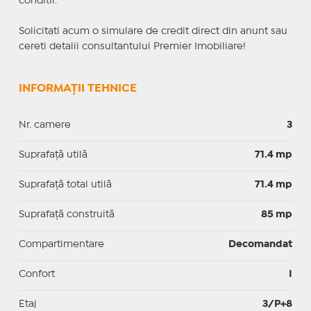
conditii.
Solicitati acum o simulare de credit direct din anunt sau
cereti detalii consultantului Premier Imobiliare!
INFORMAȚII TEHNICE
Nr. camere
3
Suprafaţă utilă
71.4 mp
Suprafaţă total utilă
71.4 mp
Suprafaţă construită
85 mp
Compartimentare
Decomandat
Confort
I
Etaj
3/P+8