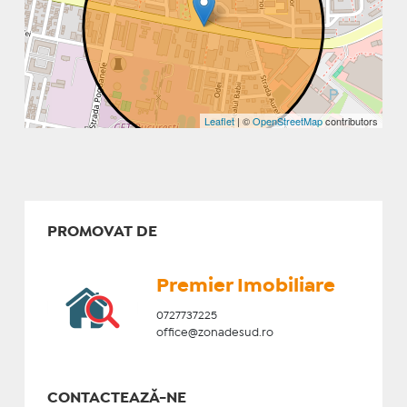
Leaflet
| ©
OpenStreetMap
contributors
PROMOVAT DE
Premier Imobiliare
0727737225
office@zonadesud.ro
CONTACTEAZĂ-NE