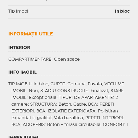
Tip imobil
In bloc
INFORMAŢII UTILE
INTERIOR
COMPARTIMENTARE
: Open space
INFO IMOBIL
TIP IMOBIL
: In bloc;
CURTE
: Comuna, Pavata;
VECHIME
IMOBIL
: Nou;
STADIU CONSTRUCTIE
: Finalizat;
STARE
IMOBIL
: Exceptionala;
TIPURI DE APARTAMENTE
: 2
camere;
STRUCTURA
: Beton, Cadre, BCA;
PERETI
EXTERIORI
: BCA;
IZOLATIE EXTERIOARA
: Polistiren
expandat si grafitat, Vata bazaltica;
PERETI INTERIORI
:
BCA;
ACOPERIS
: Beton - terasa circulabila;
CONFORT
: I
IMPREJURIMI