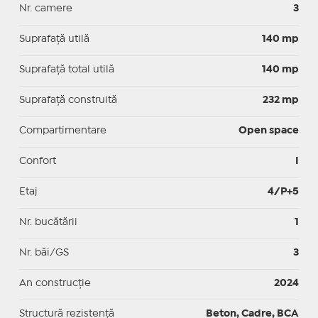
Nr. camere
3
Suprafaţă utilă
140 mp
Suprafaţă total utilă
140 mp
Suprafaţă construită
232 mp
Compartimentare
Open space
Confort
I
Etaj
4/P+5
Nr. bucătării
1
Nr. băi/GS
3
An construcție
2024
Structură rezistență
Beton, Cadre, BCA