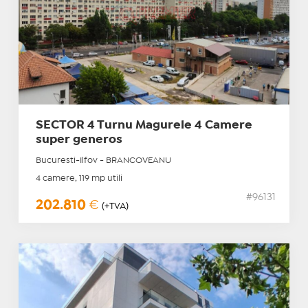
SECTOR 4 Turnu Magurele 4 Camere
super generos
Bucuresti-Ilfov - BRANCOVEANU
4 camere, 119 mp utili
#96131
202.810
€
(+TVA)