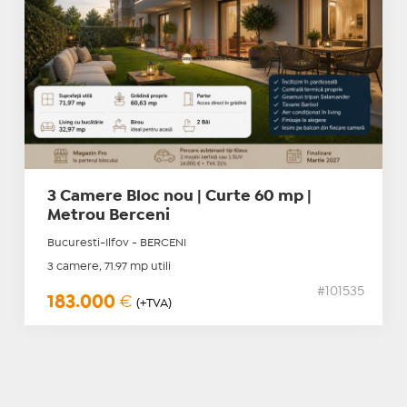
3 Camere Bloc nou | Curte 60 mp |
Metrou Berceni
Bucuresti-Ilfov - BERCENI
3 camere, 71.97 mp utili
#101535
183.000
€
(+TVA)