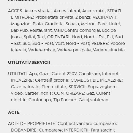
ACCES
: Acces stradal, Acces lateral, Acces mixt;
STRAZI
LIMITROFE
: Proprietate privata, 2 benzi;
VECINATATI
:
Magazine, Piata, Gradinita, Scoala, Metrou, Parc, Hotel,
Bar/Pub, Restaurant, Mall/Centru comercial, Loc de
joaca, Spital, Taxi;
ORIENTARI
: Nord, Nord - Est, Est, Sud
- Est, Sud, Sud - Vest, Vest, Nord - Vest;
VEDERE
: Vedere
laterala, Vedere mixta, Vedere pe spate, Vedere stradala
UTILITATI/SERVICII
UTILITATI
: Apa, Gaze, Curent 220V, Canalizare, Internet;
INCALZIRE
: Centrală proprie;
COMBUSTIBIL INCALZIRE
:
Gaze naturale, Electricitate;
SERVICII
: Supraveghere
video, Cartier Inchis;
CONTORIZARE
: Gaz, Curent
electric, Contor apa;
Tip Parcare
: Garaj subteran
ACTE
ACTE DE PROPRIETATE
: Contract vanzare cumparare;
DOBANDIRE
: Cumparare;
INTERDICTII
: Fara sarcini;