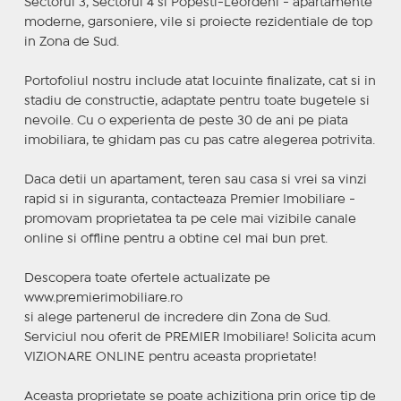
Sectorul 3, Sectorul 4 si Popesti-Leordeni - apartamente
moderne, garsoniere, vile si proiecte rezidentiale de top
in Zona de Sud.
Portofoliul nostru include atat locuinte finalizate, cat si in
stadiu de constructie, adaptate pentru toate bugetele si
nevoile. Cu o experienta de peste 30 de ani pe piata
imobiliara, te ghidam pas cu pas catre alegerea potrivita.
Daca detii un apartament, teren sau casa si vrei sa vinzi
rapid si in siguranta, contacteaza Premier Imobiliare -
promovam proprietatea ta pe cele mai vizibile canale
online si offline pentru a obtine cel mai bun pret.
Descopera toate ofertele actualizate pe
www.premierimobiliare.ro
si alege partenerul de incredere din Zona de Sud.
Serviciul nou oferit de PREMIER Imobiliare! Solicita acum
VIZIONARE ONLINE pentru aceasta proprietate!
Aceasta proprietate se poate achizitiona prin orice tip de