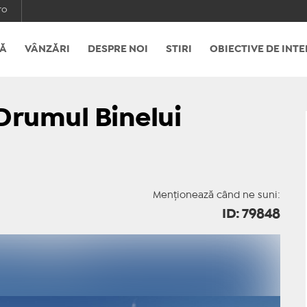
ro
Ă
VÂNZĂRI
DESPRE NOI
STIRI
OBIECTIVE DE INTE
 Drumul Binelui
Menționează când ne suni:
ID: 79848