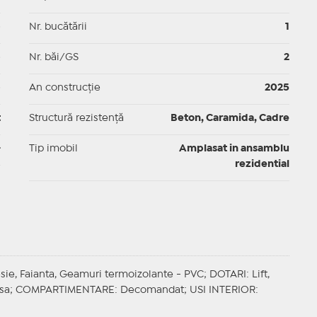
p
Nr. bucătării
1
p
Nr. băi/GS
2
p
An construcție
2025
t
Structură rezistență
Beton, Caramida, Cadre
-
Tip imobil
Amplasat in ansamblu
rezidential
esie, Faianta, Geamuri termoizolante - PVC;
DOTARI
: Lift,
isa;
COMPARTIMENTARE
: Decomandat;
USI INTERIOR
: