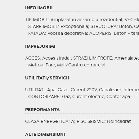
INFO IMOBIL
TIP IMOBIL
: Amplasat in ansamblu rezidential;
VECHI
STARE IMOBIL
: Exceptionala;
STRUCTURA
: Beton, C
FATADA
: Vopsea decorativa;
ACOPERIS
: Beton - ter
IMPREJURIMI
ACCES
: Acces stradal;
STRAZI LIMITROFE
: Amenajate
Metrou, Parc, Mall/Centru comercial
UTILITATI/SERVICII
UTILITATI
: Apa, Gaze, Curent 220V, Canalizare, Interne
CONTORIZARE
: Gaz, Curent electric, Contor apa
PERFORMANTA
CLASA ENERGETICA
: A;
RISC SEISMIC
: Neincadrat
ALTE DIMENSIUNI