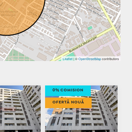
Leaflet
| ©
OpenStreetMap
contributors
0% COMISION
OFERTĂ NOUĂ