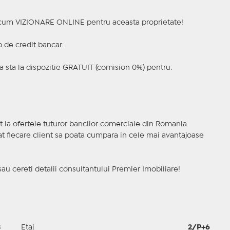
a acum VIZIONARE ONLINE pentru aceasta proprietate!
p de credit bancar.
 sta la dispozitie GRATUIT (comision 0%) pentru:
t la ofertele tuturor bancilor comerciale din Romania.
ncat fiecare client sa poata cumpara in cele mai avantajoase
sau cereti detalii consultantului Premier Imobiliare!
3
Etaj
2/P+6