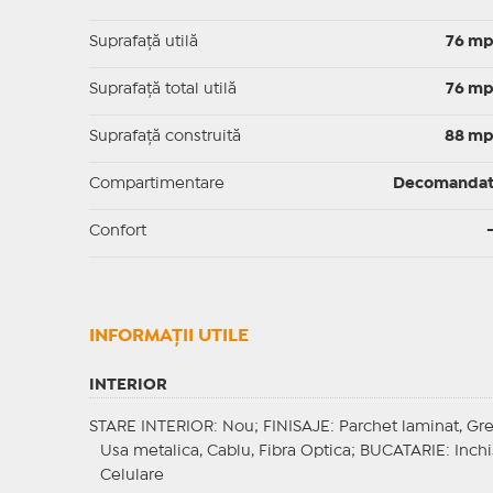
Suprafaţă utilă
76 m
Suprafaţă total utilă
76 m
Suprafaţă construită
88 m
Compartimentare
Decomanda
Confort
INFORMAŢII UTILE
INTERIOR
STARE INTERIOR
: Nou;
FINISAJE
: Parchet laminat, Gr
Usa metalica, Cablu, Fibra Optica;
BUCATARIE
: Inch
Celulare