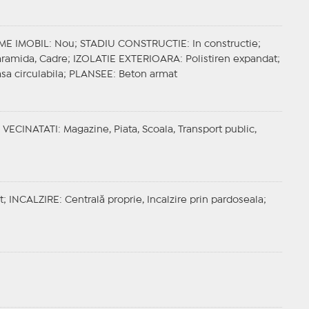
ME IMOBIL
: Nou;
STADIU CONSTRUCTIE
: In constructie;
aramida, Cadre;
IZOLATIE EXTERIOARA
: Polistiren expandat;
asa circulabila;
PLANSEE
: Beton armat
;
VECINATATI
: Magazine, Piata, Scoala, Transport public,
t;
INCALZIRE
: Centrală proprie, Incalzire prin pardoseala;