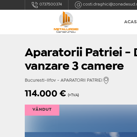
0737500374
costi.draghici@zonadesud.
ACAS
Aparatorii Patriei -
vanzare 3 camere
Bucuresti-Ilfov - APARATORII PATRIEI
114.000
€
(+TVA)
VÂNDUT