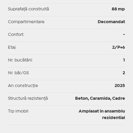
Suprafaţă construită
88 mp
Compartimentare
Decomandat
Confort
-
Etaj
2/P+6
Nr. bucătării
1
Nr. băi/GS
2
An construcție
2025
Structură rezistență
Beton, Caramida, Cadre
Tip imobil
Amplasat in ansamblu
rezidential