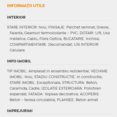
INFORMAŢII UTILE
INTERIOR
STARE INTERIOR
: Nou;
FINISAJE
: Parchet laminat, Gresie,
Faianta, Geamuri termoizolante - PVC;
DOTARI
: Lift, Usa
metalica, Cablu, Fibra Optica;
BUCATARIE
: Inchisa;
COMPARTIMENTARE
: Decomandat;
USI INTERIOR
:
Celulare
INFO IMOBIL
TIP IMOBIL
: Amplasat in ansamblu rezidential;
VECHIME
IMOBIL
: Nou;
STADIU CONSTRUCTIE
: In constructie;
STARE IMOBIL
: Exceptionala;
STRUCTURA
: Beton,
Caramida, Cadre;
IZOLATIE EXTERIOARA
: Polistiren
expandat;
FATADA
: Vopsea decorativa;
ACOPERIS
:
Beton - terasa circulabila;
PLANSEE
: Beton armat
IMPREJURIMI