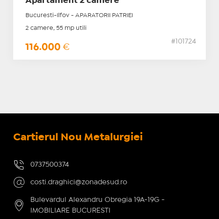
Apartament 2 camere
Bucuresti-Ilfov - APARATORII PATRIEI
2 camere, 55 mp utili
#101724
116.000
€
Cartierul Nou Metalurgiei
0737500374
costi.draghici@zonadesud.ro
Bulevardul Alexandru Obregia 19A-19G -
IMOBILIARE BUCURESTI