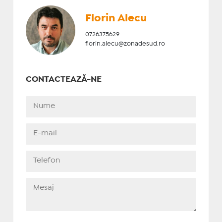
Florin Alecu
0726375629
florin.alecu@zonadesud.ro
CONTACTEAZĂ-NE