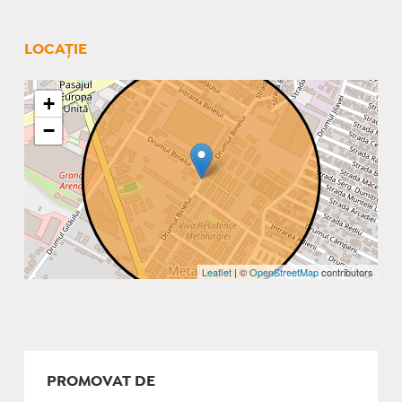
LOCAȚIE
+
−
Leaflet
| ©
OpenStreetMap
contributors
PROMOVAT DE