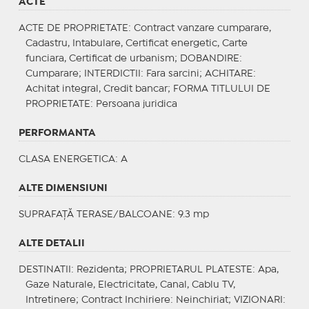
ACTE
ACTE DE PROPRIETATE
: Contract vanzare cumparare,
Cadastru, Intabulare, Certificat energetic, Carte
funciara, Certificat de urbanism;
DOBANDIRE
:
Cumparare;
INTERDICTII
: Fara sarcini;
ACHITARE
:
Achitat integral, Credit bancar;
FORMA TITLULUI DE
PROPRIETATE
: Persoana juridica
PERFORMANTA
CLASA ENERGETICA
: A
ALTE DIMENSIUNI
SUPRAFAȚĂ TERASE/BALCOANE: 9.3 mp
ALTE DETALII
DESTINATII
: Rezidenta;
PROPRIETARUL PLATESTE
: Apa,
Gaze Naturale, Electricitate, Canal, Cablu TV,
Intretinere;
Contract Inchiriere
: Neinchiriat;
VIZIONARI
: