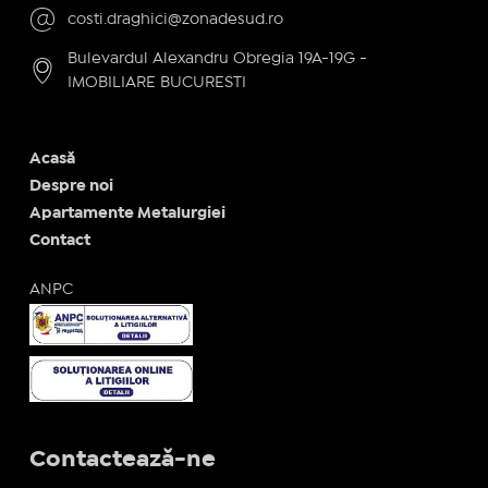
costi.draghici@zonadesud.ro
Bulevardul Alexandru Obregia 19A-19G -
IMOBILIARE BUCURESTI
Acasă
Despre noi
Apartamente Metalurgiei
Contact
ANPC
Contactează-ne