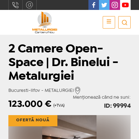
2 Camere Open-
Space | Dr. Binelui -
Metalurgiei
Bucuresti-Ilfov - METALURGIEI
Menționează când ne suni:
123.000
€
ID: 99994
(+TVA)
OFERTĂ NOUĂ