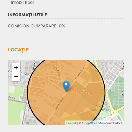
Imobil liber
INFORMAŢII UTILE
COMISION CUMPARARE: 0%
LOCAȚIE
+
−
Leaflet
| ©
OpenStreetMap
contributors