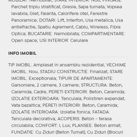
MOBILAT
: Nemobilat;
STARE INTERIOR
: Nou;
FINISAJE
:
Parchet triplu stratificat, Gresie, Sapa turnata, Vopsea
lavabila, Glet, Faianta, Calorifere otel, Ferestre
Panoramice;
DOTARI
: Lift, Interfon, Usa metalica, Usa
antiefractie, Spatiu Agrement, Cablu, Wireless, Fibra
Optica;
BUCATARIE
: Nemobilata;
COMPARTIMENTARE
:
Open space;
USI INTERIOR
: Celulare
INFO IMOBIL
TIP IMOBIL
: Amplasat in ansamblu rezidential;
VECHIME
IMOBIL
: Nou;
STADIU CONSTRUCTIE
: Finalizat;
STARE
IMOBIL
: Exceptionala;
TIPURI DE APARTAMENTE
:
Garsoniere, 2 camere, 3 camere;
STRUCTURA
: Beton,
Caramida, Cadre;
PERETI EXTERIORI
: Beton, Caramida;
IZOLATIE EXTERIOARA
: Tencuiala, Polistiren expandat,
Vata bazaltica;
PERETI INTERIORI
: Beton, Caramida;
IZOLATIE INTERIOARA
: Izolatie fonica;
FATADA
:
Tencuiala decorativa;
ACOPERIS
: Beton - terasa
circulabila;
CONFORT
: I, Lux;
PLANSEE
: Beton armat;
FUNDATIE
: Cu Ziduri (Beton Turnat), Cu Ziduri (Blocuri