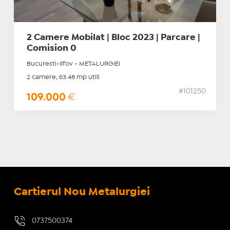
2 Camere Mobilat | Bloc 2023 | Parcare |
Comision 0
Bucuresti-Ilfov - METALURGIEI
2 camere, 63.48 mp utili
#101250
109.000
€
Cartierul Nou Metalurgiei
0737500374