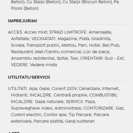
Beton), Cu Stalpi (Beton), Cu Stalpi (Blocuri Beton), Pe
Piloni (Beton)
IMPREJURIMI
ACCES
: Acces mixt;
STRAZI LIMITROFE
: Amenajate,
Asfaltate;
VECINATATI
: Magazine, Piata, Gradinita,
Scoala, Transport public, Metrou, Parc, Hotel, Bar/Pub,
Restaurant, Mall/Centru comercial, Loc de joaca,
Ansamblu rezidential, Spital, Taxi;
ORIENTARI
: Sud - Est;
VEDERE
: Vedere mixta
UTILITATI/SERVICII
UTILITATI
: Apa, Gaze, Curent 220V, Canalizare, Internet,
Hidranti;
INCALZIRE
: Centrală proprie;
COMBUSTIBIL
INCALZIRE
: Gaze naturale;
SERVICII
: Paza,
Supraveghere video, Administrare;
CONTORIZARE
: Gaz,
Curent electric, Contor apa;
Tip Parcare
: Parcare
exterioara, Parcare platita, Garaj subteran