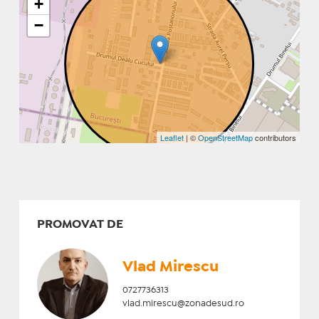
+
−
Leaflet
| ©
OpenStreetMap
contributors
PROMOVAT DE
Vlad Mirescu
0727736313
vlad.mirescu@zonadesud.ro