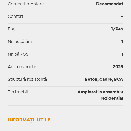
Compartimentare
Decomandat
Confort
-
Etaj
1/P+6
Nr. bucătării
1
Nr. băi/GS
1
An construcție
2025
Structură rezistență
Beton, Cadre, BCA
Tip imobil
Amplasat in ansamblu
rezidential
INFORMAŢII UTILE