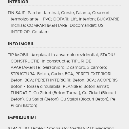
INTERIOR
FINISAJE
: Parchet laminat, Gresie, Faianta, Geamuri
termoizolante - PVC;
DOTARI
: Lift, Interfon;
BUCATARIE
:
Inchisa;
COMPARTIMENTARE
: Decomandat;
USI
INTERIOR
: Celulare
INFO IMOBIL
TIP IMOBIL
: Amplasat in ansamblu rezidential;
STADIU
CONSTRUCTIE
: In constructie;
TIPURI DE
APARTAMENTE
: Garsoniere, 2 camere, 3 camere;
STRUCTURA
: Beton, Cadre, BCA;
PERETI EXTERIORI
:
Beton, BCA;
PERETI INTERIORI
: Beton, BCA;
ACOPERIS
:
Beton - terasa circulabila;
PLANSEE
: Beton armat;
FUNDATIE
: Cu Ziduri (Beton Turnat), Cu Ziduri (Blocuri
Beton), Cu Stalpi (Beton), Cu Stalpi (Blocuri Beton), Pe
Piloni (Beton)
IMPREJURIMI
STRAZI LIMITROFE
: Amenajate;
VECINATATI
: Magazine,