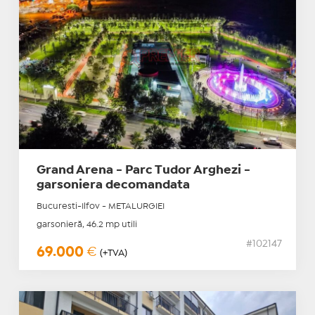
Grand Arena - Parc Tudor Arghezi -
garsoniera decomandata
Bucuresti-Ilfov - METALURGIEI
garsonieră, 46.2 mp utili
#102147
69.000
€
(+TVA)