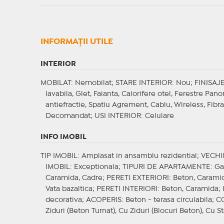
INFORMAŢII UTILE
INTERIOR
MOBILAT
: Nemobilat;
STARE INTERIOR
: Nou;
FINISAJ
lavabila, Glet, Faianta, Calorifere otel, Ferestre Pan
antiefractie, Spatiu Agrement, Cablu, Wireless, Fibr
Decomandat;
USI INTERIOR
: Celulare
INFO IMOBIL
TIP IMOBIL
: Amplasat in ansamblu rezidential;
VECHI
IMOBIL
: Exceptionala;
TIPURI DE APARTAMENTE
: G
Caramida, Cadre;
PERETI EXTERIORI
: Beton, Carami
Vata bazaltica;
PERETI INTERIORI
: Beton, Caramida;
decorativa;
ACOPERIS
: Beton - terasa circulabila;
C
Ziduri (Beton Turnat), Cu Ziduri (Blocuri Beton), Cu St