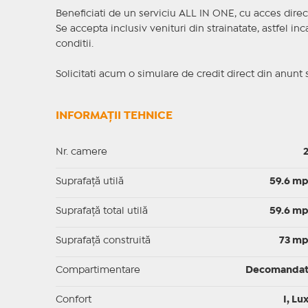
Beneficiati de un serviciu ALL IN ONE, cu acces direc
Se accepta inclusiv venituri din strainatate, astfel i
conditii.
Solicitati acum o simulare de credit direct din anunt 
INFORMAȚII TEHNICE
Nr. camere
Suprafaţă utilă
59.6 m
Suprafaţă total utilă
59.6 m
Suprafaţă construită
73 m
Compartimentare
Decomanda
Confort
I, Lu