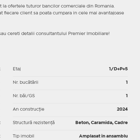
t la ofertele tuturor bancilor comerciale din Romania.
ncat fiecare client sa poata cumpara in cele mai avantajoase
sau cereti detalii consultantului Premier Imobiliare!
2
Etaj
1/D+P+5
p
Nr. bucătării
1
p
Nr. băi/GS
1
p
An construcție
2024
t
Structură rezistență
Beton, Caramida, Cadre
x
Tip imobil
Amplasat in ansamblu