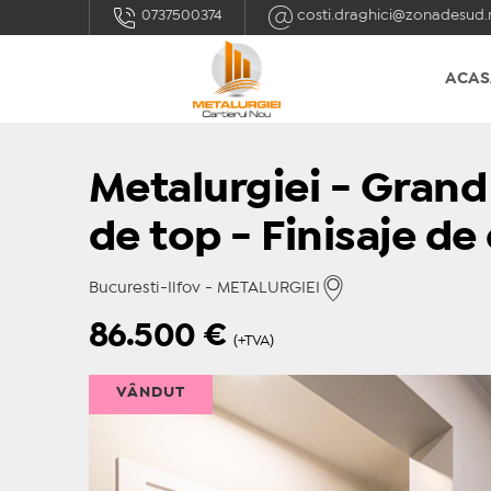
0737500374
costi.draghici@zonadesud.
ACAS
Metalurgiei - Grand
de top - Finisaje de 
Bucuresti-Ilfov - METALURGIEI
86.500
€
(+TVA)
VÂNDUT