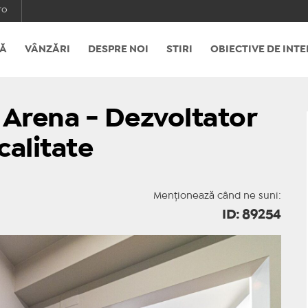
ro
Ă
VÂNZĂRI
DESPRE NOI
STIRI
OBIECTIVE DE INTE
 Arena - Dezvoltator
calitate
Menționează când ne suni:
ID: 89254