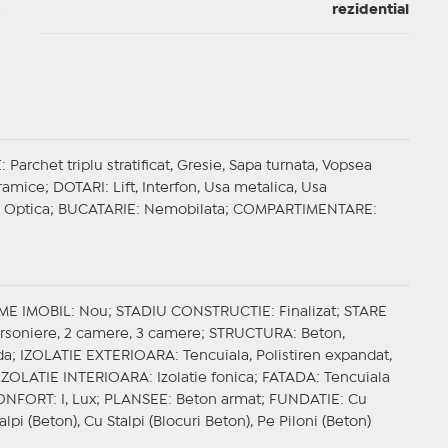
rezidential
E
: Parchet triplu stratificat, Gresie, Sapa turnata, Vopsea
oramice;
DOTARI
: Lift, Interfon, Usa metalica, Usa
a Optica;
BUCATARIE
: Nemobilata;
COMPARTIMENTARE
:
ME IMOBIL
: Nou;
STADIU CONSTRUCTIE
: Finalizat;
STARE
arsoniere, 2 camere, 3 camere;
STRUCTURA
: Beton,
da;
IZOLATIE EXTERIOARA
: Tencuiala, Polistiren expandat,
IZOLATIE INTERIOARA
: Izolatie fonica;
FATADA
: Tencuiala
ONFORT
: I, Lux;
PLANSEE
: Beton armat;
FUNDATIE
: Cu
alpi (Beton), Cu Stalpi (Blocuri Beton), Pe Piloni (Beton)