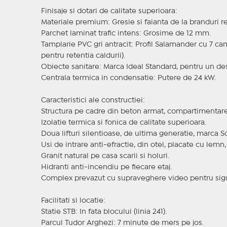
Finisaje si dotari de calitate superioara:
Materiale premium: Gresie si faianta de la branduri r
Parchet laminat trafic intens: Grosime de 12 mm.
Tamplarie PVC gri antracit: Profil Salamander cu 7 came
pentru retentia caldurii).
Obiecte sanitare: Marca Ideal Standard, pentru un des
Centrala termica in condensatie: Putere de 24 kW.
Caracteristici ale constructiei:
Structura pe cadre din beton armat, compartimentare 
Izolatie termica si fonica de calitate superioara.
Doua lifturi silentioase, de ultima generatie, marca Sc
Usi de intrare anti-efractie, din otel, placate cu lemn
Granit natural pe casa scarii si holuri.
Hidranti anti-incendiu pe fiecare etaj.
Complex prevazut cu supraveghere video pentru sigur
Facilitati si locatie:
Statie STB: In fata blocului (linia 241).
Parcul Tudor Arghezi: 7 minute de mers pe jos.