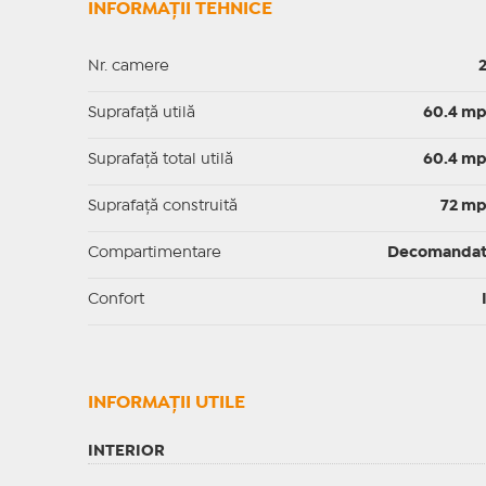
INFORMAȚII TEHNICE
Nr. camere
Suprafaţă utilă
60.4 m
Suprafaţă total utilă
60.4 m
Suprafaţă construită
72 m
Compartimentare
Decomanda
Confort
INFORMAŢII UTILE
INTERIOR