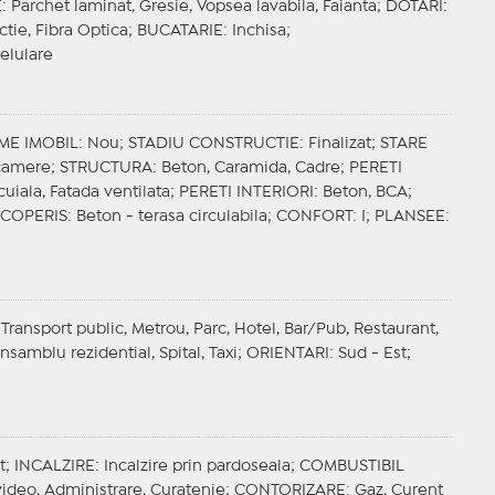
E
: Parchet laminat, Gresie, Vopsea lavabila, Faianta;
DOTARI
:
actie, Fibra Optica;
BUCATARIE
: Inchisa;
Celulare
ME IMOBIL
: Nou;
STADIU CONSTRUCTIE
: Finalizat;
STARE
 camere;
STRUCTURA
: Beton, Caramida, Cadre;
PERETI
cuiala, Fatada ventilata;
PERETI INTERIORI
: Beton, BCA;
COPERIS
: Beton - terasa circulabila;
CONFORT
: I;
PLANSEE
:
 Transport public, Metrou, Parc, Hotel, Bar/Pub, Restaurant,
samblu rezidential, Spital, Taxi;
ORIENTARI
: Sud - Est;
t;
INCALZIRE
: Incalzire prin pardoseala;
COMBUSTIBIL
ideo, Administrare, Curatenie;
CONTORIZARE
: Gaz, Curent