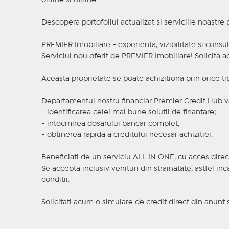
online si offline.
Descopera portofoliul actualizat si serviciile noastre
PREMIER Imobiliare - experienta, vizibilitate si consul
Serviciul nou oferit de PREMIER Imobiliare! Solicit
Aceasta proprietate se poate achizitiona prin orice ti
Departamentul nostru financiar Premier Credit Hub va
- identificarea celei mai bune solutii de finantare;
- intocmirea dosarului bancar complet;
- obtinerea rapida a creditului necesar achizitiei.
Beneficiati de un serviciu ALL IN ONE, cu acces direc
Se accepta inclusiv venituri din strainatate, astfel i
conditii.
Solicitati acum o simulare de credit direct din anunt 