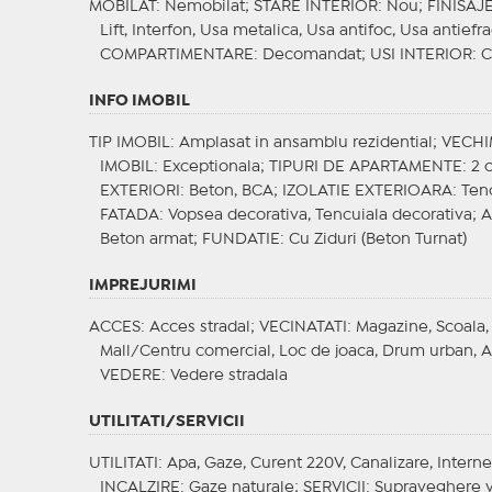
MOBILAT
: Nemobilat;
STARE INTERIOR
: Nou;
FINISAJ
Lift, Interfon, Usa metalica, Usa antifoc, Usa antiefr
COMPARTIMENTARE
: Decomandat;
USI INTERIOR
: 
INFO IMOBIL
TIP IMOBIL
: Amplasat in ansamblu rezidential;
VECHI
IMOBIL
: Exceptionala;
TIPURI DE APARTAMENTE
: 2
EXTERIORI
: Beton, BCA;
IZOLATIE EXTERIOARA
: Ten
FATADA
: Vopsea decorativa, Tencuiala decorativa;
A
Beton armat;
FUNDATIE
: Cu Ziduri (Beton Turnat)
IMPREJURIMI
ACCES
: Acces stradal;
VECINATATI
: Magazine, Scoala,
Mall/Centru comercial, Loc de joaca, Drum urban, An
VEDERE
: Vedere stradala
UTILITATI/SERVICII
UTILITATI
: Apa, Gaze, Curent 220V, Canalizare, Interne
INCALZIRE
: Gaze naturale;
SERVICII
: Supraveghere v