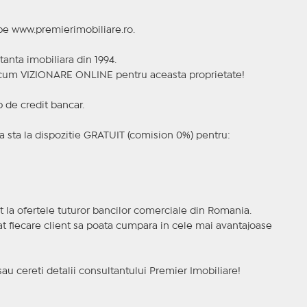
 pe www.premierimobiliare.ro.
tanta imobiliara din 1994.
a acum VIZIONARE ONLINE pentru aceasta proprietate!
p de credit bancar.
 sta la dispozitie GRATUIT (comision 0%) pentru:
t la ofertele tuturor bancilor comerciale din Romania.
ncat fiecare client sa poata cumpara in cele mai avantajoase
sau cereti detalii consultantului Premier Imobiliare!