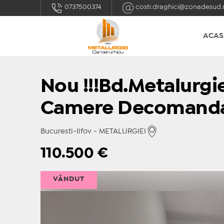
0737500374
costi.draghici@zonadesud.
ACAS
Nou !!!Bd.Metalurgie
Camere Decomandat 
Bucuresti-Ilfov - METALURGIEI
110.500
€
VÂNDUT