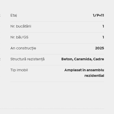
2
Etaj
1/P+11
p
Nr. bucătării
1
p
Nr. băi/GS
1
p
An construcție
2025
t
Structură rezistență
Beton, Caramida, Cadre
I
Tip imobil
Amplasat in ansamblu
rezidential