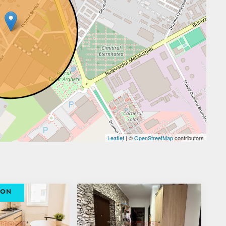
Leaflet
| ©
OpenStreetMap
contributors
ION