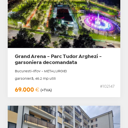
Grand Arena - Parc Tudor Arghezi -
garsoniera decomandata
Bucuresti-Ilfov - METALURGIEI
garsonieră, 46.2 mp utili
#102147
69.000
€
(+TVA)