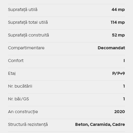
Suprafaţă utilă
44 mp
Suprafaţă total utilă
114 mp
Suprafaţă construită
52 mp
Compartimentare
Decomandat
Confort
I
Etaj
P/P+9
Nr. bucătării
1
Nr. băi/GS
1
An construcție
2020
Structură rezistență
Beton, Caramida, Cadre