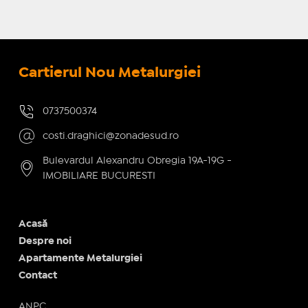
Cartierul Nou Metalurgiei
0737500374
costi.draghici@zonadesud.ro
Bulevardul Alexandru Obregia 19A-19G -
IMOBILIARE BUCURESTI
Acasă
Despre noi
Apartamente Metalurgiei
Contact
ANPC