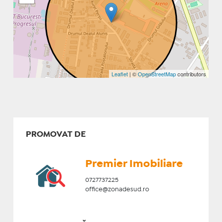
Leaflet
| ©
OpenStreetMap
contributors
PROMOVAT DE
Premier Imobiliare
0727737225
office@zonadesud.ro