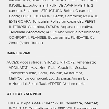
IMOBIL
: Nou;
STADIU CONSTRUCTIE
: Finalizat;
STARE
IMOBIL
: Exceptionala;
TIPURI DE APARTAMENTE
: 2
camere, 3 camere;
STRUCTURA
: Beton, Caramida,
Cadre;
PERETI EXTERIORI
: Beton, Caramida;
IZOLATIE
EXTERIOARA
: Tencuiala, Polistiren expandat;
PERETI
INTERIORI
: Caramida;
FATADA
: Vopsea decorativa,
Tencuiala decorativa;
ACOPERIS
: Sindrila bituminoasa;
CONFORT
: I;
PLANSEE
: Beton armat;
FUNDATIE
: Cu
Ziduri (Beton Turnat)
IMPREJURIMI
ACCES
: Acces stradal;
STRAZI LIMITROFE
: Amenajate;
VECINATATI
: Magazine, Piata, Gradinita, Scoala,
Transport public, Hotel, Bar/Pub, Restaurant,
Mall/Centru comercial, Loc de joaca, Ansamblu
rezidential, Spital, Taxi;
VEDERE
: Vedere mixta
UTILITATI/SERVICII
UTILITATI
: Apa, Gaze, Curent 220V, Canalizare, Internet;
INCALZIRE
: Centrală proprie;
SERVICII
: Supraveghere