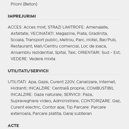
Piloni (Beton)
IMPREJURIMI
ACCES
: Acces mixt;
STRAZI LIMITROFE
: Amenajate,
Asfaltate;
VECINATATI
: Magazine, Piata, Gradinita,
Scoala, Transport public, Metrou, Parc, Hotel, Bar/Pub,
Restaurant, Mall/Centru comercial, Loc de joaca,
Ansamblu rezidential, Spital, Taxi;
ORIENTARI
: Sud - Est;
VEDERE
: Vedere mixta
UTILITATI/SERVICII
UTILITATI
: Apa, Gaze, Curent 220V, Canalizare, Internet,
Hidranti;
INCALZIRE
: Centrală proprie;
COMBUSTIBIL
INCALZIRE
: Gaze naturale;
SERVICII
: Paza,
Supraveghere video, Administrare;
CONTORIZARE
: Gaz,
Curent electric, Contor apa;
Tip Parcare
: Parcare
exterioara, Parcare platita, Garaj subteran
ACTE