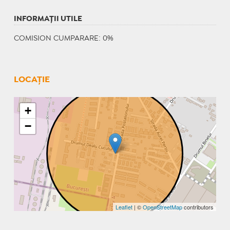
INFORMAŢII UTILE
COMISION CUMPARARE: 0%
LOCAȚIE
+
−
Leaflet
| ©
OpenStreetMap
contributors