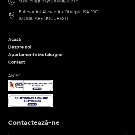
costi.draghici@zonadesud.ro
Bulevardul Alexandru Obregia 19A-19G -
IMOBILIARE BUCURESTI
Acasă
Despre noi
Apartamente Metalurgiei
Contact
ANPC
Contactează-ne