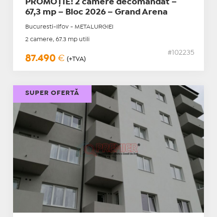
PROMOȚIE! 2 camere decomandat –
67,3 mp – Bloc 2026 – Grand Arena
Bucuresti-Ilfov - METALURGIEI
2 camere, 67.3 mp utili
#102235
87.490
€
(+TVA)
SUPER OFERTĂ