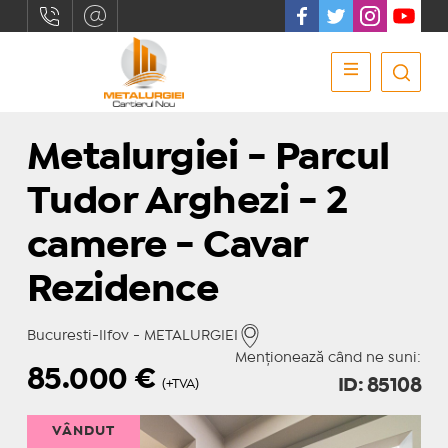
Metalurgiei - Parcul
Tudor Arghezi - 2
camere - Cavar
Rezidence
Bucuresti-Ilfov - METALURGIEI
Menționează când ne suni:
85.000
€
ID: 85108
(+TVA)
VÂNDUT