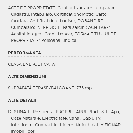
ACTE DE PROPRIETATE
: Contract vanzare cumparare,
Cadastru, Intabulare, Certificat energetic, Carte
funciara, Certificat de urbanism;
DOBANDIRE
:
Cumparare;
INTERDICTII
: Fara sarcini;
ACHITARE
:
Achitat integral, Credit bancar;
FORMA TITLULUI DE
PROPRIETATE
: Persoana juridica
PERFORMANTA
CLASA ENERGETICA
: A
ALTE DIMENSIUNI
SUPRAFAȚĂ TERASE/BALCOANE: 7.75 mp
ALTE DETALII
DESTINATII
: Rezidenta;
PROPRIETARUL PLATESTE
: Apa,
Gaze Naturale, Electricitate, Canal, Cablu TV,
Intretinere;
Contract Inchiriere
: Neinchiriat;
VIZIONARI
:
Imobil liber