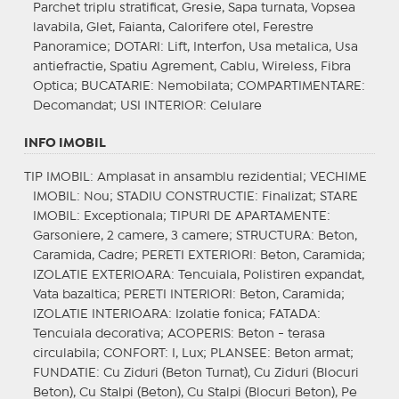
Parchet triplu stratificat, Gresie, Sapa turnata, Vopsea
lavabila, Glet, Faianta, Calorifere otel, Ferestre
Panoramice;
DOTARI
: Lift, Interfon, Usa metalica, Usa
antiefractie, Spatiu Agrement, Cablu, Wireless, Fibra
Optica;
BUCATARIE
: Nemobilata;
COMPARTIMENTARE
:
Decomandat;
USI INTERIOR
: Celulare
INFO IMOBIL
TIP IMOBIL
: Amplasat in ansamblu rezidential;
VECHIME
IMOBIL
: Nou;
STADIU CONSTRUCTIE
: Finalizat;
STARE
IMOBIL
: Exceptionala;
TIPURI DE APARTAMENTE
:
Garsoniere, 2 camere, 3 camere;
STRUCTURA
: Beton,
Caramida, Cadre;
PERETI EXTERIORI
: Beton, Caramida;
IZOLATIE EXTERIOARA
: Tencuiala, Polistiren expandat,
Vata bazaltica;
PERETI INTERIORI
: Beton, Caramida;
IZOLATIE INTERIOARA
: Izolatie fonica;
FATADA
:
Tencuiala decorativa;
ACOPERIS
: Beton - terasa
circulabila;
CONFORT
: I, Lux;
PLANSEE
: Beton armat;
FUNDATIE
: Cu Ziduri (Beton Turnat), Cu Ziduri (Blocuri
Beton), Cu Stalpi (Beton), Cu Stalpi (Blocuri Beton), Pe