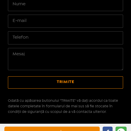
Odată cu apăsarea butonului "TRIMITE" vă daţi acordul ca toate
datele completate în formularul de mai sus să fie stocate în
condiţii de siguranţă cu scopul de a vă contacta ulterior.
Site realizat pe platforma
IMOPEDIA.ro - Anunțuri