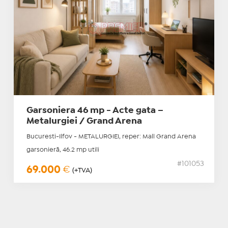
Garsoniera 46 mp - Acte gata –
Metalurgiei / Grand Arena
Bucuresti-Ilfov - METALURGIEI, reper: Mall Grand Arena
garsonieră, 46.2 mp utili
#101053
69.000
€
(+TVA)