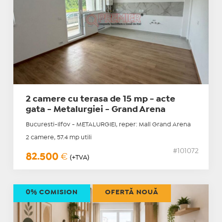
2 camere cu terasa de 15 mp - acte
gata - Metalurgiei - Grand Arena
Bucuresti-Ilfov - METALURGIEI, reper: Mall Grand Arena
2 camere, 57.4 mp utili
#101072
82.500
€
(+TVA)
0% COMISION
OFERTĂ NOUĂ