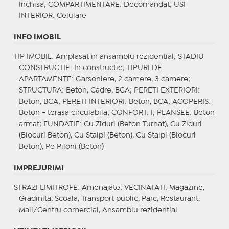
Inchisa;
COMPARTIMENTARE
: Decomandat;
USI
INTERIOR
: Celulare
INFO IMOBIL
TIP IMOBIL
: Amplasat in ansamblu rezidential;
STADIU
CONSTRUCTIE
: In constructie;
TIPURI DE
APARTAMENTE
: Garsoniere, 2 camere, 3 camere;
STRUCTURA
: Beton, Cadre, BCA;
PERETI EXTERIORI
:
Beton, BCA;
PERETI INTERIORI
: Beton, BCA;
ACOPERIS
:
Beton - terasa circulabila;
CONFORT
: I;
PLANSEE
: Beton
armat;
FUNDATIE
: Cu Ziduri (Beton Turnat), Cu Ziduri
(Blocuri Beton), Cu Stalpi (Beton), Cu Stalpi (Blocuri
Beton), Pe Piloni (Beton)
IMPREJURIMI
STRAZI LIMITROFE
: Amenajate;
VECINATATI
: Magazine,
Gradinita, Scoala, Transport public, Parc, Restaurant,
Mall/Centru comercial, Ansamblu rezidential