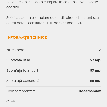
fiecare client sa poata cumpara in cele mai avantajoase
conditii.
Solicitati acum o simulare de credit direct din anunt sau
cereti detalii consultantului Premier Imobiliare!
INFORMAȚII TEHNICE
Nr. camere
2
Suprafaţă utilă
57 mp
Suprafaţă total utilă
57 mp
Suprafaţă construită
68 mp
Compartimentare
Decomandat
Confort
I