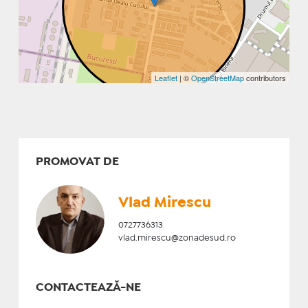
Leaflet
| ©
OpenStreetMap
contributors
PROMOVAT DE
Vlad Mirescu
0727736313
vlad.mirescu@zonadesud.ro
CONTACTEAZĂ-NE