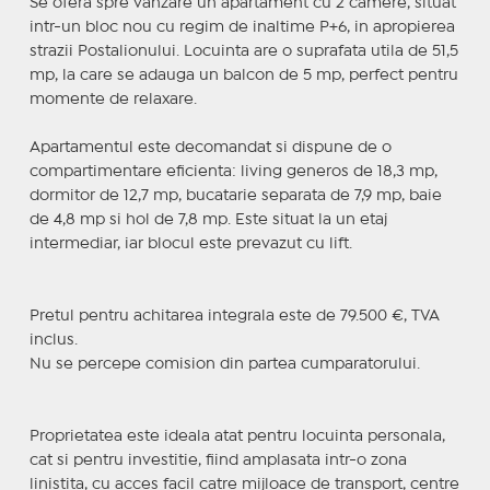
Se ofera spre vanzare un apartament cu 2 camere, situat
intr-un bloc nou cu regim de inaltime P+6, in apropierea
strazii Postalionului. Locuinta are o suprafata utila de 51,5
mp, la care se adauga un balcon de 5 mp, perfect pentru
momente de relaxare.
Apartamentul este decomandat si dispune de o
compartimentare eficienta: living generos de 18,3 mp,
dormitor de 12,7 mp, bucatarie separata de 7,9 mp, baie
de 4,8 mp si hol de 7,8 mp. Este situat la un etaj
intermediar, iar blocul este prevazut cu lift.
Pretul pentru achitarea integrala este de 79.500 €, TVA
inclus.
Nu se percepe comision din partea cumparatorului.
Proprietatea este ideala atat pentru locuinta personala,
cat si pentru investitie, fiind amplasata intr-o zona
linistita, cu acces facil catre mijloace de transport, centre