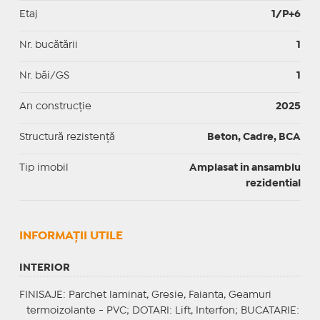
Etaj
1/P+6
Nr. bucătării
1
Nr. băi/GS
1
An construcție
2025
Structură rezistență
Beton, Cadre, BCA
Tip imobil
Amplasat in ansamblu
rezidential
INFORMAŢII UTILE
INTERIOR
FINISAJE
: Parchet laminat, Gresie, Faianta, Geamuri
termoizolante - PVC;
DOTARI
: Lift, Interfon;
BUCATARIE
: