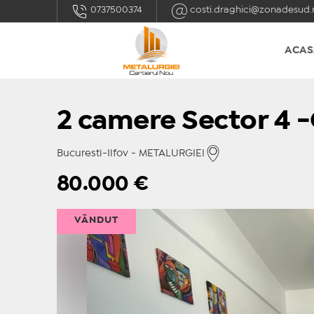
0737500374
costi.draghici@zonadesud.
ACAS
2 camere Sector 4 -
Bucuresti-Ilfov - METALURGIEI
80.000
€
VÂNDUT