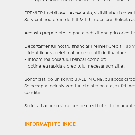
Descopera portofoliul actualizat si serviciile noastre
PREMIER Imobiliare - experienta, vizibilitate si consul
Serviciul nou oferit de PREMIER Imobiliare! Solicit
Aceasta proprietate se poate achizitiona prin orice ti
Departamentul nostru financiar Premier Credit Hub va
- identificarea celei mai bune solutii de finantare;
- intocmirea dosarului bancar complet;
- obtinerea rapida a creditului necesar achizitiei.
Beneficiati de un serviciu ALL IN ONE, cu acces direc
Se accepta inclusiv venituri din strainatate, astfel i
conditii.
Solicitati acum o simulare de credit direct din anunt 
INFORMAȚII TEHNICE