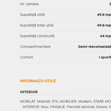
Nr. camere
Suprafaţă utilă
49.8 m
Suprafaţă total utilă
49.8 m
Suprafaţă construită
64 m
Compartimentare
Semi-decomanda
Confort
I spori
INFORMAŢII UTILE
INTERIOR
MOBILAT
: Mobilat;
STIL MOBILIER
: Modern;
STARE MO
INTERIOR
: Nou;
FINISAJE
: Parchet laminat, Gresie, 