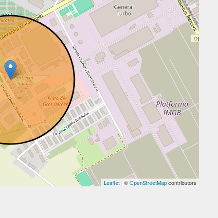
Leaflet
| ©
OpenStreetMap
contributors