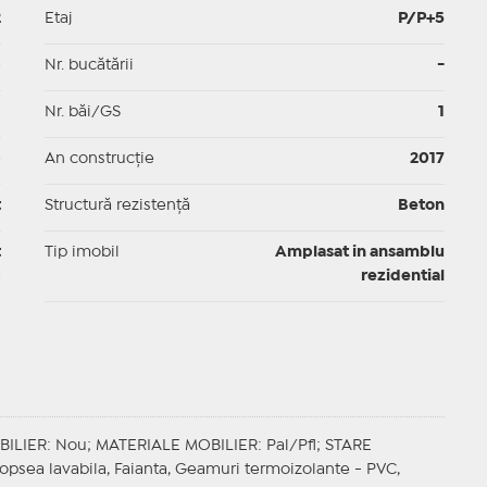
2
Etaj
P/P+5
p
Nr. bucătării
-
p
Nr. băi/GS
1
p
An construcție
2017
t
Structură rezistență
Beton
t
Tip imobil
Amplasat in ansamblu
rezidential
BILIER
: Nou;
MATERIALE MOBILIER
: Pal/Pfl;
STARE
Vopsea lavabila, Faianta, Geamuri termoizolante - PVC,