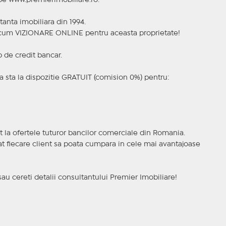
 pe www.premierimobiliare.ro.
tanta imobiliara din 1994.
a acum VIZIONARE ONLINE pentru aceasta proprietate!
p de credit bancar.
 sta la dispozitie GRATUIT (comision 0%) pentru:
t la ofertele tuturor bancilor comerciale din Romania.
ncat fiecare client sa poata cumpara in cele mai avantajoase
sau cereti detalii consultantului Premier Imobiliare!