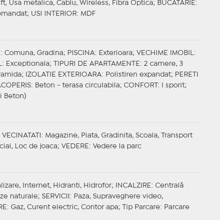
ift, Usa metalica, Cablu, Wireless, Fibra Optica;
BUCATARIE
:
omandat;
USI INTERIOR
: MDF
E
: Comuna, Gradina;
PISCINA
: Exterioara;
VECHIME IMOBIL
:
L
: Exceptionala;
TIPURI DE APARTAMENTE
: 2 camere, 3
ramida;
IZOLATIE EXTERIOARA
: Polistiren expandat;
PERETI
ACOPERIS
: Beton - terasa circulabila;
CONFORT
: I sporit;
ri Beton)
;
VECINATATI
: Magazine, Piata, Gradinita, Scoala, Transport
cial, Loc de joaca;
VEDERE
: Vedere la parc
izare, Internet, Hidranti, Hidrofor;
INCALZIRE
: Centrală
aze naturale;
SERVICII
: Paza, Supraveghere video,
RE
: Gaz, Curent electric, Contor apa;
Tip Parcare
: Parcare