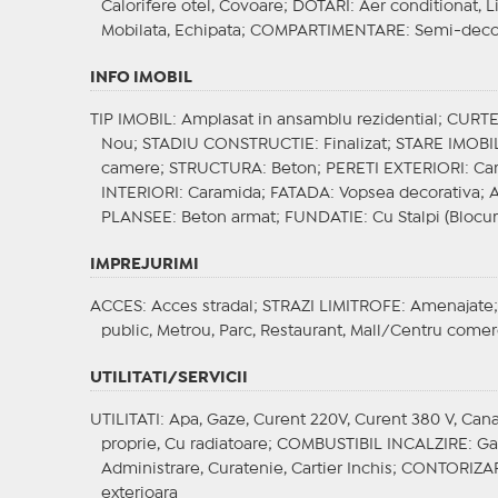
Calorifere otel, Covoare;
DOTARI
: Aer conditionat, L
Mobilata, Echipata;
COMPARTIMENTARE
: Semi-dec
INFO IMOBIL
TIP IMOBIL
: Amplasat in ansamblu rezidential;
CURT
Nou;
STADIU CONSTRUCTIE
: Finalizat;
STARE IMOBI
camere;
STRUCTURA
: Beton;
PERETI EXTERIORI
: Ca
INTERIORI
: Caramida;
FATADA
: Vopsea decorativa;
PLANSEE
: Beton armat;
FUNDATIE
: Cu Stalpi (Blocu
IMPREJURIMI
ACCES
: Acces stradal;
STRAZI LIMITROFE
: Amenajate
public, Metrou, Parc, Restaurant, Mall/Centru comer
UTILITATI/SERVICII
UTILITATI
: Apa, Gaze, Curent 220V, Curent 380 V, Canal
proprie, Cu radiatoare;
COMBUSTIBIL INCALZIRE
: G
Administrare, Curatenie, Cartier Inchis;
CONTORIZA
exterioara