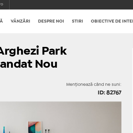
ro
Ă
VÂNZĂRI
DESPRE NOI
STIRI
OBIECTIVE DE INTE
 Arghezi Park
andat Nou
Menționează când ne suni:
ID: 82767