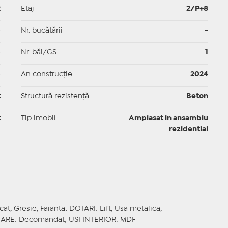
2
Etaj
2/P+8
p
Nr. bucătării
-
p
Nr. băi/GS
1
p
An construcție
2024
t
Structură rezistență
Beton
t
Tip imobil
Amplasat in ansamblu
rezidential
icat, Gresie, Faianta;
DOTARI
: Lift, Usa metalica,
TARE
: Decomandat;
USI INTERIOR
: MDF