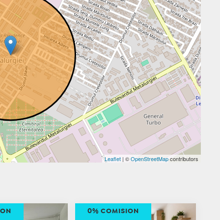
Leaflet
| ©
OpenStreetMap
contributors
ION
0% COMISION