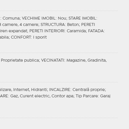
E
: Comuna;
VECHIME IMOBIL
: Nou;
STARE IMOBIL
:
 3 camere, 4 camere;
STRUCTURA
: Beton;
PERETI
stiren expandat;
PERETI INTERIORI
: Caramida;
FATADA
:
abila;
CONFORT
: I sporit
 Proprietate publica;
VECINATATI
: Magazine, Gradinita,
izare, Internet, Hidranti;
INCALZIRE
: Centrală proprie;
ZARE
: Gaz, Curent electric, Contor apa;
Tip Parcare
: Garaj