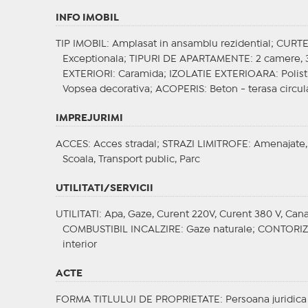
INFO IMOBIL
TIP IMOBIL
: Amplasat in ansamblu rezidential;
CURT
Exceptionala;
TIPURI DE APARTAMENTE
: 2 camere,
EXTERIORI
: Caramida;
IZOLATIE EXTERIOARA
: Poli
Vopsea decorativa;
ACOPERIS
: Beton - terasa circul
IMPREJURIMI
ACCES
: Acces stradal;
STRAZI LIMITROFE
: Amenajate,
Scoala, Transport public, Parc
UTILITATI/SERVICII
UTILITATI
: Apa, Gaze, Curent 220V, Curent 380 V, Canal
COMBUSTIBIL INCALZIRE
: Gaze naturale;
CONTORI
interior
ACTE
FORMA TITLULUI DE PROPRIETATE
: Persoana juridica