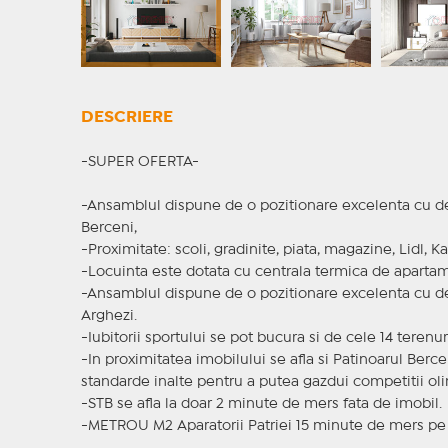
DESCRIERE
-SUPER OFERTA-
-Ansamblul dispune de o pozitionare excelenta cu des
Berceni,
-Proximitate: scoli, gradinite, piata, magazine, Lidl, 
-Locuinta este dotata cu centrala termica de apartam
-Ansamblul dispune de o pozitionare excelenta cu de
Arghezi.
-Iubitorii sportului se pot bucura si de cele 14 terenu
-In proximitatea imobilului se afla si Patinoarul Berc
standarde inalte pentru a putea gazdui competitii ol
-STB se afla la doar 2 minute de mers fata de imobil.
-METROU M2 Aparatorii Patriei 15 minute de mers pe 