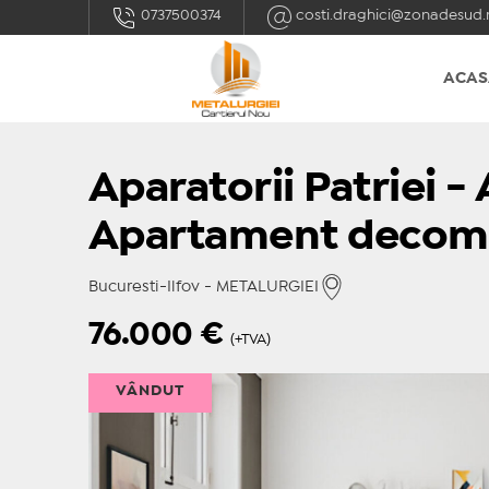
0737500374
costi.draghici@zonadesud.
ACAS
Aparatorii Patriei -
Apartament decom
Bucuresti-Ilfov - METALURGIEI
76.000
€
(+TVA)
VÂNDUT