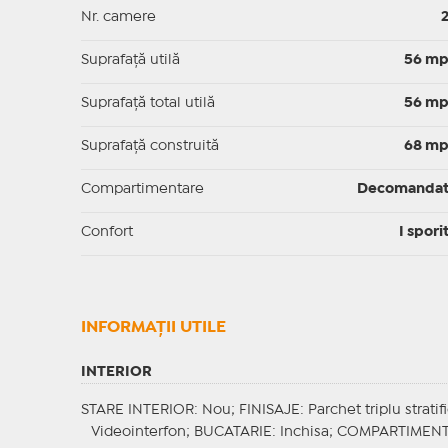
Nr. camere
Suprafaţă utilă
56 m
Suprafaţă total utilă
56 m
Suprafaţă construită
68 m
Compartimentare
Decomanda
Confort
I spori
INFORMAŢII UTILE
INTERIOR
STARE INTERIOR
: Nou;
FINISAJE
: Parchet triplu stratif
Videointerfon;
BUCATARIE
: Inchisa;
COMPARTIMEN