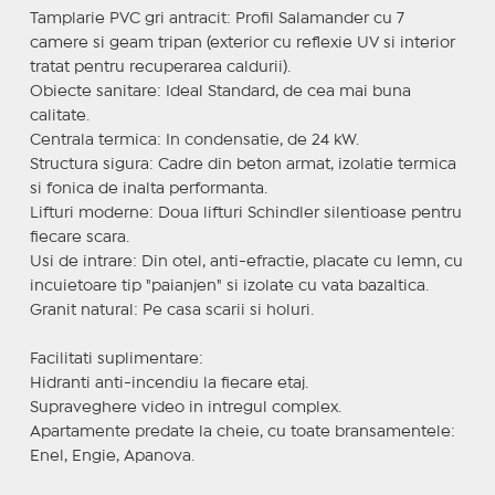
Tamplarie PVC gri antracit: Profil Salamander cu 7
camere si geam tripan (exterior cu reflexie UV si interior
tratat pentru recuperarea caldurii).
Obiecte sanitare: Ideal Standard, de cea mai buna
calitate.
Centrala termica: In condensatie, de 24 kW.
Structura sigura: Cadre din beton armat, izolatie termica
si fonica de inalta performanta.
Lifturi moderne: Doua lifturi Schindler silentioase pentru
fiecare scara.
Usi de intrare: Din otel, anti-efractie, placate cu lemn, cu
incuietoare tip "paianjen" si izolate cu vata bazaltica.
Granit natural: Pe casa scarii si holuri.
Facilitati suplimentare:
Hidranti anti-incendiu la fiecare etaj.
Supraveghere video in intregul complex.
Apartamente predate la cheie, cu toate bransamentele:
Enel, Engie, Apanova.