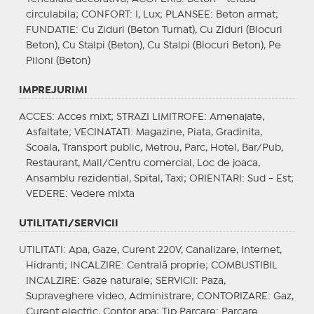
circulabila;
CONFORT
: I, Lux;
PLANSEE
: Beton armat;
FUNDATIE
: Cu Ziduri (Beton Turnat), Cu Ziduri (Blocuri
Beton), Cu Stalpi (Beton), Cu Stalpi (Blocuri Beton), Pe
Piloni (Beton)
IMPREJURIMI
ACCES
: Acces mixt;
STRAZI LIMITROFE
: Amenajate,
Asfaltate;
VECINATATI
: Magazine, Piata, Gradinita,
Scoala, Transport public, Metrou, Parc, Hotel, Bar/Pub,
Restaurant, Mall/Centru comercial, Loc de joaca,
Ansamblu rezidential, Spital, Taxi;
ORIENTARI
: Sud - Est;
VEDERE
: Vedere mixta
UTILITATI/SERVICII
UTILITATI
: Apa, Gaze, Curent 220V, Canalizare, Internet,
Hidranti;
INCALZIRE
: Centrală proprie;
COMBUSTIBIL
INCALZIRE
: Gaze naturale;
SERVICII
: Paza,
Supraveghere video, Administrare;
CONTORIZARE
: Gaz,
Curent electric, Contor apa;
Tip Parcare
: Parcare