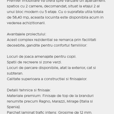
Premier Imobiliare va ofera spre vanzare un apartament
spatios cu 2 camere, decomandat, situat la etajul 2 al
unui bloc modern cu 5 etaje. Cu o suprafata utila totala
de 58,40 mp, aceasta locuinta este disponibila acum in
vederea achizitionarii.
Avantajele proiectului:
Acest complex rezidential se remarca prin facilitati
deosebite, gandite pentru confortul familiilor:
Locuri de joaca amenajate pentru copii.
Spatii de recreere si zone verzi.
Locuri de parcare disponibile, atat la exterior, cat si
subteran.
Calitate superioara a constructiei si finisajelor.
Detalii tehnice si finisaje:
Materiale premium: Finisaje de top de la branduri
renumite precum Ragno, Marazzi, Mirage (Italia si
Spania).
Parchet laminat trafic intens: Grosime de 12 mm.