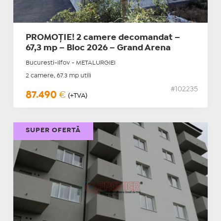
PROMOȚIE! 2 camere decomandat –
67,3 mp – Bloc 2026 – Grand Arena
Bucuresti-Ilfov - METALURGIEI
2 camere, 67.3 mp utili
#102235
87.490
€
(+TVA)
SUPER OFERTĂ