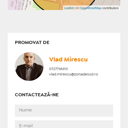
Leaflet
| ©
OpenStreetMap
contributors
PROMOVAT DE
Vlad Mirescu
0727736313
vlad.mirescu@zonadesud.ro
CONTACTEAZĂ-NE