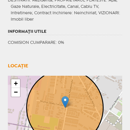
DESTINATII
: Rezidenta;
PROPRIETARUL PLATESTE
: Apa,
Gaze Naturale, Electricitate, Canal, Cablu TV,
Intretinere;
Contract Inchiriere
: Neinchiriat;
VIZIONARI
:
Imobil liber
INFORMAŢII UTILE
COMISION CUMPARARE: 0%
LOCAȚIE
+
−