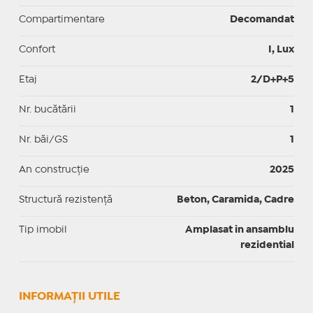
Compartimentare
Decomandat
Confort
I, Lux
Etaj
2/D+P+5
Nr. bucătării
1
Nr. băi/GS
1
An construcție
2025
Structură rezistență
Beton, Caramida, Cadre
Tip imobil
Amplasat in ansamblu
rezidential
INFORMAŢII UTILE