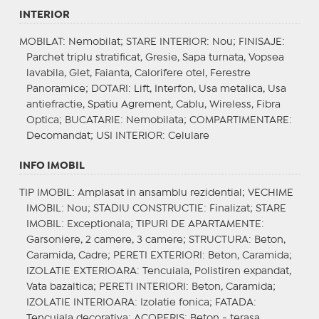
INTERIOR
MOBILAT
: Nemobilat;
STARE INTERIOR
: Nou;
FINISAJE
:
Parchet triplu stratificat, Gresie, Sapa turnata, Vopsea
lavabila, Glet, Faianta, Calorifere otel, Ferestre
Panoramice;
DOTARI
: Lift, Interfon, Usa metalica, Usa
antiefractie, Spatiu Agrement, Cablu, Wireless, Fibra
Optica;
BUCATARIE
: Nemobilata;
COMPARTIMENTARE
:
Decomandat;
USI INTERIOR
: Celulare
INFO IMOBIL
TIP IMOBIL
: Amplasat in ansamblu rezidential;
VECHIME
IMOBIL
: Nou;
STADIU CONSTRUCTIE
: Finalizat;
STARE
IMOBIL
: Exceptionala;
TIPURI DE APARTAMENTE
:
Garsoniere, 2 camere, 3 camere;
STRUCTURA
: Beton,
Caramida, Cadre;
PERETI EXTERIORI
: Beton, Caramida;
IZOLATIE EXTERIOARA
: Tencuiala, Polistiren expandat,
Vata bazaltica;
PERETI INTERIORI
: Beton, Caramida;
IZOLATIE INTERIOARA
: Izolatie fonica;
FATADA
:
Tencuiala decorativa;
ACOPERIS
: Beton - terasa