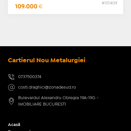
#101409
109.000
€
Cartierul Nou Metalurgiei
0737500374
costi.draghici@zonadesud.ro
Bulevardul Alexandru Obregia 19A-19G -
IMOBILIARE BUCURESTI
Acasă