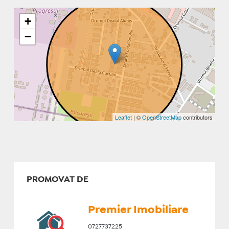
+
−
Leaflet
| ©
OpenStreetMap
contributors
PROMOVAT DE
Premier Imobiliare
0727737225