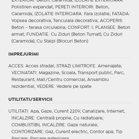
EXTERIORI
: Beton, Caramida;
IZOLATIE EXTERIOARA
:
Polistiren expandat;
PERETI INTERIORI
: Beton,
Caramida;
IZOLATIE INTERIOARA
: Fara izolatie;
FATADA
:
Vopsea decorativa, Tencuiala decorativa;
ACOPERIS
:
Beton - terasa circulabila;
CONFORT
: I;
PLANSEE
: Beton
armat;
FUNDATIE
: Cu Ziduri (Beton Turnat), Cu Ziduri
(Caramida), Cu Stalpi (Blocuri Beton)
IMPREJURIMI
ACCES
: Acces stradal;
STRAZI LIMITROFE
: Amenajate;
VECINATATI
: Magazine, Scoala, Transport public, Parc,
Restaurant, Mall/Centru comercial, Ansamblu
rezidential;
VEDERE
: Vedere pe spate
UTILITATI/SERVICII
UTILITATI
: Apa, Gaze, Curent 220V, Canalizare, Internet;
INCALZIRE
: Centrală proprie, Cu radiatoare;
COMBUSTIBIL INCALZIRE
: Gaze naturale;
CONTORIZARE
: Gaz, Curent electric, Contor apa;
Tip
Parcare
: Parcare exterioara