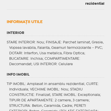
rezidential
INFORMAŢII UTILE
INTERIOR
STARE INTERIOR
: Nou;
FINISAJE
: Parchet laminat, Gresie,
Vopsea lavabila, Faianta, Geamuri termoizolante - PVC;
DOTARI
: Interfon, Usa metalica, Fibra Optica;
BUCATARIE
: Inchisa;
COMPARTIMENTARE
:
Decomandat;
USI INTERIOR
: Celulare
INFO IMOBIL
TIP IMOBIL
: Amplasat in ansamblu rezidential;
CURTE
:
Individuala;
VECHIME IMOBIL
: Nou;
STADIU
CONSTRUCTIE
: Finalizat;
STARE IMOBIL
: Exceptionala;
TIPURI DE APARTAMENTE
: 2 camere, 3 camere;
STRUCTURA
: Beton, Caramida, Cadre;
PERETI