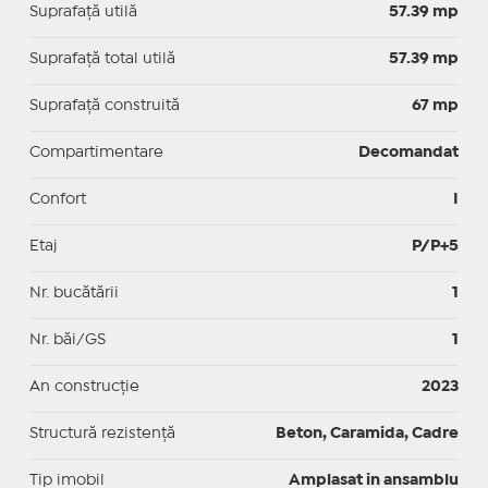
Suprafaţă utilă
57.39 mp
Suprafaţă total utilă
57.39 mp
Suprafaţă construită
67 mp
Compartimentare
Decomandat
Confort
I
Etaj
P/P+5
Nr. bucătării
1
Nr. băi/GS
1
An construcție
2023
Structură rezistență
Beton, Caramida, Cadre
Tip imobil
Amplasat in ansamblu