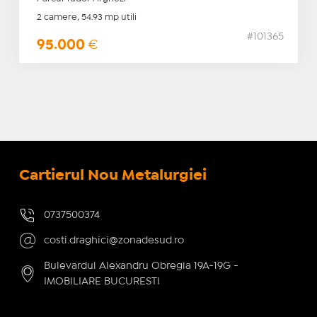
2 camere, 54.93 mp utili
#101365
95.000
€
Cartierul Nou Metalurgiei
0737500374
costi.draghici@zonadesud.ro
Bulevardul Alexandru Obregia 19A-19G -
IMOBILIARE BUCURESTI