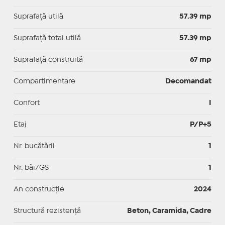
Suprafaţă utilă
57.39 mp
Suprafaţă total utilă
57.39 mp
Suprafaţă construită
67 mp
Compartimentare
Decomandat
Confort
I
Etaj
P/P+5
Nr. bucătării
1
Nr. băi/GS
1
An construcție
2024
Structură rezistență
Beton, Caramida, Cadre