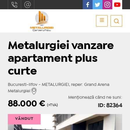
Metalurgiei vanzare
apartament plus
curte
Bucuresti-Ilfov - METALURGIEI, reper: Grand Arena
Metalurgiei
Menționează când ne suni:
88.000
€
ID: 82364
(+TVA)
VÂNDUT