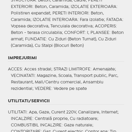
STRUCTURA
: Beton, Caramida, Cadre;
PERETI
EXTERIORI
: Beton, Caramida;
IZOLATIE EXTERIOARA
:
Polistiren expandat;
PERETI INTERIORI
: Beton,
Caramida;
IZOLATIE INTERIOARA
: Fara izolatie;
FATADA
:
Vopsea decorativa, Tencuiala decorativa;
ACOPERIS
:
Beton - terasa circulabila;
CONFORT
: I;
PLANSEE
: Beton
armat;
FUNDATIE
: Cu Ziduri (Beton Turnat), Cu Ziduri
(Caramida), Cu Stalpi (Blocuri Beton)
IMPREJURIMI
ACCES
: Acces stradal;
STRAZI LIMITROFE
: Amenajate;
VECINATATI
: Magazine, Scoala, Transport public, Parc,
Restaurant, Mall/Centru comercial, Ansamblu
rezidential;
VEDERE
: Vedere pe spate
UTILITATI/SERVICII
UTILITATI
: Apa, Gaze, Curent 220V, Canalizare, Internet;
INCALZIRE
: Centrală proprie, Cu radiatoare;
COMBUSTIBIL INCALZIRE
: Gaze naturale;
CONTORIZARE
: Gaz, Curent electric, Contor apa;
Tip