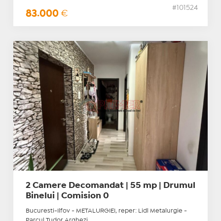
#101524
83.000
€
2 Camere Decomandat | 55 mp | Drumul
Binelui | Comision 0
Bucuresti-Ilfov - METALURGIEI, reper: Lidl Metalurgie -
Parcul Tudor Arghezi