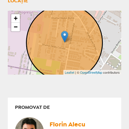
LOCAȚIE
+
−
Leaflet
| ©
OpenStreetMap
contributors
PROMOVAT DE
Florin Alecu