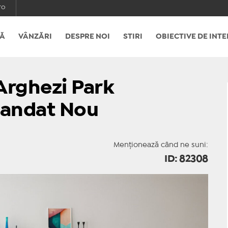
ro
Ă
VÂNZĂRI
DESPRE NOI
STIRI
OBIECTIVE DE INTE
 Arghezi Park
andat Nou
Menționează când ne suni:
ID: 82308