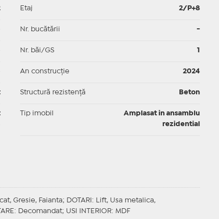
2
Etaj
2/P+8
p
Nr. bucătării
-
p
Nr. băi/GS
1
p
An construcție
2024
t
Structură rezistență
Beton
t
Tip imobil
Amplasat in ansamblu
rezidential
icat, Gresie, Faianta;
DOTARI
: Lift, Usa metalica,
TARE
: Decomandat;
USI INTERIOR
: MDF