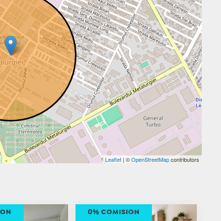
Leaflet
| ©
OpenStreetMap
contributors
ION
0% COMISION