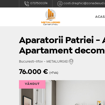
0737500374
costi.draghici@zonadesud.
ACAS
Aparatorii Patriei -
Apartament decom
Bucuresti-Ilfov - METALURGIEI
76.000
€
(+TVA)
VÂNDUT