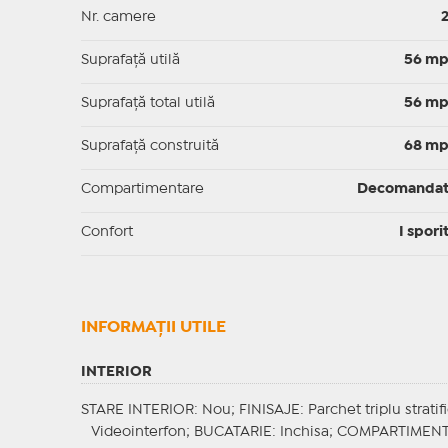
Nr. camere
Suprafaţă utilă
56 m
Suprafaţă total utilă
56 m
Suprafaţă construită
68 m
Compartimentare
Decomanda
Confort
I spori
INFORMAŢII UTILE
INTERIOR
STARE INTERIOR
: Nou;
FINISAJE
: Parchet triplu stratif
Videointerfon;
BUCATARIE
: Inchisa;
COMPARTIMEN