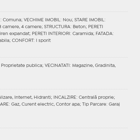
E
: Comuna;
VECHIME IMOBIL
: Nou;
STARE IMOBIL
:
 3 camere, 4 camere;
STRUCTURA
: Beton;
PERETI
stiren expandat;
PERETI INTERIORI
: Caramida;
FATADA
:
abila;
CONFORT
: I sporit
 Proprietate publica;
VECINATATI
: Magazine, Gradinita,
izare, Internet, Hidranti;
INCALZIRE
: Centrală proprie;
ZARE
: Gaz, Curent electric, Contor apa;
Tip Parcare
: Garaj