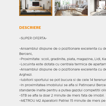
DESCRIERE
-SUPER OFERTA-
-Ansamblul dispune de o pozitionare excelenta cu des
Berceni,
-Proximitate: scoli, gradinite, piata, magazine, Lidl, 
-Locuinta este dotata cu centrala termica de apartam
-Ansamblul dispune de o pozitionare excelenta cu de
Arghezi.
-Iubitorii sportului se pot bucura si de cele 14 terenu
-In proximitatea imobilului se afla si Patinoarul Berc
standarde inalte pentru a putea gazdui competitii ol
-STB se afla la doar 2 minute de mers fata de imobil.
-METROU M2 Aparatorii Patriei 15 minute de mers pe 