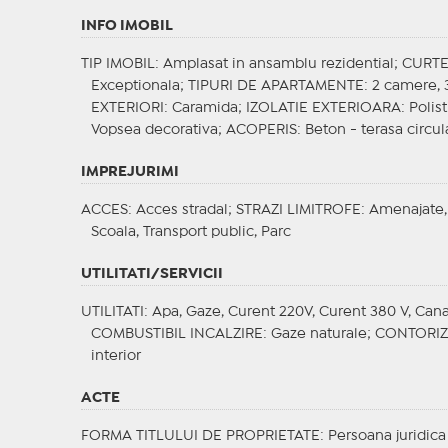
INFO IMOBIL
TIP IMOBIL
: Amplasat in ansamblu rezidential;
CURT
Exceptionala;
TIPURI DE APARTAMENTE
: 2 camere,
EXTERIORI
: Caramida;
IZOLATIE EXTERIOARA
: Poli
Vopsea decorativa;
ACOPERIS
: Beton - terasa circul
IMPREJURIMI
ACCES
: Acces stradal;
STRAZI LIMITROFE
: Amenajate,
Scoala, Transport public, Parc
UTILITATI/SERVICII
UTILITATI
: Apa, Gaze, Curent 220V, Curent 380 V, Canal
COMBUSTIBIL INCALZIRE
: Gaze naturale;
CONTORI
interior
ACTE
FORMA TITLULUI DE PROPRIETATE
: Persoana juridica