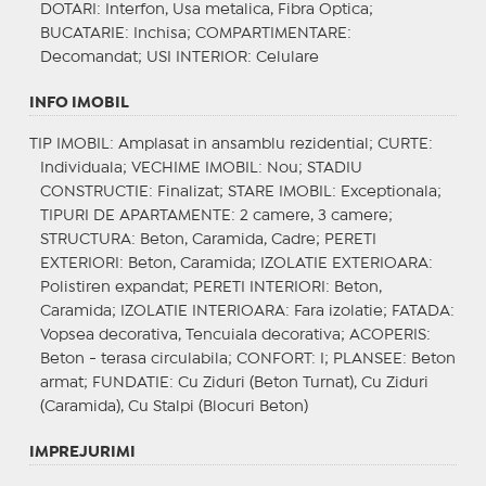
DOTARI
: Interfon, Usa metalica, Fibra Optica;
BUCATARIE
: Inchisa;
COMPARTIMENTARE
:
Decomandat;
USI INTERIOR
: Celulare
INFO IMOBIL
TIP IMOBIL
: Amplasat in ansamblu rezidential;
CURTE
:
Individuala;
VECHIME IMOBIL
: Nou;
STADIU
CONSTRUCTIE
: Finalizat;
STARE IMOBIL
: Exceptionala;
TIPURI DE APARTAMENTE
: 2 camere, 3 camere;
STRUCTURA
: Beton, Caramida, Cadre;
PERETI
EXTERIORI
: Beton, Caramida;
IZOLATIE EXTERIOARA
:
Polistiren expandat;
PERETI INTERIORI
: Beton,
Caramida;
IZOLATIE INTERIOARA
: Fara izolatie;
FATADA
:
Vopsea decorativa, Tencuiala decorativa;
ACOPERIS
:
Beton - terasa circulabila;
CONFORT
: I;
PLANSEE
: Beton
armat;
FUNDATIE
: Cu Ziduri (Beton Turnat), Cu Ziduri
(Caramida), Cu Stalpi (Blocuri Beton)
IMPREJURIMI