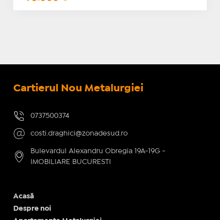
Cartierul Nou Metalurgiei
0737500374
costi.draghici@zonadesud.ro
Bulevardul Alexandru Obregia 19A-19G -
IMOBILIARE BUCURESTI
Acasă
Despre noi