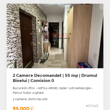
2 Camere Decomandat | 55 mp | Drumul
Binelui | Comision 0
Bucuresti-Ilfov - METALURGIEI, reper: Lidl Metalurgie -
Parcul Tudor Arghezi
2 camere, 54.93 mp utili
#101365
95.000
€