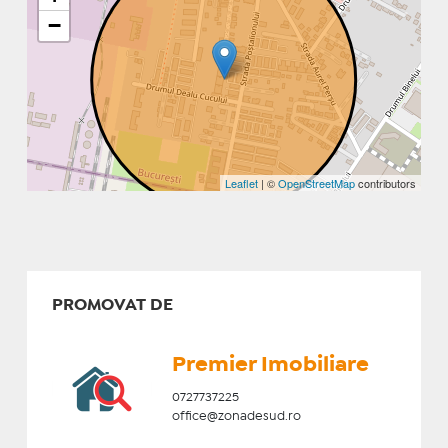
−
Leaflet
| ©
OpenStreetMap
contributors
PROMOVAT DE
Premier Imobiliare
0727737225
office@zonadesud.ro