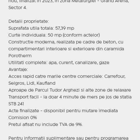
nou, finalizat in 2023, in zona Metalurgiei - Grand Arena,
Sector 4.
Detalii proprietate:
Suprafata utila totala: 57,39 mp
Curte individuala: 50 mp (conform actelor)
Constructie moderna, realizata pe cadre de beton, cu
compartimentari interioare si exterioare din caramida
Porotherm
Utilitati complete: apa, curent, canalizare, gaze
Avantaje:
Acces rapid catre marile centre comerciale: Carrefour,
Selgros, Lidl, Kaufland
Aproape de Parcul Tudor Arghezi si alte zone de relaxare
Transport facil - la doar 4 minute de mers pe jos de statia
STB 241
Acte finalizate - disponibil pentru mutare imediata
Comision 0%
Pretul afisat nu include TVA de 9%.
Pentru informatii suplimentare sau pentru programarea