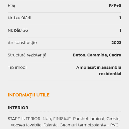
Etaj
P/P+5
Nr. bucătării
1
Nr. băi/GS
1
An construcție
2023
Structură rezistență
Beton, Caramida, Cadre
Tip imobil
Amplasat in ansamblu
rezidential
INFORMAŢII UTILE
INTERIOR
STARE INTERIOR
: Nou;
FINISAJE
: Parchet laminat, Gresie,
Vopsea lavabila, Faianta, Geamuri termoizolante - PVC;