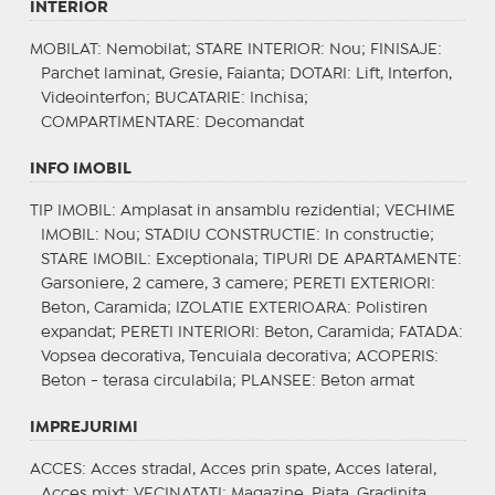
INTERIOR
MOBILAT
: Nemobilat;
STARE INTERIOR
: Nou;
FINISAJE
:
Parchet laminat, Gresie, Faianta;
DOTARI
: Lift, Interfon,
Videointerfon;
BUCATARIE
: Inchisa;
COMPARTIMENTARE
: Decomandat
INFO IMOBIL
TIP IMOBIL
: Amplasat in ansamblu rezidential;
VECHIME
IMOBIL
: Nou;
STADIU CONSTRUCTIE
: In constructie;
STARE IMOBIL
: Exceptionala;
TIPURI DE APARTAMENTE
:
Garsoniere, 2 camere, 3 camere;
PERETI EXTERIORI
:
Beton, Caramida;
IZOLATIE EXTERIOARA
: Polistiren
expandat;
PERETI INTERIORI
: Beton, Caramida;
FATADA
:
Vopsea decorativa, Tencuiala decorativa;
ACOPERIS
:
Beton - terasa circulabila;
PLANSEE
: Beton armat
IMPREJURIMI
ACCES
: Acces stradal, Acces prin spate, Acces lateral,
Acces mixt;
VECINATATI
: Magazine, Piata, Gradinita,