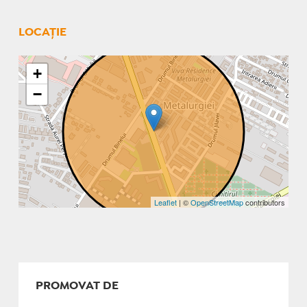
LOCAȚIE
+
−
Leaflet
| ©
OpenStreetMap
contributors
PROMOVAT DE