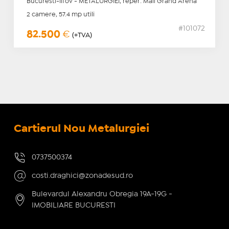
Bucuresti-Ilfov - METALURGIEI, reper: Mall Grand Arena
2 camere, 57.4 mp utili
#101072
82.500
€
(+TVA)
Cartierul Nou Metalurgiei
0737500374
costi.draghici@zonadesud.ro
Bulevardul Alexandru Obregia 19A-19G -
IMOBILIARE BUCURESTI