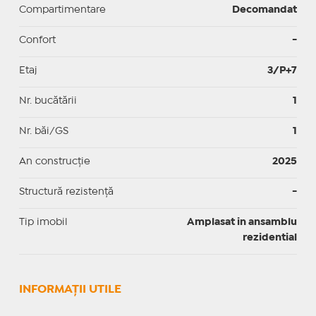
Compartimentare
Decomandat
Confort
-
Etaj
3/P+7
Nr. bucătării
1
Nr. băi/GS
1
An construcție
2025
Structură rezistență
-
Tip imobil
Amplasat in ansamblu
rezidential
INFORMAŢII UTILE