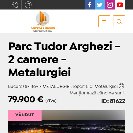
Parc Tudor Arghezi -
2 camere -
Metalurgiei
Bucuresti-Ilfov - METALURGIEI, reper: Lidl Metalurgiei
Menționează când ne suni:
79.900
€
ID: 81622
(+TVA)
VÂNDUT