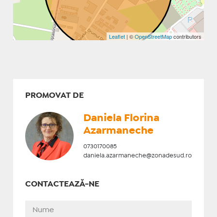
Leaflet
| ©
OpenStreetMap
contributors
PROMOVAT DE
Daniela Florina
Azarmaneche
0730170085
daniela.azarmaneche@zonadesud.ro
CONTACTEAZĂ-NE