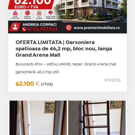
OFERTA LIMITATA | Garsoniera
spatioasa de 46,2 mp, bloc nou, langa
Grand Arena Mall
Bucuresti-Ilfov - METALURGIEI, reper: Grand Arena mall
garsonieră, 46.2 mp utili
#102108
62.100
€
(+TVA)