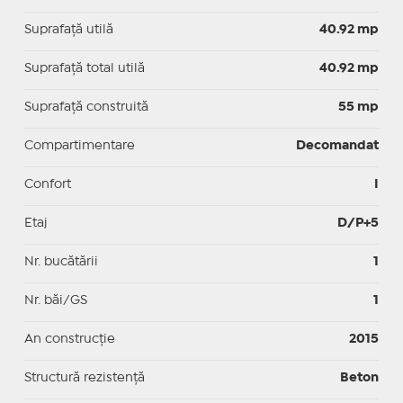
Suprafaţă utilă
40.92 mp
Suprafaţă total utilă
40.92 mp
Suprafaţă construită
55 mp
Compartimentare
Decomandat
Confort
I
Etaj
D/P+5
Nr. bucătării
1
Nr. băi/GS
1
An construcție
2015
Structură rezistență
Beton