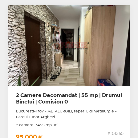
2 Camere Decomandat | 55 mp | Drumul
Binelui | Comision 0
Bucuresti-Ilfov - METALURGIEI, reper: Lidl Metalurgie -
Parcul Tudor Arghezi
2 camere, 54.93 mp utili
#101365
95.000
€