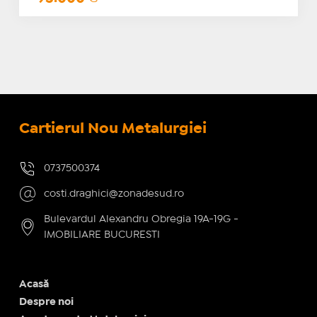
Cartierul Nou Metalurgiei
0737500374
costi.draghici@zonadesud.ro
Bulevardul Alexandru Obregia 19A-19G -
IMOBILIARE BUCURESTI
Acasă
Despre noi