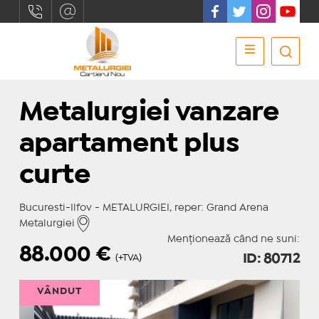
Metalurgiei vanzare
apartament plus
curte
Bucuresti-Ilfov - METALURGIEI, reper: Grand Arena
Metalurgiei
Menționează când ne suni:
88.000
€
ID: 80712
(+TVA)
VÂNDUT