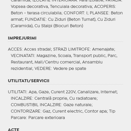
Caramida;
IZOLATIE INTERIOARA
: Fara izolatie;
FATADA
:
Vopsea decorativa, Tencuiala decorativa;
ACOPERIS
:
Beton - terasa circulabila;
CONFORT
: I;
PLANSEE
: Beton
armat;
FUNDATIE
: Cu Ziduri (Beton Turnat), Cu Ziduri
(Caramida), Cu Stalpi (Blocuri Beton)
IMPREJURIMI
ACCES
: Acces stradal;
STRAZI LIMITROFE
: Amenajate;
VECINATATI
: Magazine, Scoala, Transport public, Parc,
Restaurant, Mall/Centru comercial, Ansamblu
rezidential;
VEDERE
: Vedere pe spate
UTILITATI/SERVICII
UTILITATI
: Apa, Gaze, Curent 220V, Canalizare, Internet;
INCALZIRE
: Centrală proprie, Cu radiatoare;
COMBUSTIBIL INCALZIRE
: Gaze naturale;
CONTORIZARE
: Gaz, Curent electric, Contor apa;
Tip
Parcare
: Parcare exterioara
ACTE