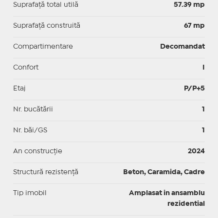
Suprafaţă total utilă
57.39 mp
Suprafaţă construită
67 mp
Compartimentare
Decomandat
Confort
I
Etaj
P/P+5
Nr. bucătării
1
Nr. băi/GS
1
An construcție
2024
Structură rezistență
Beton, Caramida, Cadre
Tip imobil
Amplasat in ansamblu
rezidential