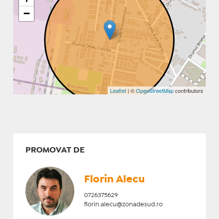
−
Leaflet
| ©
OpenStreetMap
contributors
PROMOVAT DE
Florin Alecu
0726375629
florin.alecu@zonadesud.ro