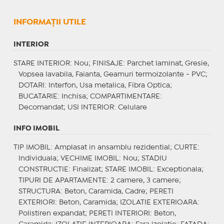
INFORMAŢII UTILE
INTERIOR
STARE INTERIOR
: Nou;
FINISAJE
: Parchet laminat, Gresie,
Vopsea lavabila, Faianta, Geamuri termoizolante - PVC;
DOTARI
: Interfon, Usa metalica, Fibra Optica;
BUCATARIE
: Inchisa;
COMPARTIMENTARE
:
Decomandat;
USI INTERIOR
: Celulare
INFO IMOBIL
TIP IMOBIL
: Amplasat in ansamblu rezidential;
CURTE
:
Individuala;
VECHIME IMOBIL
: Nou;
STADIU
CONSTRUCTIE
: Finalizat;
STARE IMOBIL
: Exceptionala;
TIPURI DE APARTAMENTE
: 2 camere, 3 camere;
STRUCTURA
: Beton, Caramida, Cadre;
PERETI
EXTERIORI
: Beton, Caramida;
IZOLATIE EXTERIOARA
:
Polistiren expandat;
PERETI INTERIORI
: Beton,