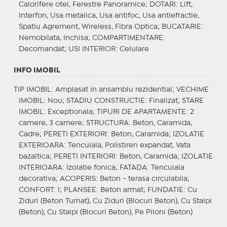
Calorifere otel, Ferestre Panoramice;
DOTARI
: Lift,
Interfon, Usa metalica, Usa antifoc, Usa antiefractie,
Spatiu Agrement, Wireless, Fibra Optica;
BUCATARIE
:
Nemobilata, Inchisa;
COMPARTIMENTARE
:
Decomandat;
USI INTERIOR
: Celulare
INFO IMOBIL
TIP IMOBIL
: Amplasat in ansamblu rezidential;
VECHIME
IMOBIL
: Nou;
STADIU CONSTRUCTIE
: Finalizat;
STARE
IMOBIL
: Exceptionala;
TIPURI DE APARTAMENTE
: 2
camere, 3 camere;
STRUCTURA
: Beton, Caramida,
Cadre;
PERETI EXTERIORI
: Beton, Caramida;
IZOLATIE
EXTERIOARA
: Tencuiala, Polistiren expandat, Vata
bazaltica;
PERETI INTERIORI
: Beton, Caramida;
IZOLATIE
INTERIOARA
: Izolatie fonica;
FATADA
: Tencuiala
decorativa;
ACOPERIS
: Beton - terasa circulabila;
CONFORT
: I;
PLANSEE
: Beton armat;
FUNDATIE
: Cu
Ziduri (Beton Turnat), Cu Ziduri (Blocuri Beton), Cu Stalpi
(Beton), Cu Stalpi (Blocuri Beton), Pe Piloni (Beton)