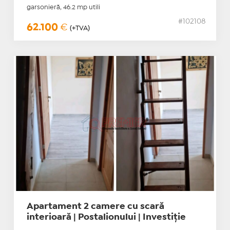
garsonieră, 46.2 mp utili
#102108
62.100
€
(+TVA)
Apartament 2 camere cu scară
interioară | Postalionului | Investiție