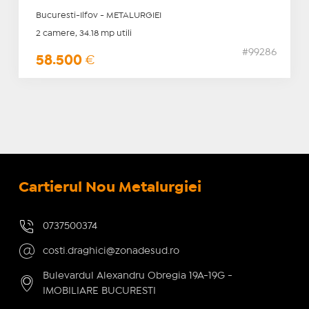
Bucuresti-Ilfov - METALURGIEI
2 camere, 34.18 mp utili
#99286
58.500
€
Cartierul Nou Metalurgiei
0737500374
costi.draghici@zonadesud.ro
Bulevardul Alexandru Obregia 19A-19G -
IMOBILIARE BUCURESTI