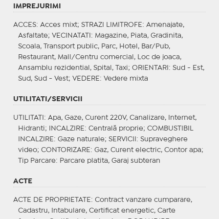
IMPREJURIMI
ACCES
: Acces mixt;
STRAZI LIMITROFE
: Amenajate,
Asfaltate;
VECINATATI
: Magazine, Piata, Gradinita,
Scoala, Transport public, Parc, Hotel, Bar/Pub,
Restaurant, Mall/Centru comercial, Loc de joaca,
Ansamblu rezidential, Spital, Taxi;
ORIENTARI
: Sud - Est,
Sud, Sud - Vest;
VEDERE
: Vedere mixta
UTILITATI/SERVICII
UTILITATI
: Apa, Gaze, Curent 220V, Canalizare, Internet,
Hidranti;
INCALZIRE
: Centrală proprie;
COMBUSTIBIL
INCALZIRE
: Gaze naturale;
SERVICII
: Supraveghere
video;
CONTORIZARE
: Gaz, Curent electric, Contor apa;
Tip Parcare
: Parcare platita, Garaj subteran
ACTE
ACTE DE PROPRIETATE
: Contract vanzare cumparare,
Cadastru, Intabulare, Certificat energetic, Carte