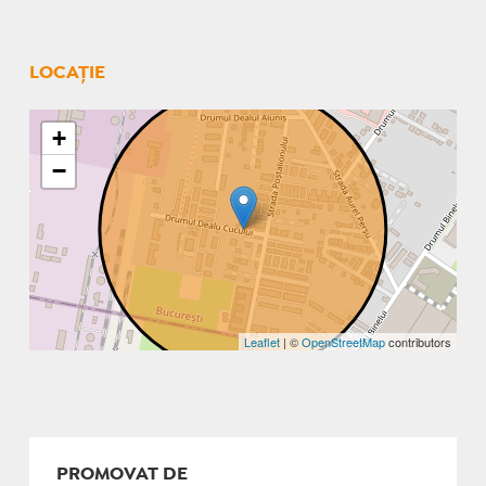
LOCAȚIE
+
−
Leaflet
| ©
OpenStreetMap
contributors
PROMOVAT DE