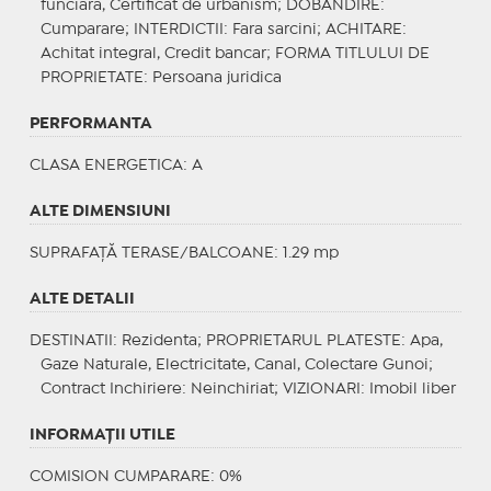
funciara, Certificat de urbanism;
DOBANDIRE
:
Cumparare;
INTERDICTII
: Fara sarcini;
ACHITARE
:
Achitat integral, Credit bancar;
FORMA TITLULUI DE
PROPRIETATE
: Persoana juridica
PERFORMANTA
CLASA ENERGETICA
: A
ALTE DIMENSIUNI
SUPRAFAȚĂ TERASE/BALCOANE: 1.29 mp
ALTE DETALII
DESTINATII
: Rezidenta;
PROPRIETARUL PLATESTE
: Apa,
Gaze Naturale, Electricitate, Canal, Colectare Gunoi;
Contract Inchiriere
: Neinchiriat;
VIZIONARI
: Imobil liber
INFORMAŢII UTILE
COMISION CUMPARARE: 0%