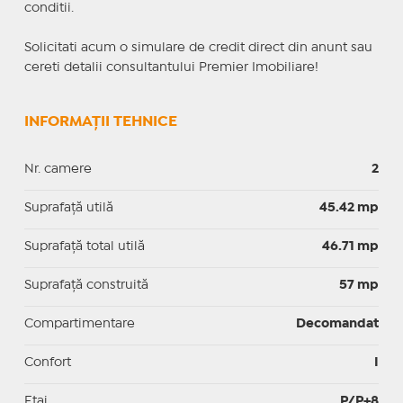
conditii.
Solicitati acum o simulare de credit direct din anunt sau
cereti detalii consultantului Premier Imobiliare!
INFORMAȚII TEHNICE
Nr. camere
2
Suprafaţă utilă
45.42 mp
Suprafaţă total utilă
46.71 mp
Suprafaţă construită
57 mp
Compartimentare
Decomandat
Confort
I
Etaj
P/P+8