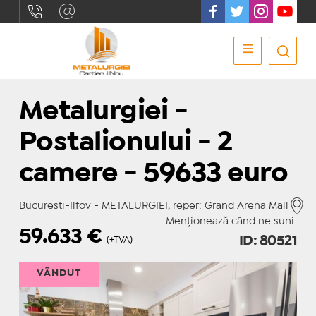
Metalurgiei -
Postalionului - 2
camere - 59633 euro
Bucuresti-Ilfov - METALURGIEI, reper: Grand Arena Mall
Menționează când ne suni:
59.633
€
ID: 80521
(+TVA)
VÂNDUT