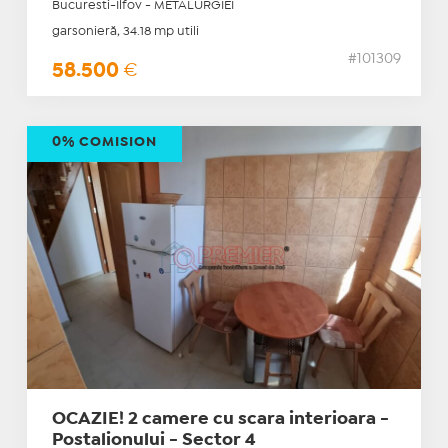
Bucuresti-Ilfov - METALURGIEI
garsonieră, 34.18 mp utili
#101309
58.500
€
0% COMISION
OCAZIE! 2 camere cu scara interioara -
Postalionului - Sector 4