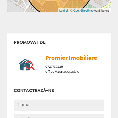
Leaflet
| ©
OpenStreetMap
contributors
PROMOVAT DE
Premier Imobiliare
0727737225
office@zonadesud.ro
CONTACTEAZĂ-NE