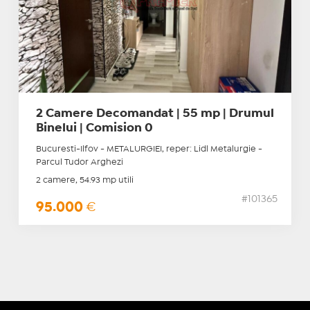
2 Camere Decomandat | 55 mp | Drumul
Binelui | Comision 0
Bucuresti-Ilfov - METALURGIEI, reper: Lidl Metalurgie -
Parcul Tudor Arghezi
2 camere, 54.93 mp utili
#101365
95.000
€