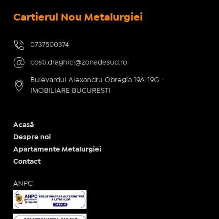
Cartierul Nou Metalurgiei
0737500374
costi.draghici@zonadesud.ro
Bulevardul Alexandru Obregia 19A-19G -
IMOBILIARE BUCURESTI
Acasă
Despre noi
Apartamente Metalurgiei
Contact
ANPC