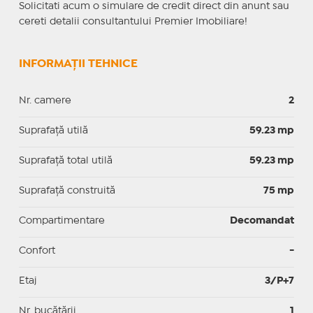
Solicitati acum o simulare de credit direct din anunt sau
cereti detalii consultantului Premier Imobiliare!
INFORMAȚII TEHNICE
Nr. camere
2
Suprafaţă utilă
59.23 mp
Suprafaţă total utilă
59.23 mp
Suprafaţă construită
75 mp
Compartimentare
Decomandat
Confort
-
Etaj
3/P+7
Nr. bucătării
1