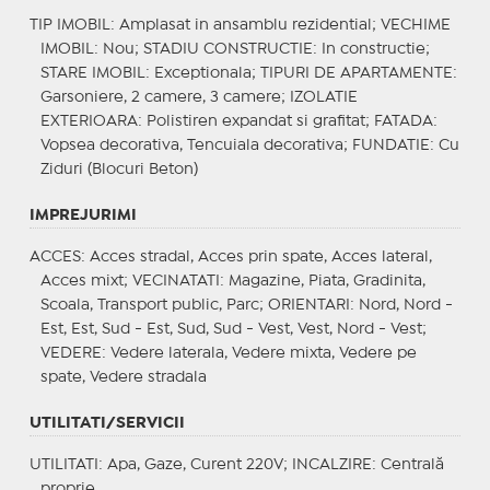
TIP IMOBIL
: Amplasat in ansamblu rezidential;
VECHIME
IMOBIL
: Nou;
STADIU CONSTRUCTIE
: In constructie;
STARE IMOBIL
: Exceptionala;
TIPURI DE APARTAMENTE
:
Garsoniere, 2 camere, 3 camere;
IZOLATIE
EXTERIOARA
: Polistiren expandat si grafitat;
FATADA
:
Vopsea decorativa, Tencuiala decorativa;
FUNDATIE
: Cu
Ziduri (Blocuri Beton)
IMPREJURIMI
ACCES
: Acces stradal, Acces prin spate, Acces lateral,
Acces mixt;
VECINATATI
: Magazine, Piata, Gradinita,
Scoala, Transport public, Parc;
ORIENTARI
: Nord, Nord -
Est, Est, Sud - Est, Sud, Sud - Vest, Vest, Nord - Vest;
VEDERE
: Vedere laterala, Vedere mixta, Vedere pe
spate, Vedere stradala
UTILITATI/SERVICII
UTILITATI
: Apa, Gaze, Curent 220V;
INCALZIRE
: Centrală
proprie