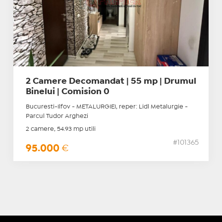
2 Camere Decomandat | 55 mp | Drumul
Binelui | Comision 0
Bucuresti-Ilfov - METALURGIEI, reper: Lidl Metalurgie -
Parcul Tudor Arghezi
2 camere, 54.93 mp utili
#101365
95.000
€