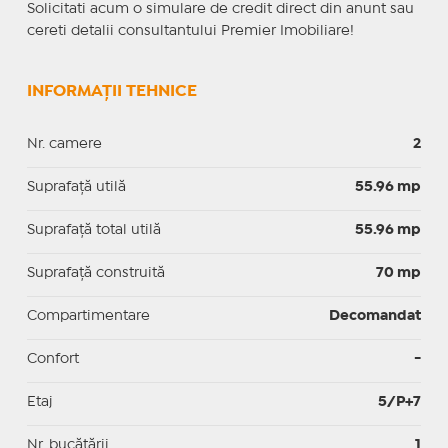
Solicitati acum o simulare de credit direct din anunt sau
cereti detalii consultantului Premier Imobiliare!
INFORMAȚII TEHNICE
Nr. camere
2
Suprafaţă utilă
55.96 mp
Suprafaţă total utilă
55.96 mp
Suprafaţă construită
70 mp
Compartimentare
Decomandat
Confort
-
Etaj
5/P+7
Nr. bucătării
1