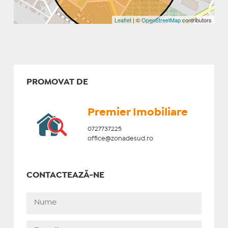
Leaflet
| ©
OpenStreetMap
contributors
PROMOVAT DE
Premier Imobiliare
0727737225
office@zonadesud.ro
CONTACTEAZĂ-NE