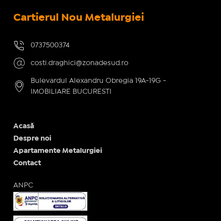
Cartierul Nou Metalurgiei
0737500374
costi.draghici@zonadesud.ro
Bulevardul Alexandru Obregia 19A-19G -
IMOBILIARE BUCURESTI
Acasă
Despre noi
Apartamente Metalurgiei
Contact
ANPC