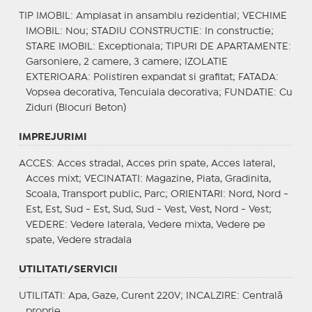
TIP IMOBIL
: Amplasat in ansamblu rezidential;
VECHIME
IMOBIL
: Nou;
STADIU CONSTRUCTIE
: In constructie;
STARE IMOBIL
: Exceptionala;
TIPURI DE APARTAMENTE
:
Garsoniere, 2 camere, 3 camere;
IZOLATIE
EXTERIOARA
: Polistiren expandat si grafitat;
FATADA
:
Vopsea decorativa, Tencuiala decorativa;
FUNDATIE
: Cu
Ziduri (Blocuri Beton)
IMPREJURIMI
ACCES
: Acces stradal, Acces prin spate, Acces lateral,
Acces mixt;
VECINATATI
: Magazine, Piata, Gradinita,
Scoala, Transport public, Parc;
ORIENTARI
: Nord, Nord -
Est, Est, Sud - Est, Sud, Sud - Vest, Vest, Nord - Vest;
VEDERE
: Vedere laterala, Vedere mixta, Vedere pe
spate, Vedere stradala
UTILITATI/SERVICII
UTILITATI
: Apa, Gaze, Curent 220V;
INCALZIRE
: Centrală
proprie