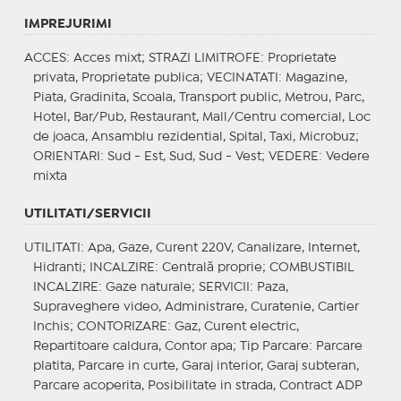
IMPREJURIMI
ACCES
: Acces mixt;
STRAZI LIMITROFE
: Proprietate
privata, Proprietate publica;
VECINATATI
: Magazine,
Piata, Gradinita, Scoala, Transport public, Metrou, Parc,
Hotel, Bar/Pub, Restaurant, Mall/Centru comercial, Loc
de joaca, Ansamblu rezidential, Spital, Taxi, Microbuz;
ORIENTARI
: Sud - Est, Sud, Sud - Vest;
VEDERE
: Vedere
mixta
UTILITATI/SERVICII
UTILITATI
: Apa, Gaze, Curent 220V, Canalizare, Internet,
Hidranti;
INCALZIRE
: Centrală proprie;
COMBUSTIBIL
INCALZIRE
: Gaze naturale;
SERVICII
: Paza,
Supraveghere video, Administrare, Curatenie, Cartier
Inchis;
CONTORIZARE
: Gaz, Curent electric,
Repartitoare caldura, Contor apa;
Tip Parcare
: Parcare
platita, Parcare in curte, Garaj interior, Garaj subteran,
Parcare acoperita, Posibilitate in strada, Contract ADP