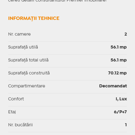
cereti detalii consultantului Premier Imobiliare!
INFORMAȚII TEHNICE
Nr. camere
2
Suprafaţă utilă
56.1 mp
Suprafaţă total utilă
56.1 mp
Suprafaţă construită
70.12 mp
Compartimentare
Decomandat
Confort
I, Lux
Etaj
6/P+7
Nr. bucătării
1