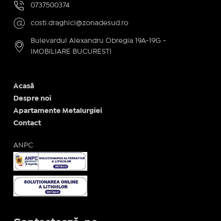
0737500374
costi.draghici@zonadesud.ro
Bulevardul Alexandru Obregia 19A-19G -
IMOBILIARE BUCURESTI
Acasă
Despre noi
Apartamente Metalurgiei
Contact
ANPC