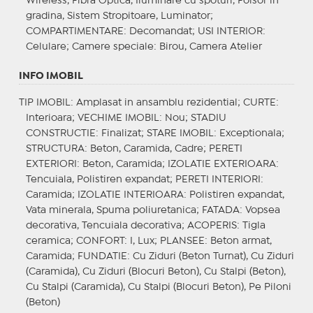
Wireless, Fibra Optica, Iluminare cu spoturi, Foisor in
gradina, Sistem Stropitoare, Luminator;
COMPARTIMENTARE
: Decomandat;
USI INTERIOR
:
Celulare;
Camere speciale
: Birou, Camera Atelier
INFO IMOBIL
TIP IMOBIL
: Amplasat in ansamblu rezidential;
CURTE
:
Interioara;
VECHIME IMOBIL
: Nou;
STADIU
CONSTRUCTIE
: Finalizat;
STARE IMOBIL
: Exceptionala;
STRUCTURA
: Beton, Caramida, Cadre;
PERETI
EXTERIORI
: Beton, Caramida;
IZOLATIE EXTERIOARA
:
Tencuiala, Polistiren expandat;
PERETI INTERIORI
:
Caramida;
IZOLATIE INTERIOARA
: Polistiren expandat,
Vata minerala, Spuma poliuretanica;
FATADA
: Vopsea
decorativa, Tencuiala decorativa;
ACOPERIS
: Tigla
ceramica;
CONFORT
: I, Lux;
PLANSEE
: Beton armat,
Caramida;
FUNDATIE
: Cu Ziduri (Beton Turnat), Cu Ziduri
(Caramida), Cu Ziduri (Blocuri Beton), Cu Stalpi (Beton),
Cu Stalpi (Caramida), Cu Stalpi (Blocuri Beton), Pe Piloni
(Beton)