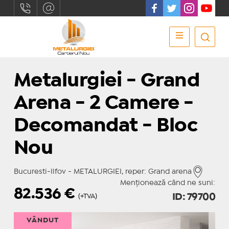
Metalurgiei - Grand
Arena - 2 Camere -
Decomandat - Bloc
Nou
Bucuresti-Ilfov - METALURGIEI, reper: Grand arena
Menționează când ne suni:
82.536
€
ID: 79700
(+TVA)
VÂNDUT