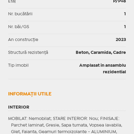
Etaj
P/P+8
Nr. bucătării
1
Nr. băi/GS
1
An construcție
2023
Structură rezistență
Beton, Caramida, Cadre
Tip imobil
Amplasat in ansamblu
rezidential
INFORMAŢII UTILE
INTERIOR
MOBILAT
: Nemobilat;
STARE INTERIOR
: Nou;
FINISAJE
:
Parchet laminat, Gresie, Sapa turnata, Vopsea lavabila,
Glet, Faianta, Geamuri termoizolante - ALUMINIUM,