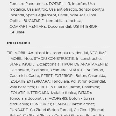
Ferestre Panoramice;
DOTARI
: Lift, Interfon, Usa
metalica, Usa antifoc, Usa antiefractie, Senzor pentru
incendii, Spatiu Agrement, Cablu, Wireless, Fibra
Optica;
BUCATARIE
: Nemobilata, Inchisa;
COMPARTIMENTARE
: Decomandat;
USI INTERIOR
:
Celulare
INFO IMOBIL
TIP IMOBIL
: Amplasat in ansamblu rezidential;
VECHIME
IMOBIL
: Nou;
STADIU CONSTRUCTIE
: In constructie;
STARE IMOBIL
: Exceptionala;
TIPURI DE APARTAMENTE
:
Garsoniere, 2 camere, 3 camere;
STRUCTURA
: Beton,
Caramida, Cadre;
PERETI EXTERIORI
: Beton, Caramida;
IZOLATIE EXTERIOARA
: Tencuiala, Polistiren expandat,
Vata bazaltica;
PERETI INTERIORI
: Beton, Caramida;
IZOLATIE INTERIOARA
: Izolatie fonica;
FATADA
:
Tencuiala decorativa;
ACOPERIS
: Beton - terasa
circulabila;
CONFORT
: I;
PLANSEE
: Beton armat;
FUNDATIE
: Cu Ziduri (Beton Turnat), Cu Ziduri (Blocuri
Beton), Cu Stalpi (Beton), Cu Stalpi (Blocuri Beton), Pe