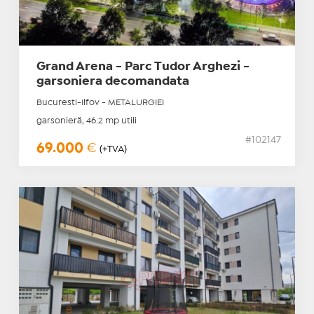
Grand Arena - Parc Tudor Arghezi -
garsoniera decomandata
Bucuresti-Ilfov - METALURGIEI
garsonieră, 46.2 mp utili
#102147
69.000
€
(+TVA)