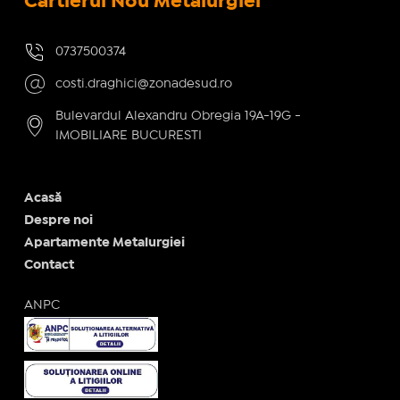
Cartierul Nou Metalurgiei
0737500374
costi.draghici@zonadesud.ro
Bulevardul Alexandru Obregia 19A-19G -
IMOBILIARE BUCURESTI
Acasă
Despre noi
Apartamente Metalurgiei
Contact
ANPC