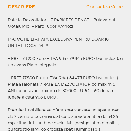
DESCRIERE
Contactează-ne
Rate la Dezvoltator - Z PARK RESIDENCE - Bulevardul
Metalurgiei - Parc Tudor Arghezi
PROMOTIE LIMITATA EXCLUSIVA PENTRU DOAR 10
UNITATI LOCATIVE !!!
- PRET 73.250 Euro + TVA 9 % ( 79.845 EURO tva inclus )cu
un avans Plata Integrala
- PRET 77.500 Euro + TVA 9 % ( 84.475 EURO tva inclus ) -
Plata Esalonata / RATE LA DEZVOLTATOR pe maxim 5
ANI cu un avans minim de 30.000 EURO + 60 de rate
lunare a cate 908 EURO .
Premier Imobiliare va ofera spre vanzare un apartament
de 2 camere decomandat cu o suprafata utila de 54,26
mp, situat intr-un bloc exclusivist,design-ul minimalist,
cu ferestre largi ce creeaza spatii luminoase si