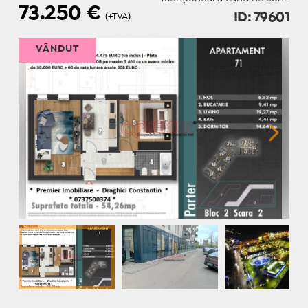
73.250
€
ID: 79601
(+TVA)
VÂNDUT