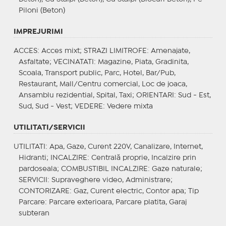
Piloni (Beton)
IMPREJURIMI
ACCES
: Acces mixt;
STRAZI LIMITROFE
: Amenajate,
Asfaltate;
VECINATATI
: Magazine, Piata, Gradinita,
Scoala, Transport public, Parc, Hotel, Bar/Pub,
Restaurant, Mall/Centru comercial, Loc de joaca,
Ansamblu rezidential, Spital, Taxi;
ORIENTARI
: Sud - Est,
Sud, Sud - Vest;
VEDERE
: Vedere mixta
UTILITATI/SERVICII
UTILITATI
: Apa, Gaze, Curent 220V, Canalizare, Internet,
Hidranti;
INCALZIRE
: Centrală proprie, Incalzire prin
pardoseala;
COMBUSTIBIL INCALZIRE
: Gaze naturale;
SERVICII
: Supraveghere video, Administrare;
CONTORIZARE
: Gaz, Curent electric, Contor apa;
Tip
Parcare
: Parcare exterioara, Parcare platita, Garaj
subteran