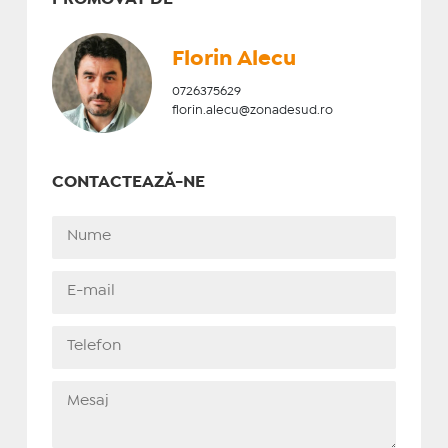
Florin Alecu
0726375629
florin.alecu@zonadesud.ro
CONTACTEAZĂ-NE