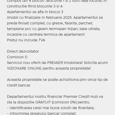
compus din 4 blocuri. Blocurile 1 si 2 sunt deja locuite, in
constructie fiind blocurile 3 si 4.
Apartamentul se afla in blocul 3
Imobil cu finalizare in februarie 2025. Apartamentul se
preda finisat complet, cu gresie, faianta, parchet,
tamplarie pvc cu geam termopan tripan, baie utilata,
incalzire cu centrala termica de apartament.
Pretul nu include TVA
Direct dezvoltator
Comision 0
Serviciul nou oferit de PREMIER Imobiliare! Solicita acum
VIZIONARE ONLINE pentru aceasta proprietate!
Aceasta proprietate se poate achizitiona prin orice tip de
credit bancar.
Departamentul nostru financiar Premier Credit Hub va
sta la dispozitie GRATUIT (comision 0%) pentru:
- identificarea celei mai bune solutii de finantare;
- intocmirea dosarului bancar complet;