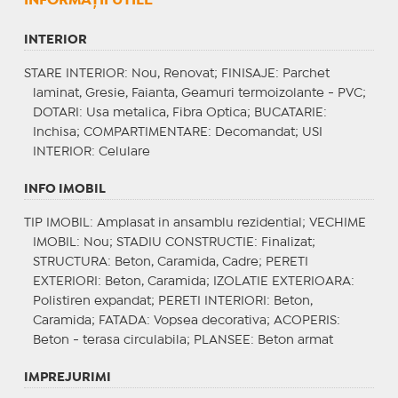
INFORMAŢII UTILE
INTERIOR
STARE INTERIOR
: Nou, Renovat;
FINISAJE
: Parchet
laminat, Gresie, Faianta, Geamuri termoizolante - PVC;
DOTARI
: Usa metalica, Fibra Optica;
BUCATARIE
:
Inchisa;
COMPARTIMENTARE
: Decomandat;
USI
INTERIOR
: Celulare
INFO IMOBIL
TIP IMOBIL
: Amplasat in ansamblu rezidential;
VECHIME
IMOBIL
: Nou;
STADIU CONSTRUCTIE
: Finalizat;
STRUCTURA
: Beton, Caramida, Cadre;
PERETI
EXTERIORI
: Beton, Caramida;
IZOLATIE EXTERIOARA
:
Polistiren expandat;
PERETI INTERIORI
: Beton,
Caramida;
FATADA
: Vopsea decorativa;
ACOPERIS
:
Beton - terasa circulabila;
PLANSEE
: Beton armat
IMPREJURIMI