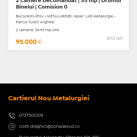
2 Camere Decomandat | 55 mp | Drumul
Binelui | Comision 0
Bucuresti-Ilfov - METALURGIEI, reper: Lidl Metalurgie -
Parcul Tudor Arghezi
2 camere, 54.93 mp utili
#101365
95.000
€
Cartierul Nou Metalurgiei
0737500374
costi.draghici@zonadesud.ro