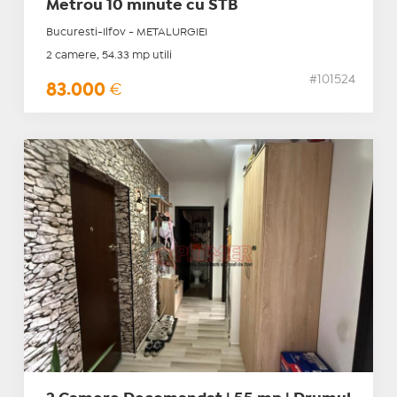
Metrou 10 minute cu STB
Bucuresti-Ilfov - METALURGIEI
2 camere, 54.33 mp utili
#101524
83.000
€