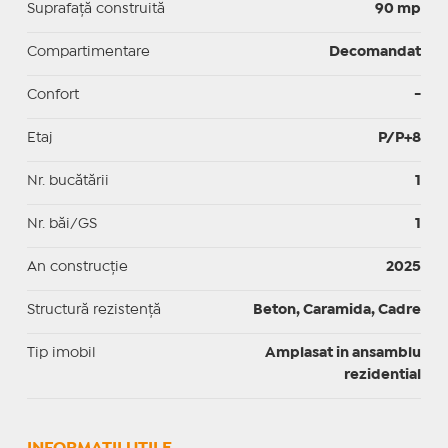
Suprafaţă construită
90 mp
Compartimentare
Decomandat
Confort
-
Etaj
P/P+8
Nr. bucătării
1
Nr. băi/GS
1
An construcție
2025
Structură rezistență
Beton, Caramida, Cadre
Tip imobil
Amplasat in ansamblu
rezidential