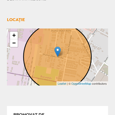
LOCAȚIE
+
−
Leaflet
| ©
OpenStreetMap
contributors
PROMOVAT DE