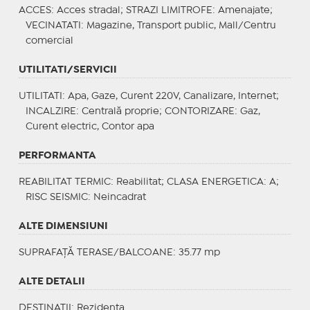
ACCES
: Acces stradal;
STRAZI LIMITROFE
: Amenajate;
VECINATATI
: Magazine, Transport public, Mall/Centru
comercial
UTILITATI/SERVICII
UTILITATI
: Apa, Gaze, Curent 220V, Canalizare, Internet;
INCALZIRE
: Centrală proprie;
CONTORIZARE
: Gaz,
Curent electric, Contor apa
PERFORMANTA
REABILITAT TERMIC
: Reabilitat;
CLASA ENERGETICA
: A;
RISC SEISMIC
: Neincadrat
ALTE DIMENSIUNI
SUPRAFAȚĂ TERASE/BALCOANE: 35.77 mp
ALTE DETALII
DESTINATII
: Rezidenta