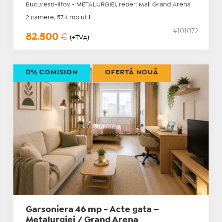
Bucuresti-Ilfov - METALURGIEI, reper: Mall Grand Arena
2 camere, 57.4 mp utili
#101072
82.500
€
(+TVA)
0% COMISION
OFERTĂ NOUĂ
Garsoniera 46 mp - Acte gata –
Metalurgiei / Grand Arena