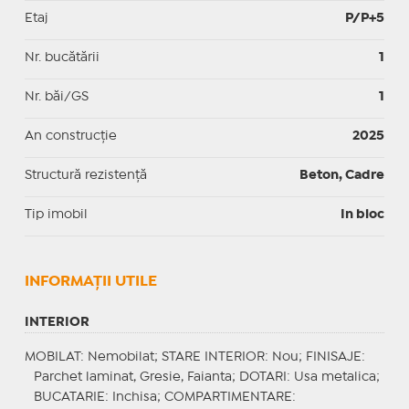
Etaj
P/P+5
Nr. bucătării
1
Nr. băi/GS
1
An construcție
2025
Structură rezistență
Beton, Cadre
Tip imobil
In bloc
INFORMAŢII UTILE
INTERIOR
MOBILAT
: Nemobilat;
STARE INTERIOR
: Nou;
FINISAJE
:
Parchet laminat, Gresie, Faianta;
DOTARI
: Usa metalica;
BUCATARIE
: Inchisa;
COMPARTIMENTARE
: