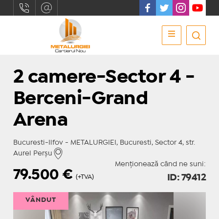
2 camere-Sector 4 -
Berceni-Grand
Arena
Bucuresti-Ilfov - METALURGIEI, Bucuresti, Sector 4, str.
Aurel Perşu
Menționează când ne suni:
79.500
€
ID: 79412
(+TVA)
VÂNDUT