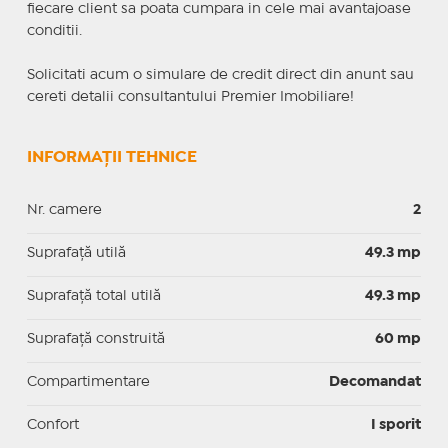
fiecare client sa poata cumpara in cele mai avantajoase
conditii.
Solicitati acum o simulare de credit direct din anunt sau
cereti detalii consultantului Premier Imobiliare!
INFORMAȚII TEHNICE
Nr. camere
2
Suprafaţă utilă
49.3 mp
Suprafaţă total utilă
49.3 mp
Suprafaţă construită
60 mp
Compartimentare
Decomandat
Confort
I sporit