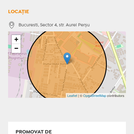
LOCAȚIE
Bucuresti, Sector 4, str. Aurel Perşu
+
−
Leaflet
| ©
OpenStreetMap
contributors
PROMOVAT DE