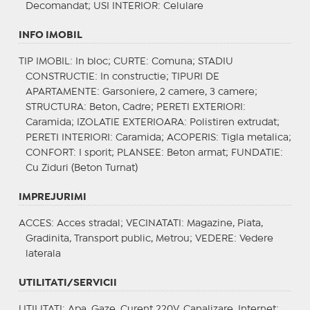
Decomandat;
USI INTERIOR
: Celulare
INFO IMOBIL
TIP IMOBIL
: In bloc;
CURTE
: Comuna;
STADIU
CONSTRUCTIE
: In constructie;
TIPURI DE
APARTAMENTE
: Garsoniere, 2 camere, 3 camere;
STRUCTURA
: Beton, Cadre;
PERETI EXTERIORI
:
Caramida;
IZOLATIE EXTERIOARA
: Polistiren extrudat;
PERETI INTERIORI
: Caramida;
ACOPERIS
: Tigla metalica;
CONFORT
: I sporit;
PLANSEE
: Beton armat;
FUNDATIE
:
Cu Ziduri (Beton Turnat)
IMPREJURIMI
ACCES
: Acces stradal;
VECINATATI
: Magazine, Piata,
Gradinita, Transport public, Metrou;
VEDERE
: Vedere
laterala
UTILITATI/SERVICII
UTILITATI
: Apa, Gaze, Curent 220V, Canalizare, Internet;