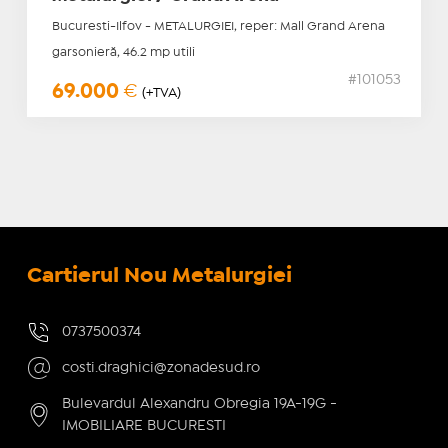
Bucuresti-Ilfov - METALURGIEI, reper: Mall Grand Arena
garsonieră, 46.2 mp utili
#101053
69.000
€
(+TVA)
Cartierul Nou Metalurgiei
0737500374
costi.draghici@zonadesud.ro
Bulevardul Alexandru Obregia 19A-19G -
IMOBILIARE BUCURESTI