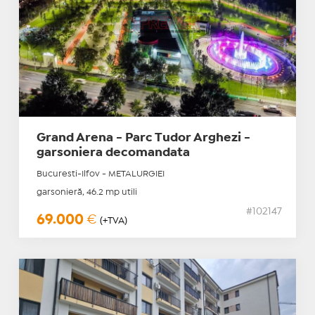
Grand Arena - Parc Tudor Arghezi -
garsoniera decomandata
Bucuresti-Ilfov - METALURGIEI
garsonieră, 46.2 mp utili
#102147
69.000
€
(+TVA)