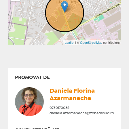
Leaflet
| ©
OpenStreetMap
contributors
PROMOVAT DE
Daniela Florina
Azarmaneche
0730170085
daniela.azarmaneche@zonadesud.ro