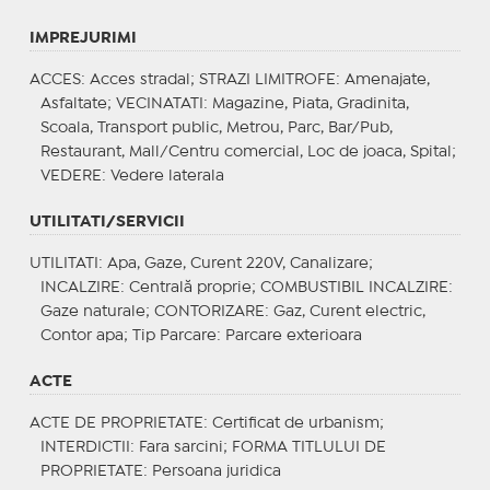
IMPREJURIMI
ACCES
: Acces stradal;
STRAZI LIMITROFE
: Amenajate,
Asfaltate;
VECINATATI
: Magazine, Piata, Gradinita,
Scoala, Transport public, Metrou, Parc, Bar/Pub,
Restaurant, Mall/Centru comercial, Loc de joaca, Spital;
VEDERE
: Vedere laterala
UTILITATI/SERVICII
UTILITATI
: Apa, Gaze, Curent 220V, Canalizare;
INCALZIRE
: Centrală proprie;
COMBUSTIBIL INCALZIRE
:
Gaze naturale;
CONTORIZARE
: Gaz, Curent electric,
Contor apa;
Tip Parcare
: Parcare exterioara
ACTE
ACTE DE PROPRIETATE
: Certificat de urbanism;
INTERDICTII
: Fara sarcini;
FORMA TITLULUI DE
PROPRIETATE
: Persoana juridica