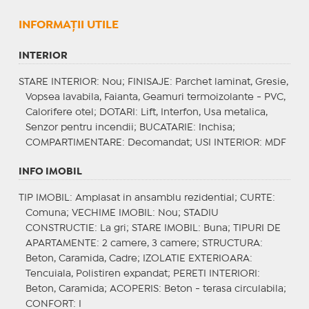
INFORMAŢII UTILE
INTERIOR
STARE INTERIOR
: Nou;
FINISAJE
: Parchet laminat, Gresie,
Vopsea lavabila, Faianta, Geamuri termoizolante - PVC,
Calorifere otel;
DOTARI
: Lift, Interfon, Usa metalica,
Senzor pentru incendii;
BUCATARIE
: Inchisa;
COMPARTIMENTARE
: Decomandat;
USI INTERIOR
: MDF
INFO IMOBIL
TIP IMOBIL
: Amplasat in ansamblu rezidential;
CURTE
:
Comuna;
VECHIME IMOBIL
: Nou;
STADIU
CONSTRUCTIE
: La gri;
STARE IMOBIL
: Buna;
TIPURI DE
APARTAMENTE
: 2 camere, 3 camere;
STRUCTURA
:
Beton, Caramida, Cadre;
IZOLATIE EXTERIOARA
:
Tencuiala, Polistiren expandat;
PERETI INTERIORI
:
Beton, Caramida;
ACOPERIS
: Beton - terasa circulabila;
CONFORT
: I