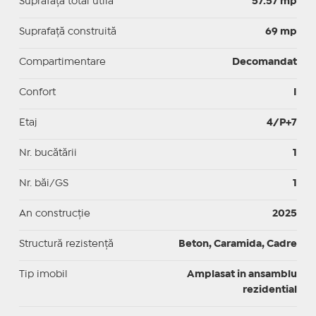
Suprafaţă total utilă
57.57 mp
Suprafaţă construită
69 mp
Compartimentare
Decomandat
Confort
I
Etaj
4/P+7
Nr. bucătării
1
Nr. băi/GS
1
An construcție
2025
Structură rezistență
Beton, Caramida, Cadre
Tip imobil
Amplasat in ansamblu
rezidential